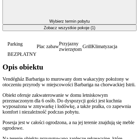
Wybierz termin pobytu
Zobacz wszystkie pokoje (1)
Przyjazny
Parking
Plac zabaw
Grill
Klimatyzacja
zwierzętom
BEZPŁATNY
Opis obiektu
Vendégház Barbariga to murowany dom wakacyjny położony w
otoczeniu przyrody w miejscowości Barbariga na chorwackiej Istrii.
Obiekt oferuje zakwaterowanie w domu letniskowym
przeznaczonym dla 6 osób. Do dyspozycji gości jest kuchnia
wyposażona w zmywarkę i lodówkę, a także pralka, co zapewnia
komfort i niezależność podczas pobytu.
Posesja jest w całości ogrodzona, a na jej terenie znajdują się meble
ogrodowe.
Na terenie obiektu przygotowano zaplecze rekreacyjne, które