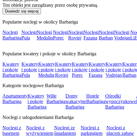
Ten obiekt jest zarządzany przez osobę prywatną.
Dowiedz się więcej
Popularne noclegi w okolicy Barbariga
Noclegi
Noclegi
Noclegi
Noclegi
Noclegi
Noclegi
Noclegi
Noclegi
Noc
Barbariga
Pula
Medulin
Porec
Rovinj
Fazana
Barban
Vodnjan
Liž
Popularne kwatery i pokoje w okolicy Barbariga
Kwatery
Kwatery
Kwatery
Kwatery
Kwatery
Kwatery
Kwatery
Kwater
i pokoje
i pokoje
i pokoje
i pokoje
i pokoje
i pokoje
i pokoje
i pokoj
Barbariga
Pula
Medulin
Rovinj
Porec
Fazana
Vodnjan
Barban
Kategorie noclegowe Barbariga
Apartamenty
Kwatery
Wille
Domy
Hotele
Ośrodki
Barbariga
i pokoje
Barbariga
wakacyjne
Barbariga
wypoczynkowe
Barbariga
Barbariga
Barbariga
Noclegi z udogodnieniami Barbariga
Noclegi z
Noclegi z
Noclegi ze
Noclegi z
Noclegi z
basenem
wyżywieniem
śniadaniem
parkingiem
placem zabaw