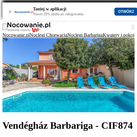
Taniej w aplikacji
×
OTWÓRZ
Nawet 20% zniżki po zalogowaniu
Nocowanie.pl
Noclegi Chorwacja
Noclegi Barbariga
Kwatery i pokoje
Vendégház Barbariga - CIF874