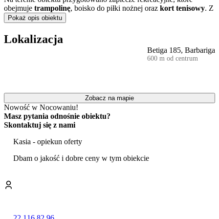
obejmuje
trampolinę
, boisko do piłki nożnej oraz
kort tenisowy
. Z
myślą o najmłodszych, w pobliżu znajduje się również plac zabaw.
Pokaż opis obiektu
Takie udogodnienia sprawiają, że jest to miejsce odpowiednie na
rodzinny wypoczynek.
Lokalizacja
Betiga 185, Barbariga
We wnętrzach domu zainstalowano
klimatyzację
, która zapewnia
600 m od centrum
komfort w cieplejsze dni. Goście mogą także korzystać z
przygotowanego na zewnątrz miejsca do
grillowania
. Obiekt
akceptuje pobyt z małymi zwierzętami domowymi.
Dom zlokalizowany jest w odległości 800 m od kamienistej plaży,
Zobacz na mapie
co umożliwia łatwy dostęp do nadmorskich atrakcji regionu.
Nowość w Nocowaniu!
Masz pytania odnośnie obiektu?
Do dyspozycji zmotoryzowanych gości jest
bezpłatny prywatny
Skontaktuj się z nami
parking
. Na terenie całego domu zapewniono dostęp do internetu
Wi-Fi. Personel obiektu posługuje się wieloma językami, w tym
Kasia - opiekun oferty
polskim, co ułatwia komunikację.
Dbam o jakość i dobre ceny w tym obiekcie
22 116 82 96