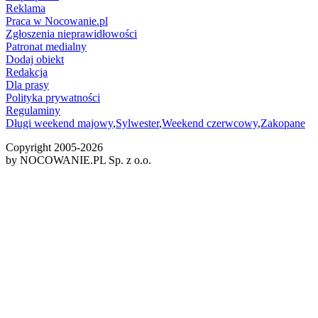
Reklama
Praca w Nocowanie.pl
Zgłoszenia nieprawidłowości
Patronat medialny
Dodaj obiekt
Redakcja
Dla prasy
Polityka prywatności
Regulaminy
Długi weekend majowy
,
Sylwester
,
Weekend czerwcowy
,
Zakopane
Copyright 2005-
2026
by NOCOWANIE.PL Sp. z o.o.