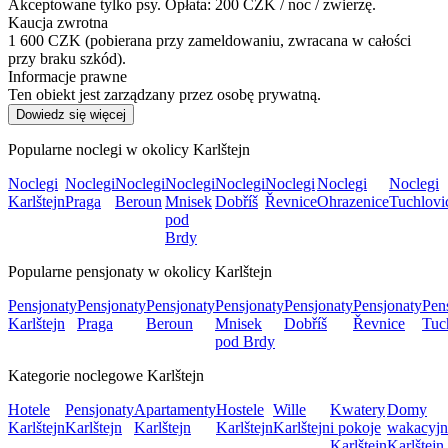
Akceptowane tylko psy. Opłata: 200 CZK / noc / zwierzę.
Kaucja zwrotna
1 600 CZK (pobierana przy zameldowaniu, zwracana w całości
przy braku szkód).
Informacje prawne
Ten obiekt jest zarządzany przez osobę prywatną.
Dowiedz się więcej
Popularne noclegi w okolicy Karlštejn
Noclegi
Noclegi
Noclegi
Noclegi
Noclegi
Noclegi
Noclegi
Noclegi
Karlštejn
Praga
Beroun
Mnisek
Dobříš
Řevnice
Ohrazenice
Tuchlovi
pod
Brdy
Popularne pensjonaty w okolicy Karlštejn
Pensjonaty
Pensjonaty
Pensjonaty
Pensjonaty
Pensjonaty
Pensjonaty
Pen
Karlštejn
Praga
Beroun
Mnisek
Dobříš
Řevnice
Tuc
pod Brdy
Kategorie noclegowe Karlštejn
Hotele
Pensjonaty
Apartamenty
Hostele
Wille
Kwatery
Domy
Karlštejn
Karlštejn
Karlštejn
Karlštejn
Karlštejn
i pokoje
wakacyjn
Karlštejn
Karlštejn