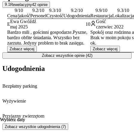
9.1
Rewelacyjny
42
opinie
9
/10
9.2
/10
9.3
/10
9.2
/10
9.9
/10
9.3
/10
Cena/jakość
Personel
Czystość
Udogodnienia
Restauracja
Lokalizacja
Ewa Gwóźdź
Gość
E
10
maj 2025
czerwiec 2022
Bardzo mili , gościnni gospodarze.Pyszne,
Spokój oraz rodzinna a
bardzo obfite śniadania. Wszystko bez
Brak w moim pokoju su
zarzutu. Jedyny problem to brak zasięgu.
ok.
Zobacz więcej
Zobacz więcej
Zobacz wszystkie opinie (42)
Udogodnienia
Bezpłatny parking
Wyżywienie
Przyjazny zwierzętom
Wybierz daty
Wybierz daty
Zobacz wszystkie udogodnienia (7)