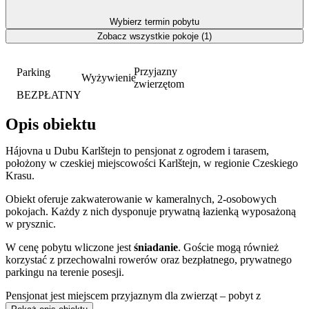
Wybierz termin pobytu
Zobacz wszystkie pokoje (1)
Przyjazny
Parking
Wyżywienie
zwierzętom
BEZPŁATNY
Opis obiektu
Hájovna u Dubu Karlštejn to pensjonat z ogrodem i tarasem,
położony w czeskiej miejscowości Karlštejn, w regionie Czeskiego
Krasu.
Obiekt oferuje zakwaterowanie w kameralnych, 2-osobowych
pokojach. Każdy z nich dysponuje prywatną łazienką wyposażoną
w prysznic.
W cenę pobytu wliczone jest
śniadanie
. Goście mogą również
korzystać z przechowalni rowerów oraz bezpłatnego, prywatnego
parkingu na terenie posesji.
Pensjonat jest miejscem przyjaznym dla zwierząt – pobyt z
czworonogiem jest możliwy za dodatkową opłatą.