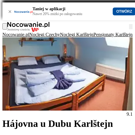
Taniej w aplikacji
×
OTWÓRZ
Nawet 20% zniżki po zalogowaniu
Nocowanie.pl
Noclegi Czechy
Noclegi Karlštejn
Pensjonaty Karlštejn
H
9.1
Hájovna u Dubu Karlštejn