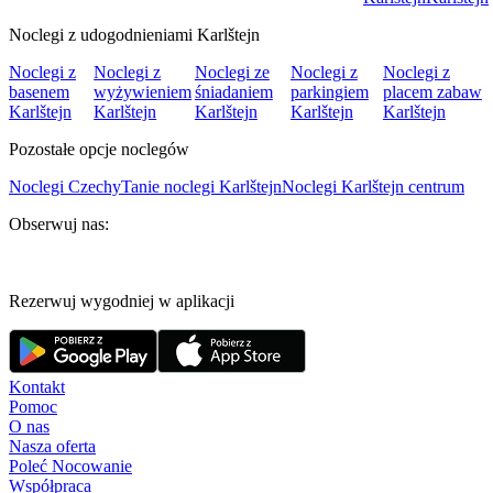
Noclegi z udogodnieniami Karlštejn
Noclegi z
Noclegi z
Noclegi ze
Noclegi z
Noclegi z
basenem
wyżywieniem
śniadaniem
parkingiem
placem zabaw
Karlštejn
Karlštejn
Karlštejn
Karlštejn
Karlštejn
Pozostałe opcje noclegów
Noclegi Czechy
Tanie noclegi Karlštejn
Noclegi Karlštejn centrum
Obserwuj nas:
Rezerwuj wygodniej w aplikacji
Kontakt
Pomoc
O nas
Nasza oferta
Poleć Nocowanie
Współpraca