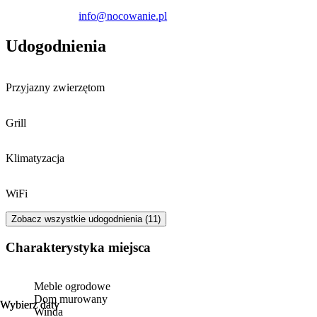
info@nocowanie.pl
Udogodnienia
Przyjazny zwierzętom
Grill
Klimatyzacja
WiFi
Zobacz wszystkie udogodnienia (11)
Charakterystyka miejsca
Meble ogrodowe
Dom murowany
Wybierz daty
Wybierz daty
Winda