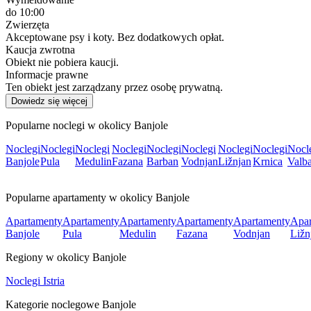
do 10:00
Zwierzęta
Akceptowane psy i koty. Bez dodatkowych opłat.
Kaucja zwrotna
Obiekt nie pobiera kaucji.
Informacje prawne
Ten obiekt jest zarządzany przez osobę prywatną.
Dowiedz się więcej
Popularne noclegi w okolicy Banjole
Noclegi
Noclegi
Noclegi
Noclegi
Noclegi
Noclegi
Noclegi
Noclegi
Nocl
Banjole
Pula
Medulin
Fazana
Barban
Vodnjan
Ližnjan
Krnica
Valb
Popularne apartamenty w okolicy Banjole
Apartamenty
Apartamenty
Apartamenty
Apartamenty
Apartamenty
Apar
Banjole
Pula
Medulin
Fazana
Vodnjan
Ližn
Regiony w okolicy Banjole
Noclegi Istria
Kategorie noclegowe Banjole