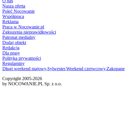
O nas
Nasza oferta
Poleć Nocowanie
Współpraca
Reklama
Praca w Nocowanie.pl
Zgłoszenia nieprawidłowości
Patronat medialny
Dodaj obiekt
Redakcja
Dla prasy
Polityka prywatności
Regulaminy
Długi weekend majowy
,
Sylwester
,
Weekend czerwcowy
,
Zakopane
Copyright 2005-
2026
by NOCOWANIE.PL Sp. z o.o.