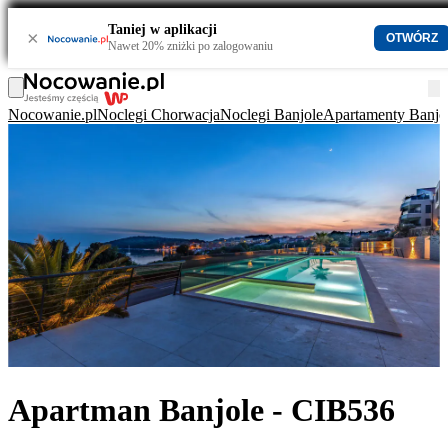
Taniej w aplikacji
×
OTWÓRZ
Nawet 20% zniżki po zalogowaniu
Nocowanie.pl
Noclegi Chorwacja
Noclegi Banjole
Apartamenty Banjo
Apartman Banjole - CIB536