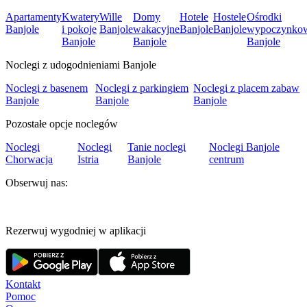
Apartamenty
Kwatery
Wille
Domy
Hotele
Hostele
Ośrodki
Banjole
i pokoje
Banjole
wakacyjne
Banjole
Banjole
wypoczynko
Banjole
Banjole
Banjole
Noclegi z udogodnieniami Banjole
Noclegi z basenem
Noclegi z parkingiem
Noclegi z placem zabaw
Banjole
Banjole
Banjole
Pozostałe opcje noclegów
Noclegi
Noclegi
Tanie noclegi
Noclegi Banjole
Chorwacja
Istria
Banjole
centrum
Obserwuj nas:
Rezerwuj wygodniej w aplikacji
Kontakt
Pomoc