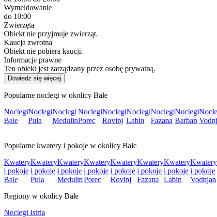
Wymeldowanie
do 10:00
Zwierzęta
Obiekt nie przyjmuje zwierząt.
Kaucja zwrotna
Obiekt nie pobiera kaucji.
Informacje prawne
Ten obiekt jest zarządzany przez osobę prywatną.
Dowiedz się więcej
Popularne noclegi w okolicy Bale
Noclegi
Noclegi
Noclegi
Noclegi
Noclegi
Noclegi
Noclegi
Noclegi
Nocle
Bale
Pula
Medulin
Porec
Rovinj
Labin
Fazana
Barban
Vodn
Popularne kwatery i pokoje w okolicy Bale
Kwatery
Kwatery
Kwatery
Kwatery
Kwatery
Kwatery
Kwatery
Kwatery
i pokoje
i pokoje
i pokoje
i pokoje
i pokoje
i pokoje
i pokoje
i pokoje
Bale
Pula
Medulin
Porec
Rovinj
Fazana
Labin
Vodnjan
Regiony w okolicy Bale
Noclegi Istria