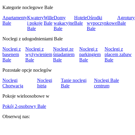
Kategorie noclegowe Bale
Apartamenty
Kwatery
Wille
Domy
Hotele
Ośrodki
Agrotury
Bale
i pokoje
Bale
wakacyjne
Bale
wypoczynkowe
Bale
Bale
Bale
Bale
Noclegi z udogodnieniami Bale
Noclegi z
Noclegi z
Noclegi ze
Noclegi z
Noclegi z
basenem
wyżywieniem
śniadaniem
parkingiem
placem zabaw
Bale
Bale
Bale
Bale
Bale
Pozostałe opcje noclegów
Noclegi
Noclegi
Tanie noclegi
Noclegi Bale
Chorwacja
Istria
Bale
centrum
Pokoje wieloosobowe w
Pokój 2-osobowy Bale
Obserwuj nas: