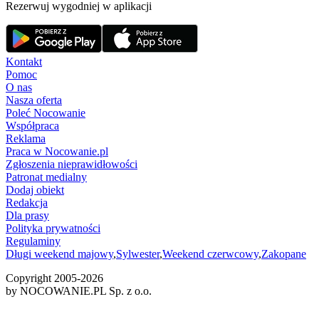
Rezerwuj wygodniej w aplikacji
Kontakt
Pomoc
O nas
Nasza oferta
Poleć Nocowanie
Współpraca
Reklama
Praca w Nocowanie.pl
Zgłoszenia nieprawidłowości
Patronat medialny
Dodaj obiekt
Redakcja
Dla prasy
Polityka prywatności
Regulaminy
Długi weekend majowy
,
Sylwester
,
Weekend czerwcowy
,
Zakopane
Copyright 2005-
2026
by NOCOWANIE.PL Sp. z o.o.