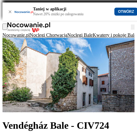
Taniej w aplikacji
×
OTWÓRZ
Nawet 20% zniżki po zalogowaniu
Nocowanie.pl
Noclegi Chorwacja
Noclegi Bale
Kwatery i pokoje Bale
Vendégház Bale - CIV724