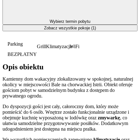
Wybierz termin pobytu
Zobacz wszystkie pokoje (1)
Parking
Grill
Klimatyzacja
WiFi
BEZPŁATNY
Opis obiektu
Kamienny dom wakacyjny zlokalizowany w spokojnej, naturalnej
okolicy w miejscowości Bale na chorwackiej Istrii. Obiekt oferuje
gościom pobyt w samodzielnym budynku z dostępem do
prywatnego ogrodu.
Do dyspozycji gości jest cały, całoroczny dom, który może
pomieścić do 6 osób. Wnętrze zostało funkcjonalnie urządzone i
obejmuje kuchnię wyposażoną w lodówkę oraz
zmywarkę
, co
ułatwia samodzielne przygotowywanie posiłków. Dodatkowym
udogodnieniem jest dostępna na miejscu pralka.
We wszystkich pomieszczeniach zapewniono
klimatyzację
oraz