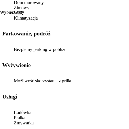
Dom murowany
Zimowy
Wybierz daty
Wybierz daty
WIFI
Klimatyzacja
Parkowanie, podróż
Bezpłatny parking w pobliżu
Wyżywienie
Możliwość skorzystania z grilla
Usługi
Lodówka
Pralka
Zmywarka