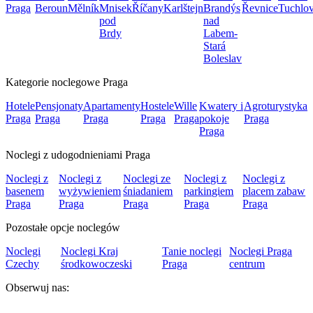
Praga
Beroun
Mělník
Mnisek
Říčany
Karlštejn
Brandýs
Řevnice
Tuchlov
pod
nad
Brdy
Labem-
Stará
Boleslav
Kategorie noclegowe Praga
Hotele
Pensjonaty
Apartamenty
Hostele
Wille
Kwatery i
Agroturystyka
Praga
Praga
Praga
Praga
Praga
pokoje
Praga
Praga
Noclegi z udogodnieniami Praga
Noclegi z
Noclegi z
Noclegi ze
Noclegi z
Noclegi z
basenem
wyżywieniem
śniadaniem
parkingiem
placem zabaw
Praga
Praga
Praga
Praga
Praga
Pozostałe opcje noclegów
Noclegi
Noclegi Kraj
Tanie noclegi
Noclegi Praga
Czechy
środkowoczeski
Praga
centrum
Obserwuj nas: