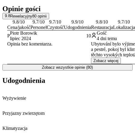
Opinie gości
9.8
Rewelacyjny
80
opinii
9.8
/10
9.7
/10
9.7
/10
9.9
/10
9.8
/10
9.7
/10
Cena/jakość
Personel
Czystość
Udogodnienia
Restauracja
Lokalizacja
Piotr Borowik
Gość
P
10
lipiec 2024
4 dni temu
Opinia bez komentarza.
Ubytování bylo výjime
a pestré, pokoj byl kli
těchto vysokých teplot
velkých plusů. Postele
Zobacz więcej
denní úklid další plus.
Zobacz wszystkie opinie (80)
vystřídalo několik rece
velice příjemní a milí včetně pana
Udogodnienia
manažera. Jakékoliv př
splněny. Pokud bychom
Prahy, rádi se zde zas
Wyżywienie
Przyjazny zwierzętom
Klimatyzacja