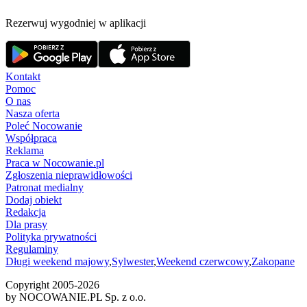
Rezerwuj wygodniej w aplikacji
Kontakt
Pomoc
O nas
Nasza oferta
Poleć Nocowanie
Współpraca
Reklama
Praca w Nocowanie.pl
Zgłoszenia nieprawidłowości
Patronat medialny
Dodaj obiekt
Redakcja
Dla prasy
Polityka prywatności
Regulaminy
Długi weekend majowy
,
Sylwester
,
Weekend czerwcowy
,
Zakopane
Copyright 2005-
2026
by NOCOWANIE.PL Sp. z o.o.