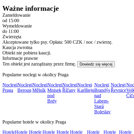
Ważne informacje
Zameldowanie
od 15:00
Wymeldowanie
do 11:00
Zwierzęta
Akceptowane tylko psy. Opłata: 500 CZK / noc / zwierzę.
Kaucja zwrotna
Obiekt nie pobiera kaucji.
Informacje prawne
Ten obiekt jest zarządzany przez firmę.
Dowiedz się więcej
Popularne noclegi w okolicy Praga
Noclegi
Noclegi
Noclegi
Noclegi
Noclegi
Noclegi
Noclegi
Noclegi
Noc
Praga
Beroun
Mělník
Mnisek
Říčany
Karlštejn
Brandýs
Řevnice
Vel
pod
nad
Číč
Brdy
Labem-
Stará
Boleslav
Popularne hotele w okolicy Praga
Hotele
Hotele
Hotele
Hotele
Hotele
Hotele
Hotele
Hotele
Hotele