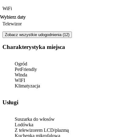
WiFi
Wybierz daty
Wybierz daty
Telewizor
Zobacz wszystkie udogodnienia (12)
Charakterystyka miejsca
Ogród
PetFriendly
Winda
WIFI
Klimatyzacja
Usługi
Suszarka do włosów
Lodówka
Z telewizorem LCD/plazmą
Kuchenka mikrofalowa