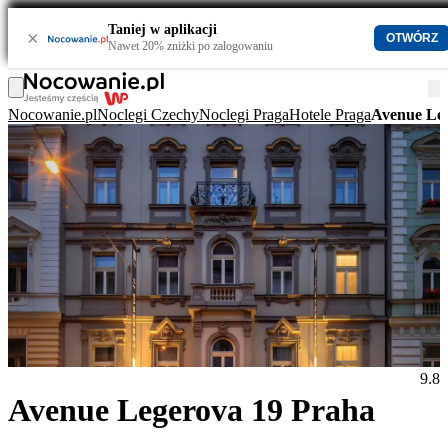
Taniej w aplikacji
×
OTWÓRZ
Nawet 20% zniżki po zalogowaniu
Nocowanie.pl
Noclegi Czechy
Noclegi Praga
Hotele Praga
Avenue Le
9.8
Avenue Legerova 19 Praha