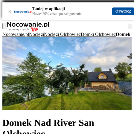
Taniej w aplikacji
×
OTWÓRZ
Nawet 20% zniżki po zalogowaniu
Nocowanie.pl
Noclegi
Noclegi Olchowiec
Domki Olchowiec
Domek N
Domek Nad River San
Olchowiec