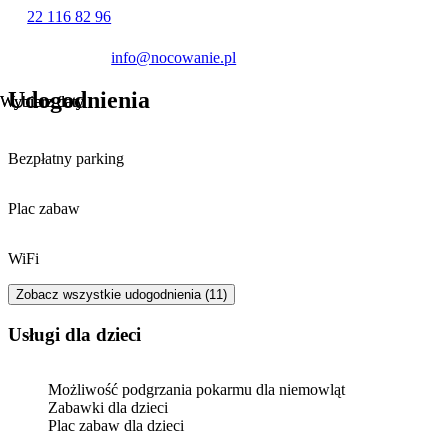
km).
22 116 82 96
Płatność za pobyt realizowana jest gotówką. Doba noclegowa
info@nocowanie.pl
rozpoczyna się o godzinie 14:00 w dniu przyjazdu i trwa do
godziny 10:00 w dniu wyjazdu.
Udogodnienia
Wybierz daty
Wybierz daty
Bezpłatny parking
Plac zabaw
WiFi
Zobacz wszystkie udogodnienia (11)
usługi dla dzieci
Możliwość podgrzania pokarmu dla niemowląt
Zabawki dla dzieci
Plac zabaw dla dzieci