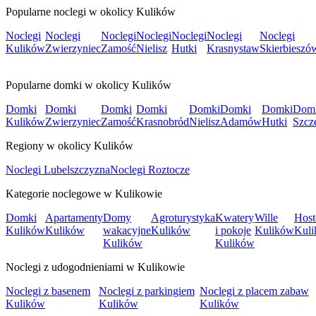
Popularne noclegi w okolicy Kulików
Noclegi
Noclegi
Noclegi
Noclegi
Noclegi
Noclegi
Noclegi
Kulików
Zwierzyniec
Zamość
Nielisz
Hutki
Krasnystaw
Skierbieszó
Popularne domki w okolicy Kulików
Domki
Domki
Domki
Domki
Domki
Domki
Domki
Dom
Kulików
Zwierzyniec
Zamość
Krasnobród
Nielisz
Adamów
Hutki
Szcz
Regiony w okolicy Kulików
Noclegi Lubelszczyzna
Noclegi Roztocze
Kategorie noclegowe w Kulikowie
Domki
Apartamenty
Domy
Agroturystyka
Kwatery
Wille
Host
Kulików
Kulików
wakacyjne
Kulików
i pokoje
Kulików
Kul
Kulików
Kulików
Noclegi z udogodnieniami w Kulikowie
Noclegi z basenem
Noclegi z parkingiem
Noclegi z placem zabaw
Kulików
Kulików
Kulików