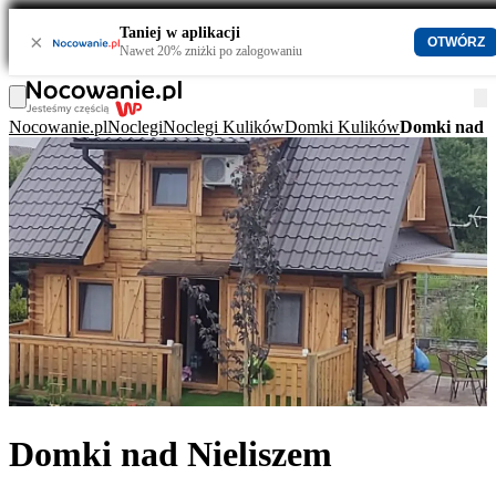
Taniej w aplikacji
×
OTWÓRZ
Nawet 20% zniżki po zalogowaniu
Nocowanie.pl
Noclegi
Noclegi Kulików
Domki Kulików
Domki nad N
Domki nad Nieliszem