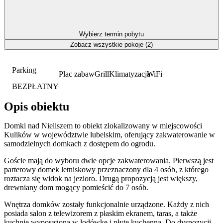
Wybierz termin pobytu
Zobacz wszystkie pokoje (2)
Parking
Plac zabaw
Grill
Klimatyzacja
WiFi
BEZPŁATNY
Opis obiektu
Domki nad Nieliszem to obiekt zlokalizowany w miejscowości
Kulików w województwie lubelskim, oferujący zakwaterowanie w
samodzielnych domkach z dostępem do ogrodu.
Goście mają do wyboru dwie opcje zakwaterowania. Pierwszą jest
parterowy domek letniskowy przeznaczony dla 4 osób, z którego
roztacza się widok na jezioro. Drugą propozycją jest większy,
drewniany dom mogący pomieścić do 7 osób.
Wnętrza domków zostały funkcjonalnie urządzone. Każdy z nich
posiada salon z telewizorem z płaskim ekranem, taras, a także
kuchnię wyposażoną w lodówkę i płytę kuchenną. Do dyspozycji