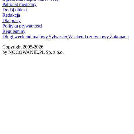
Patronat medialny
Dodaj obiekt
Redakcja
Dla prasy
Polityka prywatności
Regulaminy
Długi weekend majowy
,
Sylwester
,
Weekend czerwcowy
,
Zakopane
Copyright 2005-
2026
by NOCOWANIE.PL Sp. z o.o.