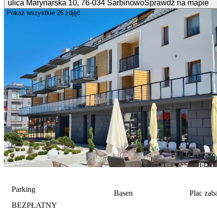
ulica Marynarska
10
,
76-034
Sarbinowo
Sprawdź na mapie
Pokaż wszystkie
26 zdjęć
Parking
Basen
Plac za
BEZPŁATNY