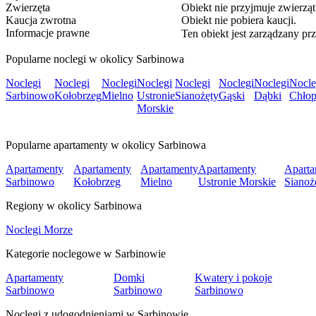
Zwierzęta
Obiekt nie przyjmuje zwierząt
Kaucja zwrotna
Obiekt nie pobiera kaucji.
Informacje prawne
Ten obiekt jest zarządzany prz
Popularne noclegi w okolicy Sarbinowa
Noclegi
Noclegi
Noclegi
Noclegi
Noclegi
Noclegi
Noclegi
Nocle
Sarbinowo
Kołobrzeg
Mielno
Ustronie
Sianożęty
Gąski
Dąbki
Chło
Morskie
Popularne apartamenty w okolicy Sarbinowa
Apartamenty
Apartamenty
Apartamenty
Apartamenty
Aparta
Sarbinowo
Kołobrzeg
Mielno
Ustronie Morskie
Sianoż
Regiony w okolicy Sarbinowa
Noclegi Morze
Kategorie noclegowe w Sarbinowie
Apartamenty
Domki
Kwatery i pokoje
Sarbinowo
Sarbinowo
Sarbinowo
Noclegi z udogodnieniami w Sarbinowie