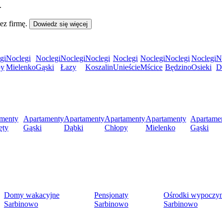
.
ez firmę.
Dowiedz się więcej
gi
Noclegi
Noclegi
Noclegi
Noclegi
Noclegi
Noclegi
Noclegi
Noclegi
N
py
Mielenko
Gąski
Łazy
Koszalin
Unieście
Mścice
Będzino
Osieki
D
menty
Apartamenty
Apartamenty
Apartamenty
Apartamenty
Apartame
ęty
Gąski
Dąbki
Chłopy
Mielenko
Gąski
Domy wakacyjne
Pensjonaty
Ośrodki wypoczy
Sarbinowo
Sarbinowo
Sarbinowo