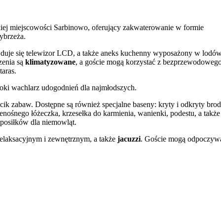
ej miejscowości Sarbinowo, oferujący zakwaterowanie w formie
ybrzeża.
ajduje się telewizor LCD, a także aneks kuchenny wyposażony w lodó
zenia są
klimatyzowane
, a goście mogą korzystać z bezprzewodoweg
taras.
eroki wachlarz udogodnień dla najmłodszych.
cik zabaw. Dostępne są również specjalne baseny: kryty i odkryty brod
nośnego łóżeczka, krzesełka do karmienia, wanienki, podestu, a także
 posiłków dla niemowląt.
relaksacyjnym i zewnętrznym, a także
jacuzzi
. Goście mogą odpoczyw
ar, w tym bar zlokalizowany przy basenie. Dla osób preferujących akt
k wyposażony jest w windę, co ułatwia poruszanie się między piętrami
ąsiedztwie znajduje się Plaża w Sarbinowie oraz Promenada Nadmorska
 na lokalne zabytki, takie jak neogotycki kościół Wniebowzięcia
 przykładem dawnej zabudowy.