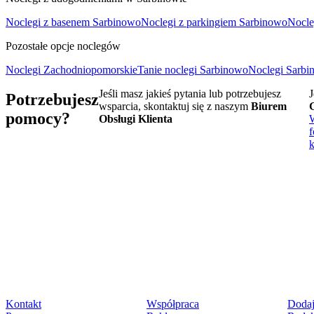
Noclegi z basenem Sarbinowo
Noclegi z parkingiem Sarbinowo
Nocle
Pozostałe opcje noclegów
Noclegi Zachodniopomorskie
Tanie noclegi Sarbinowo
Noclegi Sarbi
Jeśli masz jakieś pytania lub potrzebujesz
J
Potrzebujesz
wsparcia, skontaktuj się z naszym
Biurem
pomocy?
Obsługi Klienta
f
Kontakt
Współpraca
Dodaj