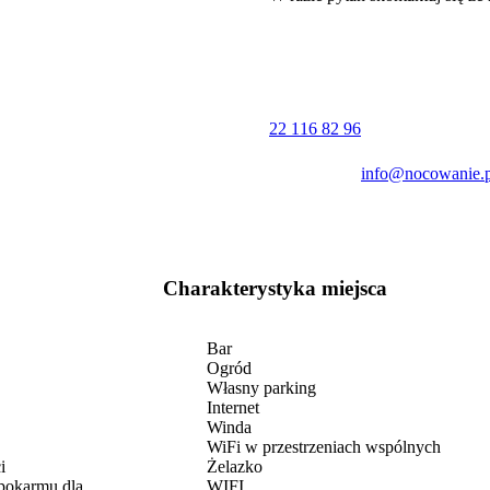
22 116 82 96
info@nocowanie.p
Charakterystyka miejsca
Bar
Ogród
Własny parking
Internet
Winda
WiFi w przestrzeniach wspólnych
i
Żelazko
pokarmu dla
WIFI