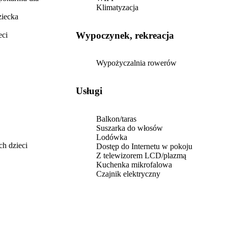
Klimatyzacja
ziecka
Wypoczynek, rekreacja
eci
Wypożyczalnia rowerów
Usługi
Balkon/taras
Suszarka do włosów
Lodówka
ch dzieci
Dostęp do Internetu w pokoju
Z telewizorem LCD/plazmą
Kuchenka mikrofalowa
Czajnik elektryczny