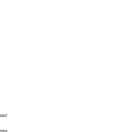
zyku
niu!
 mną