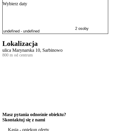
Doba hotelowa rozpoczyna się o godzinie 14:00 w dniu przyjazdu i 
Wybierz daty
polskim, angielskim i rosyjskim.
2 osoby
Lokalizacja
ulica Marynarska 10, Sarbinowo
800 m od centrum
Masz pytania odnośnie obiektu?
Skontaktuj się z nami
Kasia - opiekun oferty