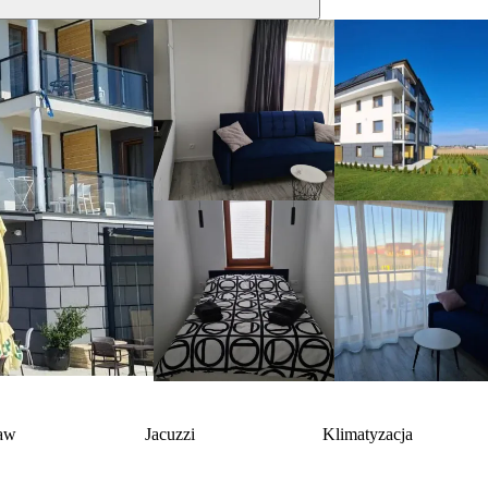
baw
Jacuzzi
Klimatyzacja