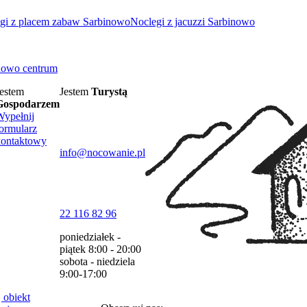
gi z placem zabaw Sarbinowo
Noclegi z jacuzzi Sarbinowo
nowo centrum
estem
Jestem
Turystą
Gospodarzem
Wypełnij
ormularz
kontaktowy
info@nocowanie.pl
22 116 82 96
poniedziałek -
piątek
8:00 - 20:00
sobota - niedziela
9:00-17:00
 obiekt