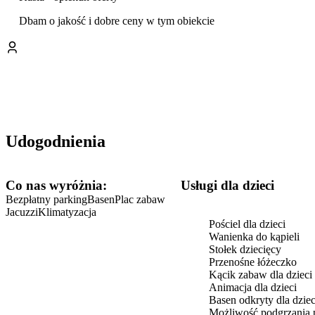
Dbam o jakość i dobre ceny w tym obiekcie
Udogodnienia
Co nas wyróżnia:
usługi dla dzieci
Bezpłatny parking
Basen
Plac zabaw
Jacuzzi
Klimatyzacja
Pościel dla dzieci
Wanienka do kąpieli
Stołek dziecięcy
Przenośne łóżeczko
Kącik zabaw dla dzieci
Animacja dla dzieci
Basen odkryty dla dziec
Możliwość podgrzania 