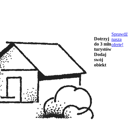
Sprawdź
Dotrzyj
naszą
do 3 mln
ofertę!
turystów
Dodaj
swój
obiekt