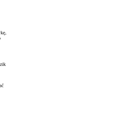
wkę,
o
zik
ać
ywny
.
,