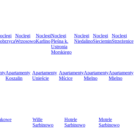
oclegi
Noclegi
Noclegi
Noclegi
Noclegi
Noclegi
Noclegi
obrzyca
Wrzosowo
Karlino
Pleśna k.
Niedalino
Sieciemin
Strzeżenice
Ustronia
Morskiego
nty
Apartamenty
Apartamenty
Apartamenty
Apartamenty
Apartamenty
Koszalin
Unieście
Mścice
Mielno
Mielno
nkowe
Wille
Hotele
Motele
Sarbinowo
Sarbinowo
Sarbinowo