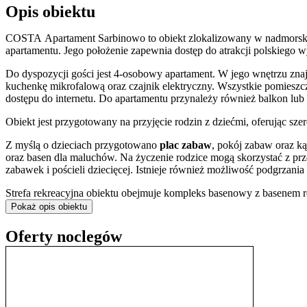
Opis obiektu
COSTA Apartament Sarbinowo to obiekt zlokalizowany w nadmorski
apartamentu. Jego położenie zapewnia dostęp do atrakcji polskiego w
Do dyspozycji gości jest 4-osobowy apartament. W jego wnętrzu zn
kuchenkę mikrofalową oraz czajnik elektryczny. Wszystkie pomieszc
dostępu do internetu. Do apartamentu przynależy również balkon lub 
Obiekt jest przygotowany na przyjęcie rodzin z dziećmi, oferując sz
Z myślą o dzieciach przygotowano
plac zabaw
, pokój zabaw oraz ką
oraz basen dla maluchów. Na życzenie rodzice mogą skorzystać z prze
zabawek i pościeli dziecięcej. Istnieje również możliwość podgrzania
Strefa rekreacyjna obiektu obejmuje kompleks basenowy z basenem 
na słonecznym tarasie lub w ogrodzie. Na terenie kompleksu działa b
Pokaż opis obiektu
wypoczynek dostępna jest bezpłatna
wypożyczalnia rowerów
.
Oferty noclegów
Na terenie obiektu znajduje się
bezpłatny parking
dla gości. Budyne
Apartament zlokalizowany jest przy ulicy Marynarskiej. W bliskim s
stanowiąca popularne miejsce spacerów. Warto również zwrócić uwagę
Najświętszej Maryi Panny oraz historyczna Chata Rybacka, będąca