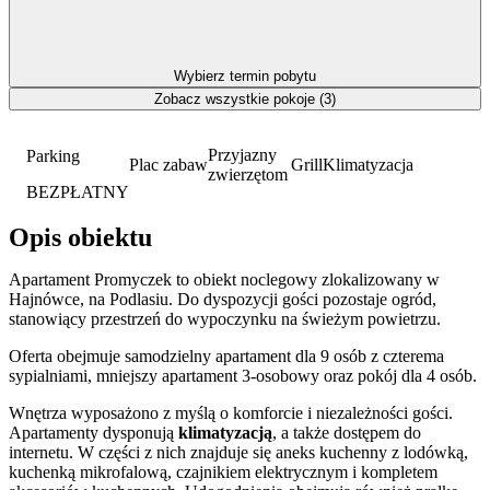
Wybierz termin pobytu
Zobacz wszystkie pokoje (3)
Przyjazny
Parking
Plac zabaw
Grill
Klimatyzacja
zwierzętom
BEZPŁATNY
Opis obiektu
Apartament Promyczek to obiekt noclegowy zlokalizowany w
Hajnówce, na Podlasiu. Do dyspozycji gości pozostaje ogród,
stanowiący przestrzeń do wypoczynku na świeżym powietrzu.
Oferta obejmuje samodzielny apartament dla 9 osób z czterema
sypialniami, mniejszy apartament 3-osobowy oraz pokój dla 4 osób.
Wnętrza wyposażono z myślą o komforcie i niezależności gości.
Apartamenty dysponują
klimatyzacją
, a także dostępem do
internetu. W części z nich znajduje się aneks kuchenny z lodówką,
kuchenką mikrofalową, czajnikiem elektrycznym i kompletem