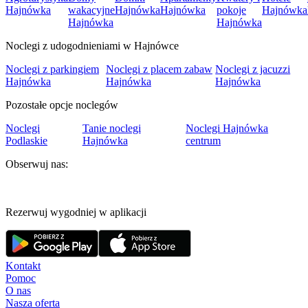
Hajnówka
wakacyjne
Hajnówka
Hajnówka
pokoje
Hajnówka
Hajnówka
Hajnówka
Noclegi z udogodnieniami w Hajnówce
Noclegi z parkingiem
Noclegi z placem zabaw
Noclegi z jacuzzi
Hajnówka
Hajnówka
Hajnówka
Pozostałe opcje noclegów
Noclegi
Tanie noclegi
Noclegi Hajnówka
Podlaskie
Hajnówka
centrum
Obserwuj nas:
Rezerwuj wygodniej w aplikacji
Kontakt
Pomoc
O nas
Nasza oferta