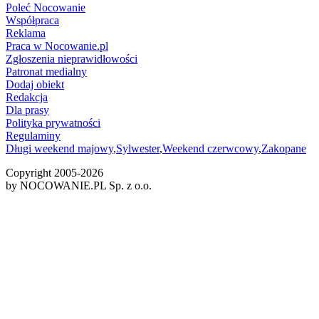
Poleć Nocowanie
Współpraca
Reklama
Praca w Nocowanie.pl
Zgłoszenia nieprawidłowości
Patronat medialny
Dodaj obiekt
Redakcja
Dla prasy
Polityka prywatności
Regulaminy
Długi weekend majowy
,
Sylwester
,
Weekend czerwcowy
,
Zakopane
Copyright 2005-
2026
by NOCOWANIE.PL Sp. z o.o.