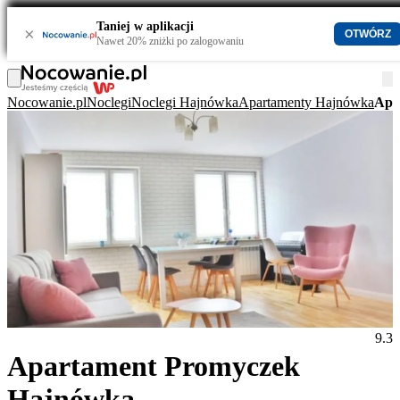
Taniej w aplikacji
×
OTWÓRZ
Nawet 20% zniżki po zalogowaniu
Nocowanie.pl
Noclegi
Noclegi Hajnówka
Apartamenty Hajnówka
Apa
9.3
Apartament Promyczek
Hajnówka