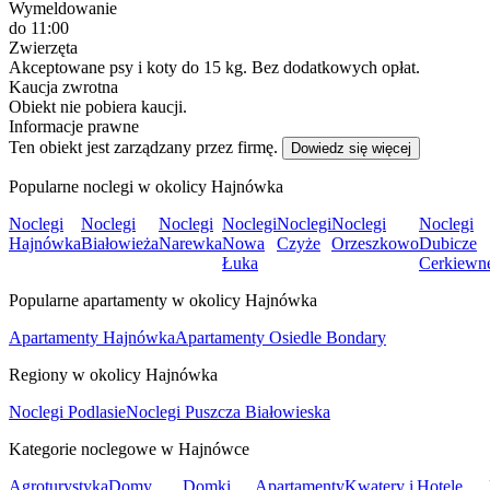
Wymeldowanie
do 11:00
Zwierzęta
Akceptowane psy i koty do 15 kg. Bez dodatkowych opłat.
Kaucja zwrotna
Obiekt nie pobiera kaucji.
Informacje prawne
Ten obiekt jest zarządzany przez firmę.
Dowiedz się więcej
Popularne noclegi w okolicy Hajnówka
Noclegi
Noclegi
Noclegi
Noclegi
Noclegi
Noclegi
Noclegi
Hajnówka
Białowieża
Narewka
Nowa
Czyże
Orzeszkowo
Dubicze
Łuka
Cerkiewn
Popularne apartamenty w okolicy Hajnówka
Apartamenty Hajnówka
Apartamenty Osiedle Bondary
Regiony w okolicy Hajnówka
Noclegi Podlasie
Noclegi Puszcza Białowieska
Kategorie noclegowe w Hajnówce
Agroturystyka
Domy
Domki
Apartamenty
Kwatery i
Hotele