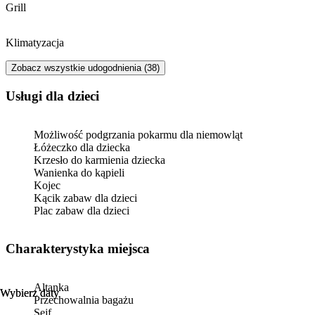
Grill
Klimatyzacja
Zobacz wszystkie udogodnienia (38)
usługi dla dzieci
Możliwość podgrzania pokarmu dla niemowląt
Łóżeczko dla dziecka
Krzesło do karmienia dziecka
Wanienka do kąpieli
Kojec
Kącik zabaw dla dzieci
Plac zabaw dla dzieci
Charakterystyka miejsca
Altanka
Wybierz daty
Wybierz daty
Przechowalnia bagażu
Sejf