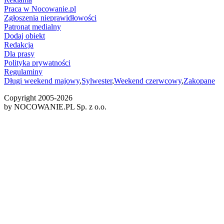
Praca w Nocowanie.pl
Zgłoszenia nieprawidłowości
Patronat medialny
Dodaj obiekt
Redakcja
Dla prasy
Polityka prywatności
Regulaminy
Długi weekend majowy
,
Sylwester
,
Weekend czerwcowy
,
Zakopane
Copyright 2005-
2026
by NOCOWANIE.PL Sp. z o.o.