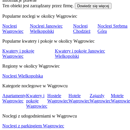
Informacje prawne
Ten obiekt jest zarządzany przez firmę.
Dowiedz się więcej
Popularne noclegi w okolicy Wągrowiec
Noclegi
Noclegi Janowiec
Noclegi
Noclegi Srebrna
Wągrowiec
Wielkopolski
Chodzież
Góra
Popularne kwatery i pokoje w okolicy Wągrowiec
Kwatery i pokoje
Kwatery i pokoje Janowiec
Wągrowiec
Wielkopolski
Regiony w okolicy Wągrowiec
Noclegi Wielkopolska
Kategorie noclegowe w Wągrowcu
Apartamenty
Kwatery i
Hostele
Hotele
Zajazdy
Motele
Wągrowiec
pokoje
Wągrowiec
Wągrowiec
Wągrowiec
Wągrowie
Wągrowiec
Noclegi z udogodnieniami w Wągrowcu
Noclegi z parkingiem Wągrowiec