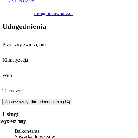
22 116 82 96
Obiekt jest przyjazny zwierzętom – pobyt z pupilem jest możliwy za
dodatkową opłatą. Obsługa posługuje się językiem polskim,
info@nocowanie.pl
angielskim oraz rosyjskim.
Udogodnienia
Przyjazny zwierzętom
Klimatyzacja
WiFi
Telewizor
Zobacz wszystkie udogodnienia (14)
Usługi
Wybierz daty
Wybierz daty
Balkon/taras
Suszarka do włosów