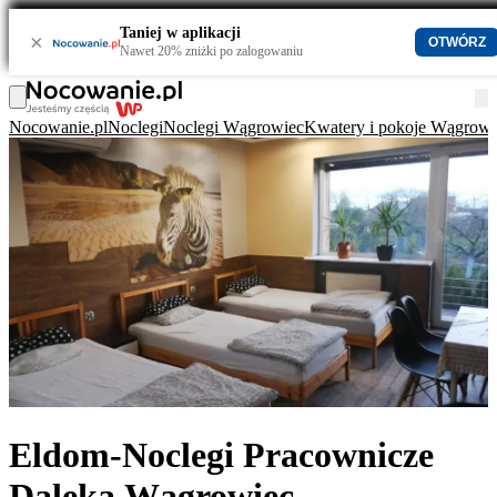
Taniej w aplikacji
×
OTWÓRZ
Nawet 20% zniżki po zalogowaniu
Nocowanie.pl
Noclegi
Noclegi Wągrowiec
Kwatery i pokoje Wągrowi
Eldom-Noclegi Pracownicze
Daleka Wągrowiec