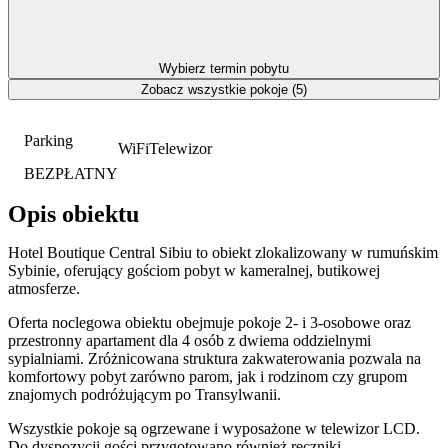
Wybierz termin pobytu
Zobacz wszystkie pokoje (5)
Parking
WiFi
Telewizor
BEZPŁATNY
Opis obiektu
Hotel Boutique Central Sibiu to obiekt zlokalizowany w rumuńskim
Sybinie, oferujący gościom pobyt w kameralnej, butikowej
atmosferze.
Oferta noclegowa obiektu obejmuje pokoje 2- i 3-osobowe oraz
przestronny apartament dla 4 osób z dwiema oddzielnymi
sypialniami. Zróżnicowana struktura zakwaterowania pozwala na
komfortowy pobyt zarówno parom, jak i rodzinom czy grupom
znajomych podróżującym po Transylwanii.
Wszystkie pokoje są ogrzewane i wyposażone w telewizor LCD.
Do dyspozycji gości przygotowano również ręczniki.