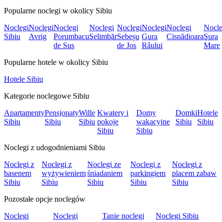
Popularne noclegi w okolicy Sibiu
Noclegi
Noclegi
Noclegi
Noclegi
Noclegi
Noclegi
Noclegi
Nocle
Sibiu
Avrig
Porumbacu
Şelimbăr
Sebeșu
Gura
Cisnădioara
Şura
de Sus
de Jos
Râului
Mare
Popularne hotele w okolicy Sibiu
Hotele Sibiu
Kategorie noclegowe Sibiu
Apartamenty
Pensjonaty
Wille
Kwatery i
Domy
Domki
Hotele
Sibiu
Sibiu
Sibiu
pokoje
wakacyjne
Sibiu
Sibiu
Sibiu
Sibiu
Noclegi z udogodnieniami Sibiu
Noclegi z
Noclegi z
Noclegi ze
Noclegi z
Noclegi z
basenem
wyżywieniem
śniadaniem
parkingiem
placem zabaw
Sibiu
Sibiu
Sibiu
Sibiu
Sibiu
Pozostałe opcje noclegów
Noclegi
Noclegi
Tanie noclegi
Noclegi Sibiu