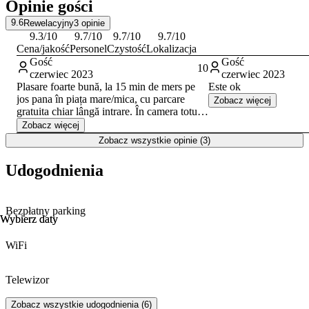
Opinie gości
9.6
Rewelacyjny
3
opinie
9.3
/10
9.7
/10
9.7
/10
9.7
/10
Cena/jakość
Personel
Czystość
Lokalizacja
Gość
Gość
10
czerwiec 2023
czerwiec 2023
Plasare foarte bună, la 15 min de mers pe
Este ok
jos pana în piața mare/mica, cu parcare
Zobacz więcej
gratuita chiar lângă intrare. În camera totul
nou și curat, paturi foarte comode, frigider
Zobacz więcej
și aparat de cafea. Domnul de la recepție
Zobacz wszystkie opinie (3)
foarte dragut. Mic dejun nu am servit,
pentru ca a trebuit sa plecam mai de
Udogodnienia
dimineață. Recomand tuturor.
Bezpłatny parking
Wybierz daty
Wybierz daty
WiFi
Telewizor
Zobacz wszystkie udogodnienia (6)