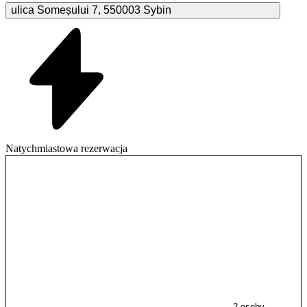
ulica Someșului
7
,
550003
Sybin
Natychmiastowa rezerwacja
2 osoby