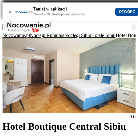
Taniej w aplikacji
×
OTWÓRZ
Nawet 20% zniżki po zalogowaniu
Nocowanie.pl
Noclegi Rumunia
Noclegi Sibiu
Hotele Sibiu
Hotel Bout
9.6
Hotel Boutique Central Sibiu