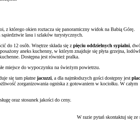
, z którego okien roztacza się panoramiczny widok na Babią Górę.
 sąsiedztwie lasu i szlaków turystycznych.
cić do 12 osób. Wnętrze składa się z
pięciu oddzielnych sypialni
, dw
wyposażony aneks kuchenny, w którym znajduje się płyta grzejna, lodów
kuchenne. Dostępna jest również pralka.
nałe miejsce do wypoczynku na świeżym powietrzu.
duje się tam płatne
jacuzzi
, a dla najmłodszych gości dostępny jest
pla
możliwość zorganizowania ogniska z gotowaniem w kociołku. W całym
sługę oraz stosunek jakości do ceny.
u przebiegają liczne szlaki piesze, w tym te prowadzące na szczyt Ba
u tras rowerowych
Babia Góra Trails
. Zimą można skorzystać z
W razie pytań skontaktuj się ze
 reprezentuje Babiogórskie Centrum Kultury, a dodatkową atrakcją,
 Daniela.
ę o godzinie 15:00 w dniu przyjazdu i kończy o 11:00 w dniu wyjazdu