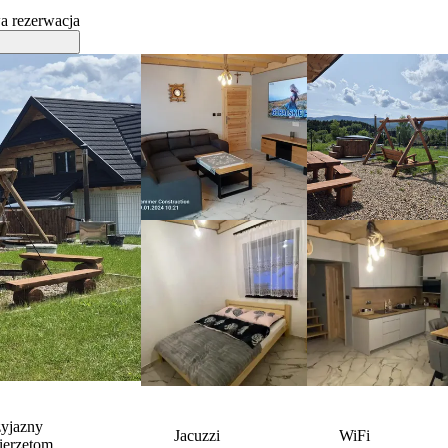
a rezerwacja
zyjazny
Jacuzzi
WiFi
ierzętom