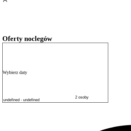
Płatności za pobyt można dokonać przelewem.
Oferty noclegów
Wybierz daty
2 osoby