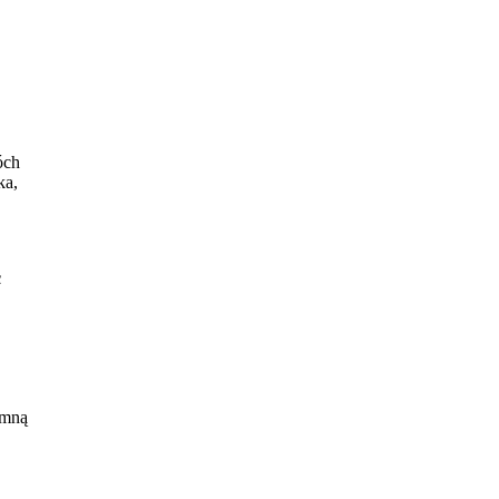
óch
ka,
c
biej
 mną
.