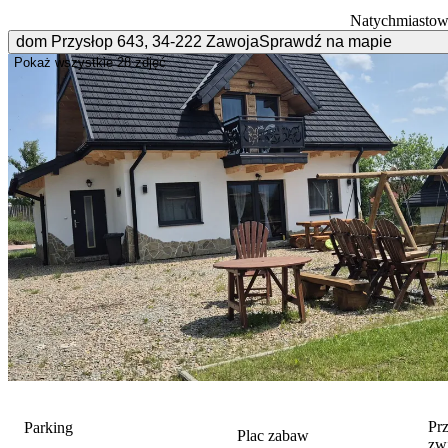
Natychmiastow
dom Przysłop
643
,
34-222
Zawoja
Sprawdź na mapie
Pokaż wszystkie
28 zdjęć
Pr
Parking
Plac zabaw
zw