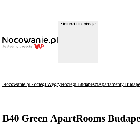
Kierunki i inspiracje
Nocowanie.pl
Noclegi Węgry
Noclegi Budapeszt
Apartamenty Budape
B40 Green ApartRooms Budape