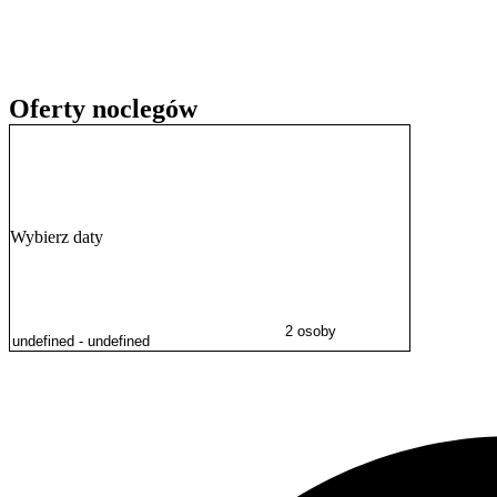
Istnieje możliwość zamówienia śniadania. Personel posługuje się jęz
15:00, a kończy o 10:00. Dla zmotoryzowanych dostępny jest
parkin
Oferty noclegów
Wybierz daty
2 osoby