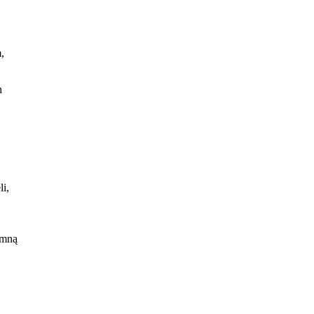
,
h
li,
ęp
 mną
m. W