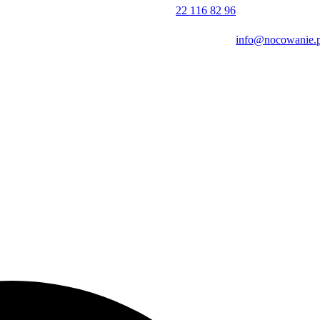
22 116 82 96
ykiem angielskim i węgierskim. Doba hotelowa rozpoczyna się o godzin
g na ulicy
lub w pobliżu obiektu (usługi płatne).
info@nocowanie.p