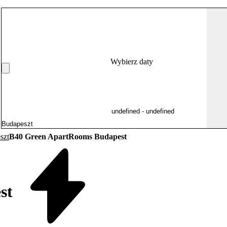
Wybierz daty
szt
B40 Green ApartRooms Budapest
st