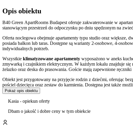
Opis obiektu
B40 Green ApartRooms Budapest oferuje zakwaterowanie w apartam
stanowiącym przestrzeń do odpoczynku po dniu spędzonym na zwied
Oferta noclegowa obejmuje apartamenty typu studio oraz większe, d
posiada balkon lub taras. Dostępne są warianty 2-osobowe, 4-osob
indywidualnych potrzeb.
Wszystkie
klimatyzowane apartamenty
wyposażono w aneks kuchen
zmywarką i czajnikiem elektrycznym. W każdym lokalu znajduje się 
żelazko oraz deska do prasowania. Goście mają zapewnione ręczniki
Obiekt jest przygotowany na przyjęcie rodzin z dziećmi, oferując bez
pościel dziecięca oraz zestaw do karmienia. Dostępna jest także moż
Pokaż opis obiektu
W budynku znajduje się
winda
oraz bezpłatna
przechowalnia baga
do internetu.
Kasia - opiekun oferty
Apartamenty zlokalizowane są w VIII dzielnicy Budapesztu, co zape
Dbam o jakość i dobre ceny w tym obiekcie
znajduje się
Węgierskie Muzeum Narodowe
. Kąpielisko Lecznicze
pobliżu mieści się także Łaźnia Rudas (2,2 km).
Goście wysoko oceniają czystość, komfort, lokalizację oraz personel,