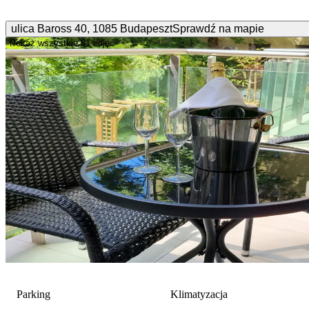
ulica Baross
40
,
1085
Budapeszt
Sprawdź na mapie
Pokaż wszystkie
61 zdjęć
Parking
Klimatyzacja