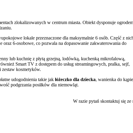
entach zlokalizowanych w centrum miasta. Obiekt dysponuje ogrodem
zaniu.
wupokojowe lokale przeznaczone dla maksymalnie 6 osób. Część z nic
owe oraz 6-osobowe, co pozwala na dopasowanie zakwaterowania do
ny lub kuchnię z płytą grzejną, lodówką, kuchenką mikrofalową,
również Smart TV z dostępem do usług streamingowych, pralka, sejf,
 i zestaw kosmetyków.
płatne udogodnienia takie jak
łóżeczko dla dziecka
, wanienka do kąpie
liwość podgrzania posiłków dla niemowląt.
żu
. Na terenie obiektu i w pokojach zapewniono bezprzewodowy dost
W razie pytań skontaktuj się ze
wnia dogodny dostęp do kluczowych atrakcji. W odległości 700 m
 Gellért oddalone jest o 1,7 km, a Węgierska Opera Narodowa o 1,9 k
 przyznając im najwyższe noty.