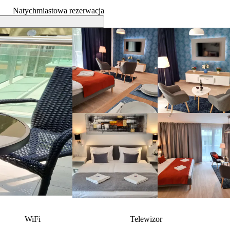
Natychmiastowa rezerwacja
WiFi
Telewizor