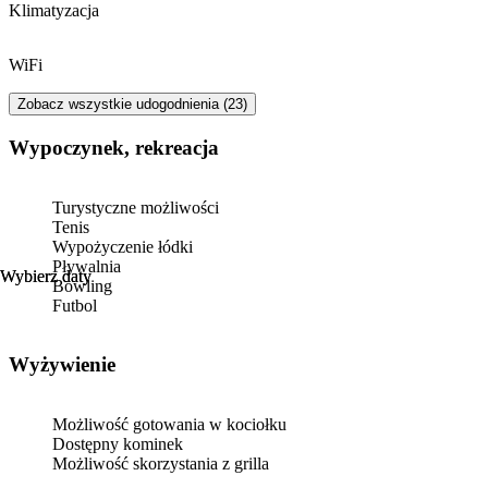
Klimatyzacja
WiFi
Zobacz wszystkie udogodnienia (23)
Wypoczynek, rekreacja
Turystyczne możliwości
Tenis
Wypożyczenie łódki
Pływalnia
Wybierz daty
Wybierz daty
Bowling
Futbol
Wyżywienie
Możliwość gotowania w kociołku
Dostępny kominek
Możliwość skorzystania z grilla