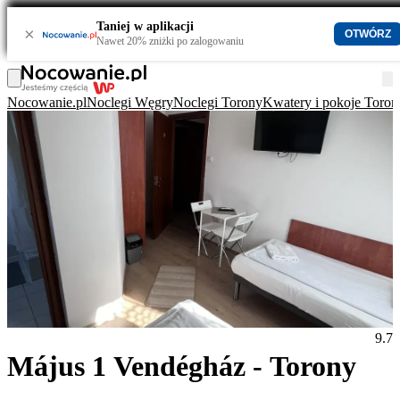
Taniej w aplikacji
×
OTWÓRZ
Nawet 20% zniżki po zalogowaniu
Nocowanie.pl
Noclegi Węgry
Noclegi Torony
Kwatery i pokoje Toron
9.7
Május 1 Vendégház - Torony