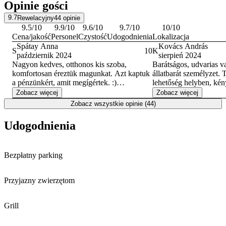
Opinie gości
9.7
Rewelacyjny
44
opinie
9.5
/10
9.9
/10
9.6
/10
9.7
/10
10
/10
Cena/jakość
Personel
Czystość
Udogodnienia
Lokalizacja
Spátay Anna
Kovács András
S
10
K
październik 2024
sierpień 2024
Nagyon kedves, otthonos kis szoba,
Barátságos, udvarias va
komfortosan éreztük magunkat. Azt kaptuk
állatbarát személyzet.
a pénzünkért, amit megígértek. :)
lehetőség helyben, kén
Egy gond volt, hogy pár vendég a folyosón
és közösségi helyiségek
Zobacz więcej
Zobacz więcej
dohányzott éd nagyon zavaró volt a füst. Ez
tudom mindenkinek ❤️
Zobacz wszystkie opinie (44)
nem a szàlláshely hibája, csak sajnáltos,
napunk volt... Köszön
mert tényleg zavaró volt.
Udogodnienia
vendégház
Bezpłatny parking
Przyjazny zwierzętom
Grill