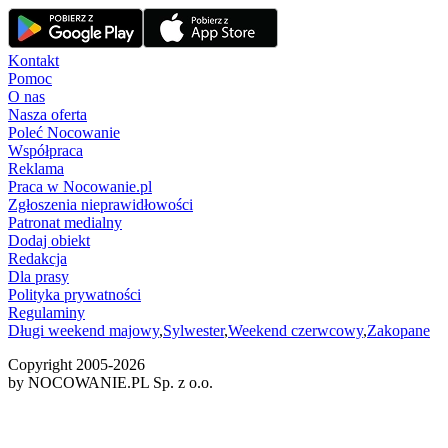
Kontakt
Pomoc
O nas
Nasza oferta
Poleć Nocowanie
Współpraca
Reklama
Praca w Nocowanie.pl
Zgłoszenia nieprawidłowości
Patronat medialny
Dodaj obiekt
Redakcja
Dla prasy
Polityka prywatności
Regulaminy
Długi weekend majowy
,
Sylwester
,
Weekend czerwcowy
,
Zakopane
Copyright 2005-
2026
by NOCOWANIE.PL Sp. z o.o.