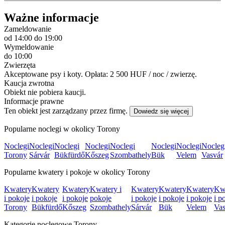
Ważne informacje
Zameldowanie
od 14:00
do 19:00
Wymeldowanie
do 10:00
Zwierzęta
Akceptowane psy i koty. Opłata: 2 500 HUF / noc / zwierzę.
Kaucja zwrotna
Obiekt nie pobiera kaucji.
Informacje prawne
Ten obiekt jest zarządzany przez firmę.
Dowiedz się więcej
Popularne noclegi w okolicy Torony
Noclegi
Noclegi
Noclegi
Noclegi
Noclegi
Noclegi
Noclegi
Nocleg
Torony
Sárvár
Bükfürdő
Kőszeg
Szombathely
Bük
Velem
Vasvár
Popularne kwatery i pokoje w okolicy Torony
Kwatery
Kwatery
Kwatery
Kwatery i
Kwatery
Kwatery
Kwatery
Kw
i pokoje
i pokoje
i pokoje
pokoje
i pokoje
i pokoje
i pokoje
i p
Torony
Bükfürdő
Kőszeg
Szombathely
Sárvár
Bük
Velem
Vas
Kategorie noclegowe Torony