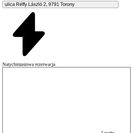
ulica Réffy László
2
,
9791
Torony
Natychmiastowa rezerwacja
2 osoby