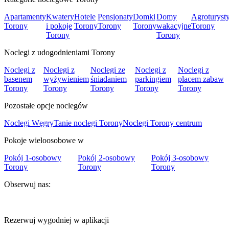
Apartamenty
Kwatery
Hotele
Pensjonaty
Domki
Domy
Agroturyst
Torony
i pokoje
Torony
Torony
Torony
wakacyjne
Torony
Torony
Torony
Noclegi z udogodnieniami Torony
Noclegi z
Noclegi z
Noclegi ze
Noclegi z
Noclegi z
basenem
wyżywieniem
śniadaniem
parkingiem
placem zabaw
Torony
Torony
Torony
Torony
Torony
Pozostałe opcje noclegów
Noclegi Węgry
Tanie noclegi Torony
Noclegi Torony centrum
Pokoje wieloosobowe w
Pokój 1-osobowy
Pokój 2-osobowy
Pokój 3-osobowy
Torony
Torony
Torony
Obserwuj nas:
Rezerwuj wygodniej w aplikacji