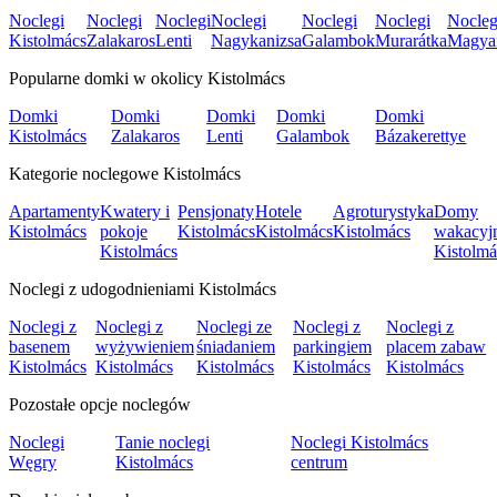
Noclegi
Noclegi
Noclegi
Noclegi
Noclegi
Noclegi
Nocleg
Kistolmács
Zalakaros
Lenti
Nagykanizsa
Galambok
Murarátka
Magyar
Popularne domki w okolicy Kistolmács
Domki
Domki
Domki
Domki
Domki
Kistolmács
Zalakaros
Lenti
Galambok
Bázakerettye
Kategorie noclegowe Kistolmács
Apartamenty
Kwatery i
Pensjonaty
Hotele
Agroturystyka
Domy
Kistolmács
pokoje
Kistolmács
Kistolmács
Kistolmács
wakacyj
Kistolmács
Kistolmá
Noclegi z udogodnieniami Kistolmács
Noclegi z
Noclegi z
Noclegi ze
Noclegi z
Noclegi z
basenem
wyżywieniem
śniadaniem
parkingiem
placem zabaw
Kistolmács
Kistolmács
Kistolmács
Kistolmács
Kistolmács
Pozostałe opcje noclegów
Noclegi
Tanie noclegi
Noclegi Kistolmács
Węgry
Kistolmács
centrum