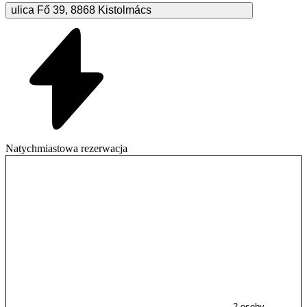
ulica Fő
39
,
8868
Kistolmács
Natychmiastowa rezerwacja
2 osoby