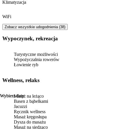
Klimatyzacja
WiFi
Zobacz wszystkie udogodnienia (38)
Wypoczynek, rekreacja
Turystyczne możliwości
Wypożyczalnia rowerów
Łowienie ryb
Wellness, relaks
Wybierz daty
Wybierz daty
Masaż na leżąco
Basen z bąbelkami
Jacuzzi
Ręcznik wellness
Masaż kręgosłupa
Dysza do masażu
Masaż na siedząco