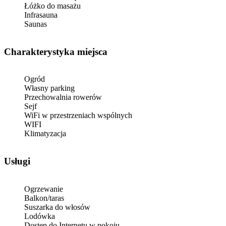
Łóżko do masażu
Infrasauna
Saunas
Charakterystyka miejsca
Ogród
Własny parking
Przechowalnia rowerów
Sejf
WiFi w przestrzeniach wspólnych
WIFI
Klimatyzacja
Usługi
Ogrzewanie
Balkon/taras
Suszarka do włosów
Lodówka
Dostęp do Internetu w pokoju