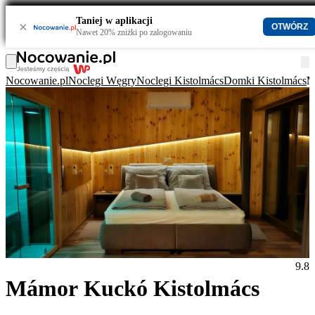
Taniej w aplikacji
×
OTWÓRZ
Nawet 20% zniżki po zalogowaniu
Nocowanie.pl
Noclegi Węgry
Noclegi Kistolmács
Domki Kistolmács
M
9.8
Mámor Kuckó Kistolmács