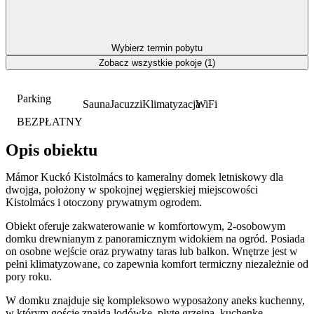
Wybierz termin pobytu
Zobacz wszystkie pokoje (1)
Parking
Sauna
Jacuzzi
Klimatyzacja
WiFi
BEZPŁATNY
Opis obiektu
Mámor Kuckó Kistolmács to kameralny domek letniskowy dla
dwojga, położony w spokojnej węgierskiej miejscowości
Kistolmács i otoczony prywatnym ogrodem.
Obiekt oferuje zakwaterowanie w komfortowym, 2-osobowym
domku drewnianym z panoramicznym widokiem na ogród. Posiada
on osobne wejście oraz prywatny taras lub balkon. Wnętrze jest w
pełni klimatyzowane, co zapewnia komfort termiczny niezależnie od
pory roku.
W domku znajduje się kompleksowo wyposażony aneks kuchenny,
w którym goście znajdą lodówkę, płytę grzejną, kuchenkę