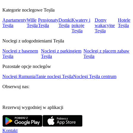
Kategorie noclegowe Teșila
Apartamenty
Wille
Pensjonaty
Domki
Kwatery i
Domy
Hotele
Teșila
Teșila
Teșila
Teșila
pokoje
wakacyjne
Teșila
Teșila
Teșila
Noclegi z udogodnieniami Teșila
Noclegi z basenem
Noclegi z parkingiem
Noclegi z placem zabaw
Teșila
Teșila
Teșila
Pozostałe opcje noclegów
Noclegi Rumunia
Tanie noclegi Teșila
Noclegi Teșila centrum
Obserwuj nas:
Rezerwuj wygodniej w aplikacji
Kontakt