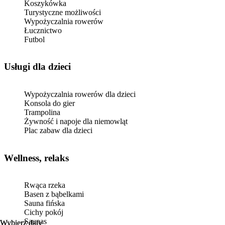
Koszykówka
Turystyczne możliwości
Wypożyczalnia rowerów
Łucznictwo
Futbol
usługi dla dzieci
Wypożyczalnia rowerów dla dzieci
Konsola do gier
Trampolina
Żywność i napoje dla niemowląt
Plac zabaw dla dzieci
Wellness, relaks
Rwąca rzeka
Basen z bąbelkami
Sauna fińska
Cichy pokój
Saunas
Wybierz daty
Wybierz daty