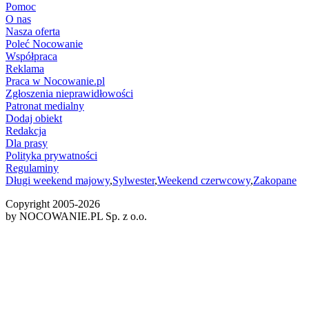
Pomoc
O nas
Nasza oferta
Poleć Nocowanie
Współpraca
Reklama
Praca w Nocowanie.pl
Zgłoszenia nieprawidłowości
Patronat medialny
Dodaj obiekt
Redakcja
Dla prasy
Polityka prywatności
Regulaminy
Długi weekend majowy
,
Sylwester
,
Weekend czerwcowy
,
Zakopane
Copyright 2005-
2026
by NOCOWANIE.PL Sp. z o.o.