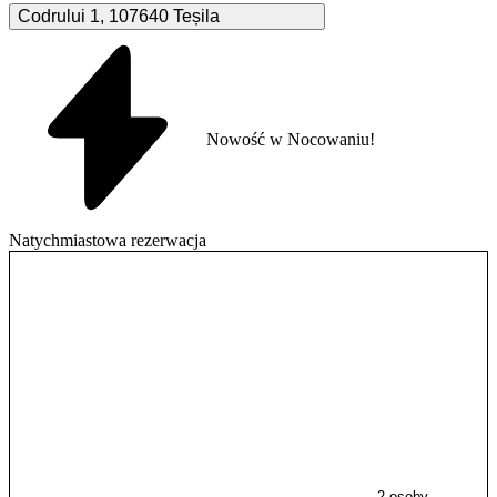
Codrului
1
,
107640
Teșila
Nowość w Nocowaniu!
Natychmiastowa rezerwacja
2 osoby