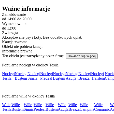
Ważne informacje
Zameldowanie
od 14:00
do 20:00
Wymeldowanie
do 12:00
Zwierzęta
Akceptowane psy i koty. Bez dodatkowych opłat.
Kaucja zwrotna
Obiekt nie pobiera kaucji.
Informacje prawne
Ten obiekt jest zarządzany przez firmę.
Dowiedz się więcej
Popularne noclegi w okolicy Teșila
Noclegi
Noclegi
Noclegi
Noclegi
Noclegi
Noclegi
Noclegi
Noclegi
Nocle
Teșila
Buşteni
Sinaia
Predeal
Buşteni
Azuga
Breaza
Trăisteni
Câmp
Popularne wille w okolicy Teșila
Wille
Wille
Wille
Wille
Wille
Wille
Wille
Wille
Wille
Wi
Teșila
Buşteni
Sinaia
Predeal
Buşteni
Azuga
Breaza
Câmpina
Comarnic
Ad