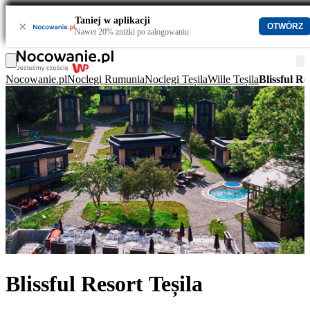
Taniej w aplikacji
×
OTWÓRZ
Nawet 20% zniżki po zalogowaniu
Nocowanie.pl
Noclegi Rumunia
Noclegi Teșila
Wille Teșila
Blissful Re
Blissful Resort Teșila