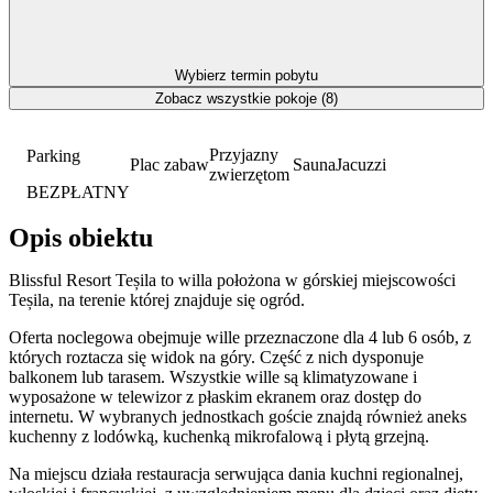
Wybierz termin pobytu
Zobacz wszystkie pokoje (8)
Przyjazny
Parking
Plac zabaw
Sauna
Jacuzzi
zwierzętom
BEZPŁATNY
Opis obiektu
Blissful Resort Teșila to willa położona w górskiej miejscowości
Teșila, na terenie której znajduje się ogród.
Oferta noclegowa obejmuje wille przeznaczone dla 4 lub 6 osób, z
których roztacza się widok na góry. Część z nich dysponuje
balkonem lub tarasem. Wszystkie wille są klimatyzowane i
wyposażone w telewizor z płaskim ekranem oraz dostęp do
internetu. W wybranych jednostkach goście znajdą również aneks
kuchenny z lodówką, kuchenką mikrofalową i płytą grzejną.
Na miejscu działa restauracja serwująca dania kuchni regionalnej,