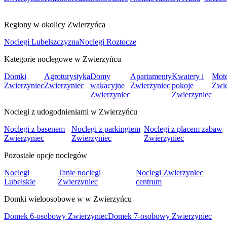
Regiony w okolicy Zwierzyńca
Noclegi Lubelszczyzna
Noclegi Roztocze
Kategorie noclegowe w Zwierzyńcu
Domki
Agroturystyka
Domy
Apartamenty
Kwatery i
Mote
Zwierzyniec
Zwierzyniec
wakacyjne
Zwierzyniec
pokoje
Zwie
Zwierzyniec
Zwierzyniec
Noclegi z udogodnieniami w Zwierzyńcu
Noclegi z basenem
Noclegi z parkingiem
Noclegi z placem zabaw
Zwierzyniec
Zwierzyniec
Zwierzyniec
Pozostałe opcje noclegów
Noclegi
Tanie noclegi
Noclegi Zwierzyniec
Lubelskie
Zwierzyniec
centrum
Domki wieloosobowe w w Zwierzyńcu
Domek 6-osobowy Zwierzyniec
Domek 7-osobowy Zwierzyniec