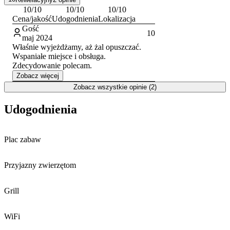
15:00 do 23:00, a wymeldowanie należy zrealizować do godziny
10
/10
10
/10
10
/10
11:00.
Cena/jakość
Udogodnienia
Lokalizacja
Gość
10
maj 2024
Właśnie wyjeżdżamy, aż żal opuszczać.
Wspaniałe miejsce i obsługa.
Zdecydowanie polecam.
Zobacz więcej
Zobacz wszystkie opinie (2)
Udogodnienia
Plac zabaw
Przyjazny zwierzętom
Grill
WiFi