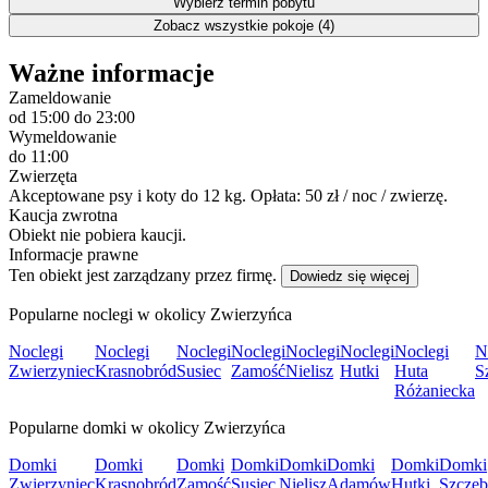
Wybierz termin pobytu
Zobacz wszystkie pokoje (4)
Ważne informacje
Zameldowanie
od 15:00
do 23:00
Wymeldowanie
do 11:00
Zwierzęta
Akceptowane psy i koty do 12 kg. Opłata: 50 zł / noc / zwierzę.
Kaucja zwrotna
Obiekt nie pobiera kaucji.
Informacje prawne
Ten obiekt jest zarządzany przez firmę.
Dowiedz się więcej
Popularne noclegi w okolicy Zwierzyńca
Noclegi
Noclegi
Noclegi
Noclegi
Noclegi
Noclegi
Noclegi
N
Zwierzyniec
Krasnobród
Susiec
Zamość
Nielisz
Hutki
Huta
S
Różaniecka
Popularne domki w okolicy Zwierzyńca
Domki
Domki
Domki
Domki
Domki
Domki
Domki
Domki
Zwierzyniec
Krasnobród
Zamość
Susiec
Nielisz
Adamów
Hutki
Szczeb