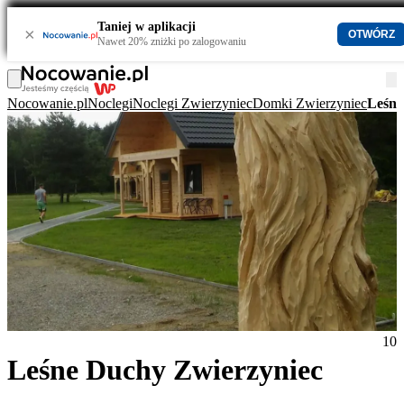
Taniej w aplikacji
×
OTWÓRZ
Nawet 20% zniżki po zalogowaniu
Nocowanie.pl
Noclegi
Noclegi Zwierzyniec
Domki Zwierzyniec
Leśne
10
Leśne Duchy Zwierzyniec