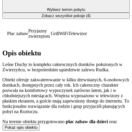
Wybierz termin pobytu
Zobacz wszystkie pokoje (4)
Przyjazny
Plac zabaw
Grill
WiFi
Telewizor
zwierzętom
Opis obiektu
Leśne Duchy to kompleks całorocznych domków położonych w
Zwierzyńcu, w bezpośrednim sąsiedztwie zalewu Rudka.
Obiekt oferuje zakwaterowanie w kilku drewnianych, 6-osobowych
domkach, dostępnych przez cały rok. Ich całoroczny charakter
pozwala na komfortowy wypoczynek zarówno latem, jak i w
chłodniejszych miesiącach. Wnętrza wyposażono w telewizory z
płaskim ekranem, a goście mają zapewniony dostęp do internetu. To
funkcjonalne rozwiązanie dla rodzin i grup przyjaciół planujących
pobyt na Roztoczu.
Na terenie obiektu przygotowano
plac zabaw dla dzieci
oraz
ogólnodostępne miejsce do grillowania.
Pokaż opis obiektu