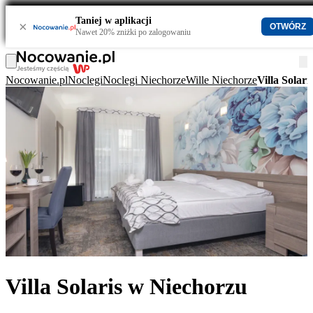
Taniej w aplikacji
×
OTWÓRZ
Nawet 20% zniżki po zalogowaniu
Nocowanie.pl
Noclegi
Noclegi Niechorze
Wille Niechorze
Villa Solar
Villa Solaris w Niechorzu