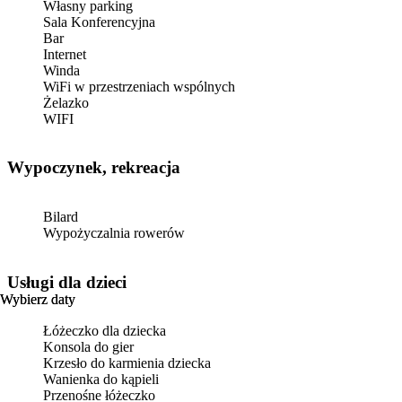
Własny parking
Sala Konferencyjna
Bar
Internet
Winda
WiFi w przestrzeniach wspólnych
Żelazko
WIFI
Wypoczynek, rekreacja
Bilard
Wypożyczalnia rowerów
usługi dla dzieci
Wybierz daty
Wybierz daty
Łóżeczko dla dziecka
Konsola do gier
Krzesło do karmienia dziecka
Wanienka do kąpieli
Przenośne łóżeczko