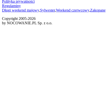
Polityka prywatności
Regulaminy
Długi weekend majowy
,
Sylwester
,
Weekend czerwcowy
,
Zakopane
Copyright 2005-
2026
by NOCOWANIE.PL Sp. z o.o.