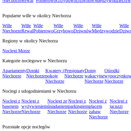
Niechorze
Rewal
Pobierowo
Grzybowo
Dziwnów
Międzywodzie
Dźw
Popularne wille w okolicy Niechorza
Wille
Wille
Wille
Wille
Wille
Wille
Wille
Niechorze
Rewal
Pobierowo
Grzybowo
Dziwnów
Międzywodzie
Dziw
Regiony w okolicy Niechorza
Noclegi Morze
Kategorie noclegowe w Niechorzu
Apartamenty
Domki
Kwatery i
Pensjonaty
Domy
Ośrodki
Niechorze
Niechorze
pokoje
Niechorze
wakacyjne
wypoczynko
Niechorze
Niechorze
Niechorze
Noclegi z udogodnieniami w Niechorzu
Noclegi z
Noclegi z
Noclegi ze
Noclegi z
Noclegi z
Noclegi z
basenem
wyżywieniem
śniadaniem
parkingiem
placem
jacuzzi
Niechorze
Niechorze
Niechorze
Niechorze
zabaw
Niechorze
Niechorze
Pozostałe opcje noclegów