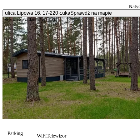
Natyc
ulica Lipowa
16
,
17-220
Łuka
Sprawdź na mapie
Pokaż wszystkie
52 zdjęcia
Parking
WiFi
Telewizor