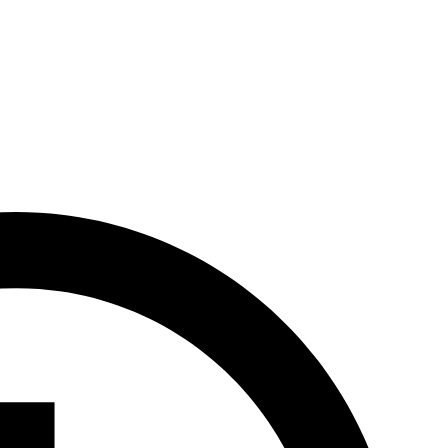
nu. W odległości około godziny jazdy samochodem znajduje się
 miejsc w Polsce. Do najpopularniejszych atrakcji parku należą Rezerw
iżają unikalną faunę i florę Puszczy Białowieskiej.
nszowe
.