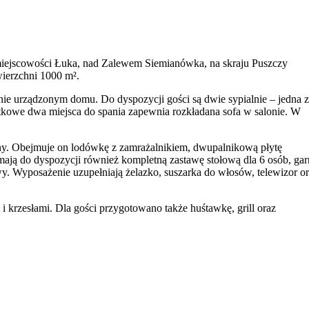
iejscowości Łuka, nad Zalewem Siemianówka, na skraju Puszczy
wierzchni 1000 m².
ie urządzonym domu. Do dyspozycji gości są dwie sypialnie – jedna z
owe dwa miejsca do spania zapewnia rozkładana sofa w salonie. W
y. Obejmuje on lodówkę z zamrażalnikiem, dwupalnikową płytę
mają do dyspozycji również kompletną zastawę stołową dla 6 osób, gar
wy. Wyposażenie uzupełniają żelazko, suszarka do włosów, telewizor o
 i krzesłami. Dla gości przygotowano także huśtawkę, grill oraz
ywatny parking na terenie posesji.
co stwarza doskonałe warunki do rekreacji. W pobliżu znajdują się 
i koszykówki oraz place zabaw dla dzieci. Istnieje również możliwość