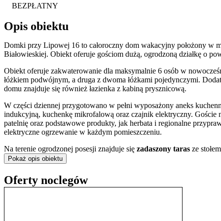
BEZPŁATNY
Opis obiektu
Domki przy Lipowej 16 to całoroczny dom wakacyjny położony w m
Białowieskiej. Obiekt oferuje gościom dużą, ogrodzoną działkę o po
Obiekt oferuje zakwaterowanie dla maksymalnie 6 osób w nowocześn
łóżkiem podwójnym, a druga z dwoma łóżkami pojedynczymi. Dodatk
domu znajduje się również łazienka z kabiną prysznicową.
W części dziennej przygotowano w pełni wyposażony aneks kuchenn
indukcyjną, kuchenkę mikrofalową oraz czajnik elektryczny. Goście 
patelnię oraz podstawowe produkty, jak herbata i regionalne przypra
elektryczne ogrzewanie w każdym pomieszczeniu.
Na terenie ogrodzonej posesji znajduje się
zadaszony taras
ze stołem
wydzielone
miejsce na ognisko
wraz z drewnem na opał.
Pokaż opis obiektu
Obiekt zapewnia gościom bezpłatny dostęp do internetu Wi-Fi oraz pr
Oferty noclegów
Dom położony jest w bezpośrednim sąsiedztwie Zalewu Siemianówka, 
plaże, przy których dostępne są korty tenisowe, boiska do siatkówki 
wypożyczenia sprzętu wodnego
, takiego jak kajaki czy motorówki.