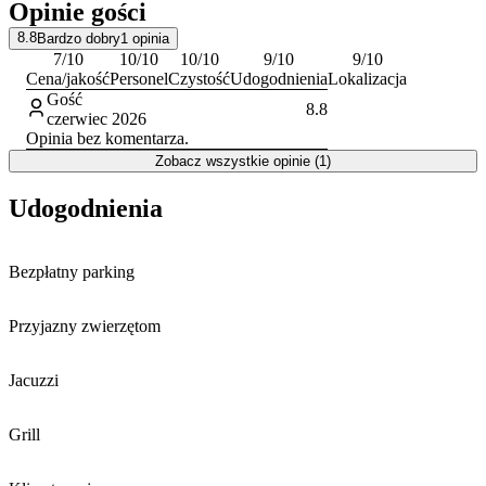
Opinie gości
obiektu posługuje się językiem węgierskim.
8.8
Bardzo dobry
1
opinia
7
/10
10
/10
10
/10
9
/10
9
/10
Cena/jakość
Personel
Czystość
Udogodnienia
Lokalizacja
Gość
8.8
czerwiec 2026
Opinia bez komentarza.
Zobacz wszystkie opinie (1)
Udogodnienia
Bezpłatny parking
Przyjazny zwierzętom
Jacuzzi
Grill