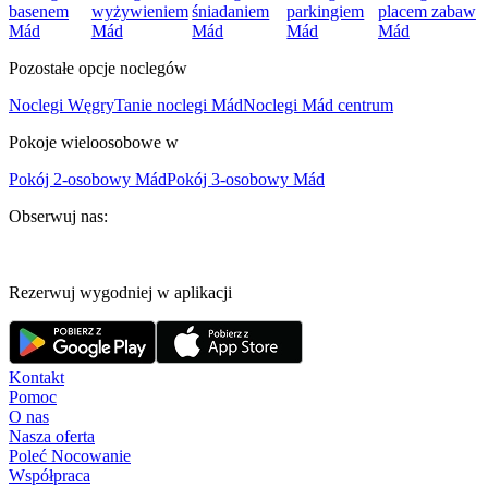
basenem
wyżywieniem
śniadaniem
parkingiem
placem zabaw
Mád
Mád
Mád
Mád
Mád
Pozostałe opcje noclegów
Noclegi Węgry
Tanie noclegi Mád
Noclegi Mád centrum
Pokoje wieloosobowe w
Pokój 2-osobowy Mád
Pokój 3-osobowy Mád
Obserwuj nas:
Rezerwuj wygodniej w aplikacji
Kontakt
Pomoc
O nas
Nasza oferta
Poleć Nocowanie
Współpraca