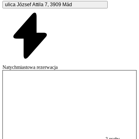
ulica József Attila
7
,
3909
Mád
Natychmiastowa rezerwacja
2 osoby