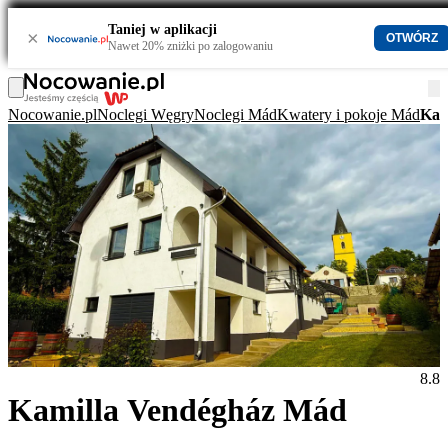
Taniej w aplikacji
×
OTWÓRZ
Nawet 20% zniżki po zalogowaniu
Nocowanie.pl
Noclegi Węgry
Noclegi Mád
Kwatery i pokoje Mád
Kam
8.8
Kamilla Vendégház Mád