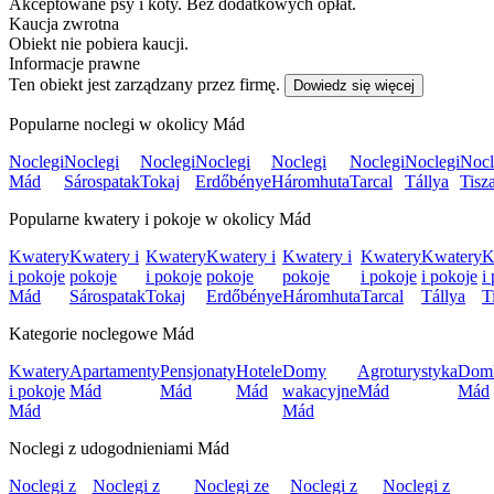
Akceptowane psy i koty. Bez dodatkowych opłat.
Kaucja zwrotna
Obiekt nie pobiera kaucji.
Informacje prawne
Ten obiekt jest zarządzany przez firmę.
Dowiedz się więcej
Popularne noclegi w okolicy Mád
Noclegi
Noclegi
Noclegi
Noclegi
Noclegi
Noclegi
Noclegi
Nocl
Mád
Sárospatak
Tokaj
Erdőbénye
Háromhuta
Tarcal
Tállya
Tisz
Popularne kwatery i pokoje w okolicy Mád
Kwatery
Kwatery i
Kwatery
Kwatery i
Kwatery i
Kwatery
Kwatery
K
i pokoje
pokoje
i pokoje
pokoje
pokoje
i pokoje
i pokoje
i
Mád
Sárospatak
Tokaj
Erdőbénye
Háromhuta
Tarcal
Tállya
T
Kategorie noclegowe Mád
Kwatery
Apartamenty
Pensjonaty
Hotele
Domy
Agroturystyka
Dom
i pokoje
Mád
Mád
Mád
wakacyjne
Mád
Mád
Mád
Mád
Noclegi z udogodnieniami Mád
Noclegi z
Noclegi z
Noclegi ze
Noclegi z
Noclegi z