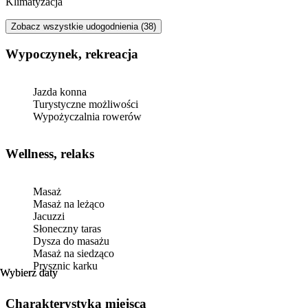
Klimatyzacja
Zobacz wszystkie udogodnienia (38)
Wypoczynek, rekreacja
Jazda konna
Turystyczne możliwości
Wypożyczalnia rowerów
Wellness, relaks
Masaż
Masaż na leżąco
Jacuzzi
Słoneczny taras
Dysza do masażu
Masaż na siedząco
Prysznic karku
Wybierz daty
Wybierz daty
Charakterystyka miejsca