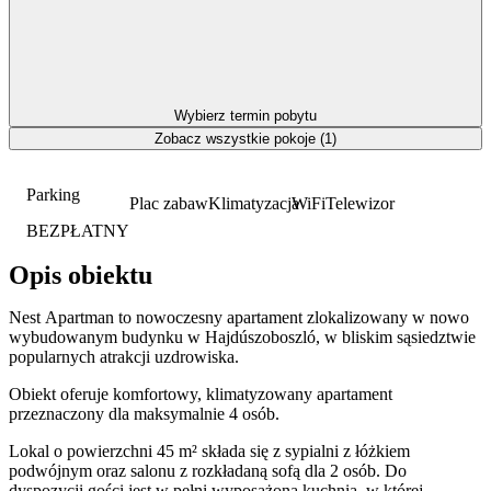
Wybierz termin pobytu
Zobacz wszystkie pokoje (1)
Parking
Plac zabaw
Klimatyzacja
WiFi
Telewizor
BEZPŁATNY
Opis obiektu
Nest Apartman to nowoczesny apartament zlokalizowany w nowo
wybudowanym budynku w Hajdúszoboszló, w bliskim sąsiedztwie
popularnych atrakcji uzdrowiska.
Obiekt oferuje komfortowy, klimatyzowany apartament
przeznaczony dla maksymalnie 4 osób.
Lokal o powierzchni 45 m² składa się z sypialni z łóżkiem
podwójnym oraz salonu z rozkładaną sofą dla 2 osób. Do
dyspozycji gości jest w pełni wyposażona kuchnia, w której