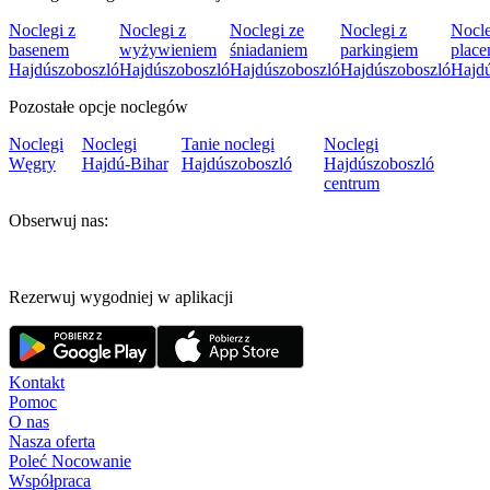
Noclegi z
Noclegi z
Noclegi ze
Noclegi z
Nocle
basenem
wyżywieniem
śniadaniem
parkingiem
plac
Hajdúszoboszló
Hajdúszoboszló
Hajdúszoboszló
Hajdúszoboszló
Hajd
Pozostałe opcje noclegów
Noclegi
Noclegi
Tanie noclegi
Noclegi
Węgry
Hajdú-Bihar
Hajdúszoboszló
Hajdúszoboszló
centrum
Obserwuj nas:
Rezerwuj wygodniej w aplikacji
Kontakt
Pomoc
O nas
Nasza oferta
Poleć Nocowanie
Współpraca