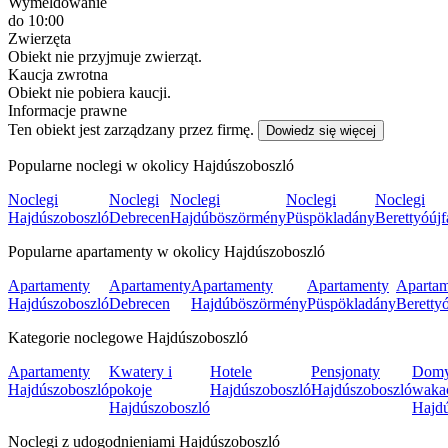
Wymeldowanie
do 10:00
Zwierzęta
Obiekt nie przyjmuje zwierząt.
Kaucja zwrotna
Obiekt nie pobiera kaucji.
Informacje prawne
Ten obiekt jest zarządzany przez firmę.
Dowiedz się więcej
Popularne noclegi w okolicy Hajdúszoboszló
Noclegi
Noclegi
Noclegi
Noclegi
Noclegi
Hajdúszoboszló
Debrecen
Hajdúböszörmény
Püspökladány
Berettyóújf
Popularne apartamenty w okolicy Hajdúszoboszló
Apartamenty
Apartamenty
Apartamenty
Apartamenty
Aparta
Hajdúszoboszló
Debrecen
Hajdúböszörmény
Püspökladány
Berettyó
Kategorie noclegowe Hajdúszoboszló
Apartamenty
Kwatery i
Hotele
Pensjonaty
Dom
Hajdúszoboszló
pokoje
Hajdúszoboszló
Hajdúszoboszló
waka
Hajdúszoboszló
Hajd
Noclegi z udogodnieniami Hajdúszoboszló