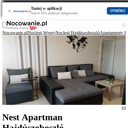
Taniej w aplikacji
×
OTWÓRZ
Nawet 20% zniżki po zalogowaniu
Nocowanie.pl
Noclegi Węgry
Noclegi Hajdúszoboszló
Apartamenty H
10
Nest Apartman
Hajdúszoboszló