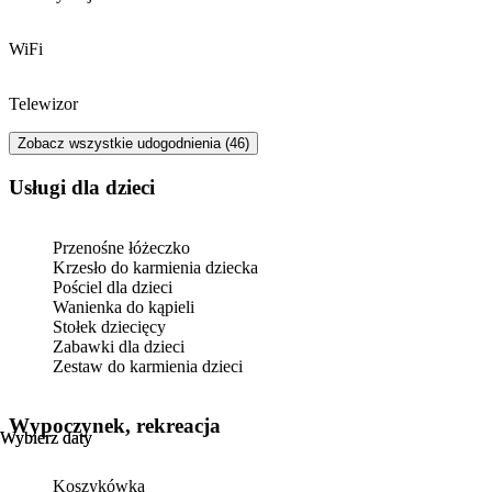
WiFi
Telewizor
Zobacz wszystkie udogodnienia (46)
usługi dla dzieci
Przenośne łóżeczko
Krzesło do karmienia dziecka
Pościel dla dzieci
Wanienka do kąpieli
Stołek dziecięcy
Zabawki dla dzieci
Zestaw do karmienia dzieci
Wypoczynek, rekreacja
Wybierz daty
Wybierz daty
Koszykówka