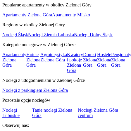
Popularne apartamenty w okolicy Zielonej Góry
Apartamenty Zielona Góra
Apartamenty Milsko
Regiony w okolicy Zielonej Góry
Noclegi Śląsk
Noclegi Ziemia Lubuska
Noclegi Dolny Śląsk
Kategorie noclegowe w Zielonej Górze
Apartamenty
Hotele
Agroturystyka
Kwatery
Domki
Hostele
Pensjonat
Zielona
Zielona
Zielona Góra
i pokoje
Zielona
Zielona
Zielona
Góra
Góra
Zielona
Góra
Góra
Góra
Góra
Noclegi z udogodnieniami w Zielonej Górze
Noclegi z parkingiem Zielona Góra
Pozostałe opcje noclegów
Noclegi
Tanie noclegi Zielona
Noclegi Zielona Góra
Lubuskie
Góra
centrum
Obserwuj nas: