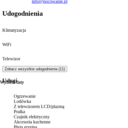
info@nocowanie.pl
formie przelewu bankowego.
Udogodnienia
Klimatyzacja
WiFi
Telewizor
Zobacz wszystkie udogodnienia (11)
Usługi
Wybierz daty
Wybierz daty
Ogrzewanie
Lodówka
Z telewizorem LCD/plazmą
Pralka
Czajnik elektryczny
Akcesoria kuchenne
Płyta grzejna