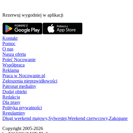
Rezerwuj wygodniej w aplikacji
Kontakt
Pomoc
O nas
Nasza oferta
Poleć Nocowanie
Współpraca
Reklama
Praca w Nocowanie.pl
Zgłoszenia nieprawidłowości
Patronat medialny
Dodaj obiekt
Redakcja
Dla prasy
Polityka prywatności
Regulaminy
Długi weekend majowy
,
Sylwester
,
Weekend czerwcowy
,
Zakopane
Copyright 2005-
2026