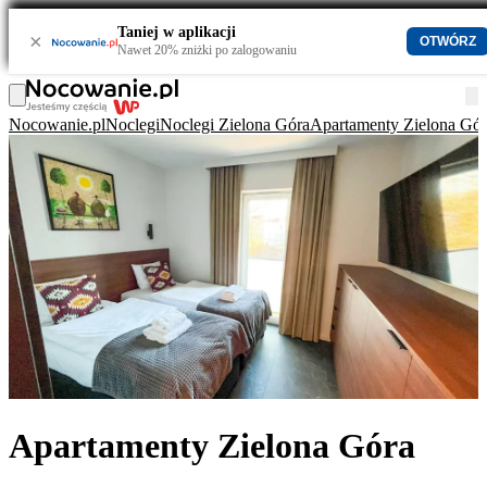
Taniej w aplikacji
×
OTWÓRZ
Nawet 20% zniżki po zalogowaniu
Nocowanie.pl
Noclegi
Noclegi Zielona Góra
Apartamenty Zielona Gór
Apartamenty Zielona Góra