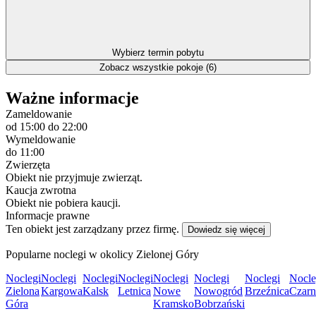
Wybierz termin pobytu
Zobacz wszystkie pokoje (6)
Ważne informacje
Zameldowanie
od 15:00
do 22:00
Wymeldowanie
do 11:00
Zwierzęta
Obiekt nie przyjmuje zwierząt.
Kaucja zwrotna
Obiekt nie pobiera kaucji.
Informacje prawne
Ten obiekt jest zarządzany przez firmę.
Dowiedz się więcej
Popularne noclegi w okolicy Zielonej Góry
Noclegi
Noclegi
Noclegi
Noclegi
Noclegi
Noclegi
Noclegi
Nocle
Zielona
Kargowa
Kalsk
Letnica
Nowe
Nowogród
Brzeźnica
Czarn
Góra
Kramsko
Bobrzański