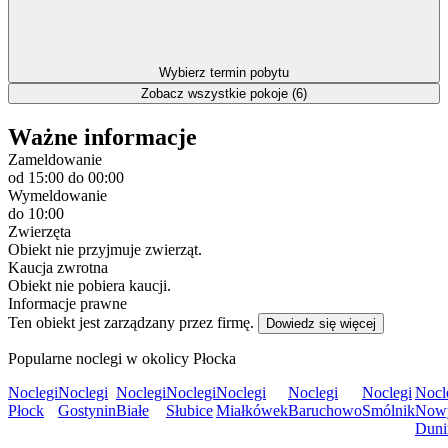
Wybierz termin pobytu
Zobacz wszystkie pokoje (6)
Ważne informacje
Zameldowanie
od 15:00
do 00:00
Wymeldowanie
do 10:00
Zwierzęta
Obiekt nie przyjmuje zwierząt.
Kaucja zwrotna
Obiekt nie pobiera kaucji.
Informacje prawne
Ten obiekt jest zarządzany przez firmę.
Dowiedz się więcej
Popularne noclegi w okolicy Płocka
Noclegi
Noclegi
Noclegi
Noclegi
Noclegi
Noclegi
Noclegi
Nocl
Płock
Gostynin
Białe
Słubice
Miałkówek
Baruchowo
Smólnik
Now
Dun