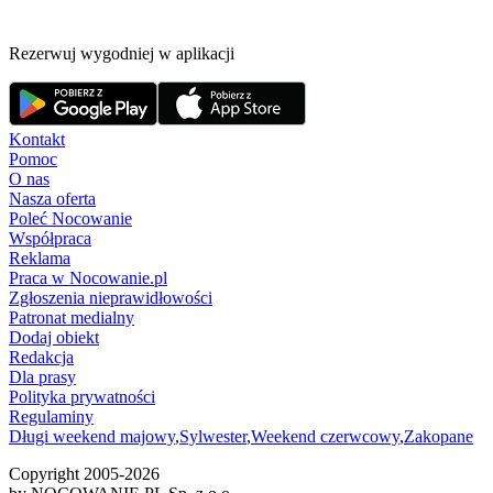
Rezerwuj wygodniej w aplikacji
Kontakt
Pomoc
O nas
Nasza oferta
Poleć Nocowanie
Współpraca
Reklama
Praca w Nocowanie.pl
Zgłoszenia nieprawidłowości
Patronat medialny
Dodaj obiekt
Redakcja
Dla prasy
Polityka prywatności
Regulaminy
Długi weekend majowy
,
Sylwester
,
Weekend czerwcowy
,
Zakopane
Copyright 2005-
2026