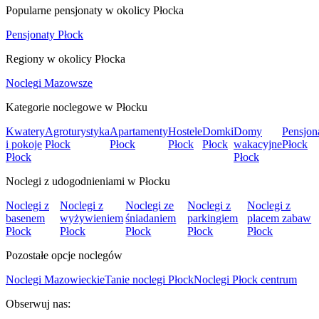
Popularne pensjonaty w okolicy Płocka
Pensjonaty Płock
Regiony w okolicy Płocka
Noclegi Mazowsze
Kategorie noclegowe w Płocku
Kwatery
Agroturystyka
Apartamenty
Hostele
Domki
Domy
Pensjon
i pokoje
Płock
Płock
Płock
Płock
wakacyjne
Płock
Płock
Płock
Noclegi z udogodnieniami w Płocku
Noclegi z
Noclegi z
Noclegi ze
Noclegi z
Noclegi z
basenem
wyżywieniem
śniadaniem
parkingiem
placem zabaw
Płock
Płock
Płock
Płock
Płock
Pozostałe opcje noclegów
Noclegi Mazowieckie
Tanie noclegi Płock
Noclegi Płock centrum
Obserwuj nas: