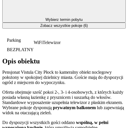
Wybierz termin pobytu
Zobacz wszystkie pokoje (6)
Parking
WiFi
Telewizor
BEZPŁATNY
Opis obiektu
Pensjonat Vistula City Płock to kameralny obiekt noclegowy
położony w spokojnej dzielnicy miasta. Goście mają do dyspozycji
ogród z miejscem do wypoczynku.
Oferta obejmuje sześć pokoi 2-, 3- i 4-osobowych, z których każdy
posiada własną łazienkę z prysznicem i suszarką do włosów.
Standardowe wyposażenie uzupełnia telewizor z płaskim ekranem.
Wybrane pokoje dysponują
prywatnym balkonem
lub zapewniają
widok na otaczającą zieleń.
Do dyspozycji wszystkich gości oddano
wspólną, w pełni
wyposażoną kuchnię
, która umożliwia samodzielne