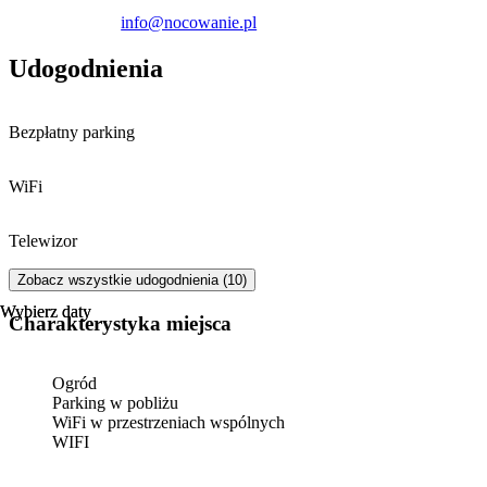
info@nocowanie.pl
Udogodnienia
Bezpłatny parking
WiFi
Telewizor
Zobacz wszystkie udogodnienia (10)
Wybierz daty
Wybierz daty
Charakterystyka miejsca
Ogród
Parking w pobliżu
WiFi w przestrzeniach wspólnych
WIFI