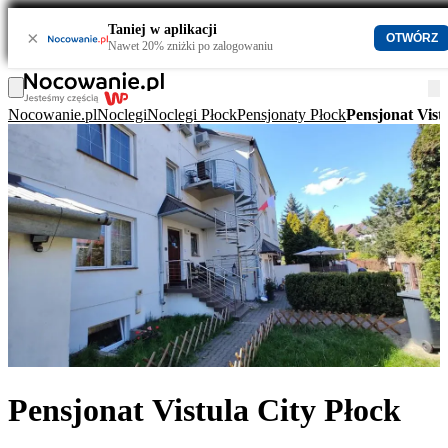
Taniej w aplikacji
×
OTWÓRZ
Nawet 20% zniżki po zalogowaniu
Nocowanie.pl
Noclegi
Noclegi Płock
Pensjonaty Płock
Pensjonat Vist
Pensjonat Vistula City Płock