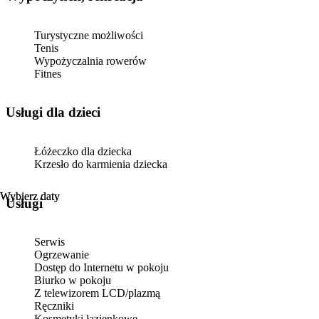
Turystyczne możliwości
Tenis
Wypożyczalnia rowerów
Fitnes
usługi dla dzieci
Łóżeczko dla dziecka
Krzesło do karmienia dziecka
Wybierz daty
Wybierz daty
Usługi
Serwis
Ogrzewanie
Dostęp do Internetu w pokoju
Biurko w pokoju
Z telewizorem LCD/plazmą
Ręczniki
Kosmetyki łazienkowe