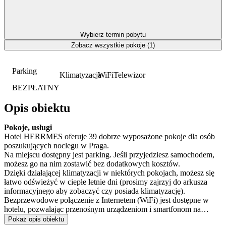
Wybierz termin pobytu
Zobacz wszystkie pokoje (1)
Parking
Klimatyzacja
WiFi
Telewizor
BEZPŁATNY
Opis obiektu
Pokoje, usługi
Hotel HERRMES oferuje 39 dobrze wyposażone pokoje dla osób
poszukujących noclegu w Praga.
Na miejscu dostępny jest parking. Jeśli przyjedziesz samochodem,
możesz go na nim zostawić bez dodatkowych kosztów.
Dzięki działającej klimatyzacji w niektórych pokojach, możesz się
łatwo odświeżyć w ciepłe letnie dni (prosimy zajrzyj do arkusza
informacyjnego aby zobaczyć czy posiada klimatyzację).
Bezprzewodowe połączenie z Internetem (WiFi) jest dostępne w
hotelu, pozwalając przenośnym urządzeniom i smartfonom na
pozostanie online.
Pokaż opis obiektu