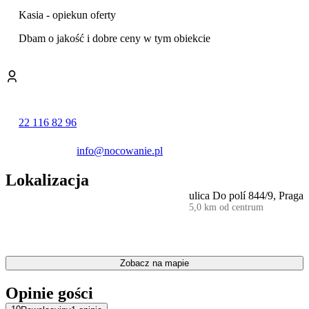
Dokładny zakres usług oferowanych przez Hotel HERRMES
(również tych za dodatkową opłatę) i dokładne wyposażenie pokoju
Kasia - opiekun oferty
są dostępne w informatorze poniżej i w informatorze konkretnego
Dbam o jakość i dobre ceny w tym obiekcie
pokoju.
Wyżywienie
Oczekujące na Ciebie bogate i smaczne śniadanie w hotelu jest
wliczone w cenie rezerwacji.
Płatność
22 116 82 96
Hotel oferuje Ci następujące formy płatności: gotówka i karta.
Przyjazd, godziny otwarcia
info@nocowanie.pl
Najwcześniejsza pora zameldowania to 14:00, najpóźniejszy czas
wymeldowania to 11:00.
Lokalizacja
Personel potrafi mówić po angielsku i czesku.
ulica Do polí 844/9, Praga
5,0 km od centrum
Zobacz na mapie
Opinie gości