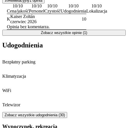
10
Rewelacyjny
1
opinia
10
/10
10
/10
10
/10
10
/10
10
/10
Cena/jakość
Personel
Czystość
Udogodnienia
Lokalizacja
Kaiser Zoltán
K
10
czerwiec 2026
Opinia bez komentarza.
Zobacz wszystkie opinie (1)
Udogodnienia
Bezpłatny parking
Klimatyzacja
WiFi
Telewizor
Zobacz wszystkie udogodnienia (30)
Wypoczynek, rekreacja