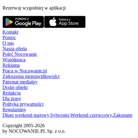
Rezerwuj wygodniej w aplikacji
Kontakt
Pomoc
O nas
Nasza oferta
Poleć Nocowanie
Współpraca
Reklama
Praca w Nocowanie.pl
Zgłoszenia nieprawidłowości
Patronat medialny
Dodaj obiekt
Redakcja
Dla prasy
Polityka prywatności
Regulaminy
Długi weekend majowy
,
Sylwester
,
Weekend czerwcowy
,
Zakopane
Copyright 2005-
2026
by NOCOWANIE.PL Sp. z o.o.