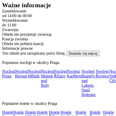
Ważne informacje
Zameldowanie
od 14:00
do 00:00
Wymeldowanie
do 11:00
Zwierzęta
Obiekt nie przyjmuje zwierząt.
Kaucja zwrotna
Obiekt nie pobiera kaucji.
Informacje prawne
Ten obiekt jest zarządzany przez firmę.
Dowiedz się więcej
Popularne noclegi w okolicy Praga
Noclegi
Noclegi
Noclegi
Noclegi
Noclegi
Noclegi
Noclegi
Noclegi
Noc
Praga
Beroun
Mělník
Mnisek
Říčany
Karlštejn
Brandýs
Řevnice
Vel
pod
nad
Číč
Brdy
Labem-
Stará
Boleslav
Popularne hotele w okolicy Praga
Hotele
Hotele
Hotele
Hotele
Hotele
Hotele
Hotele
Hotele
Hotele