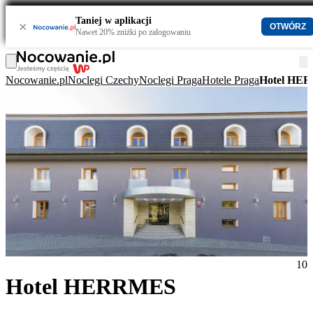
Taniej w aplikacji
×
OTWÓRZ
Nawet 20% zniżki po zalogowaniu
Nocowanie.pl
Noclegi Czechy
Noclegi Praga
Hotele Praga
Hotel HE
10
Hotel HERRMES