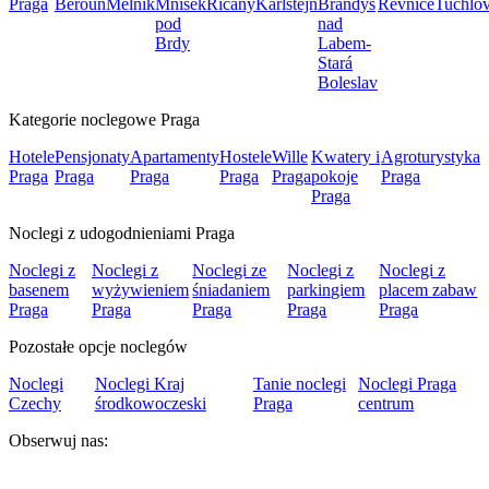
Praga
Beroun
Mělník
Mnisek
Říčany
Karlštejn
Brandýs
Řevnice
Tuchlov
pod
nad
Brdy
Labem-
Stará
Boleslav
Kategorie noclegowe Praga
Hotele
Pensjonaty
Apartamenty
Hostele
Wille
Kwatery i
Agroturystyka
Praga
Praga
Praga
Praga
Praga
pokoje
Praga
Praga
Noclegi z udogodnieniami Praga
Noclegi z
Noclegi z
Noclegi ze
Noclegi z
Noclegi z
basenem
wyżywieniem
śniadaniem
parkingiem
placem zabaw
Praga
Praga
Praga
Praga
Praga
Pozostałe opcje noclegów
Noclegi
Noclegi Kraj
Tanie noclegi
Noclegi Praga
Czechy
środkowoczeski
Praga
centrum
Obserwuj nas: