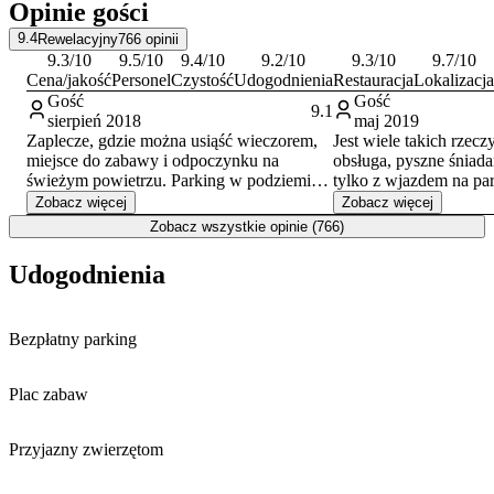
Opinie gości
oraz profesjonalizm personelu.
9.4
Rewelacyjny
766
opinii
9.3
/10
9.5
/10
9.4
/10
9.2
/10
9.3
/10
9.7
/10
Cena/jakość
Personel
Czystość
Udogodnienia
Restauracja
Lokalizacja
Gość
Gość
9.1
sierpień 2018
maj 2019
Zaplecze, gdzie można usiąść wieczorem,
Jest wiele takich rzeczy
miejsce do zabawy i odpoczynku na
obsługa, pyszne śniada
świeżym powietrzu. Parking w podziemiu.
tylko z wjazdem na pa
Niestety ciągle, byliśmy już piąty lub szósty
komfortowo. Napewno
Zobacz więcej
Zobacz więcej
raz, brak dobrej kawy. Pokoje przy tych
polecać
Zobacz wszystkie opinie (766)
upałach, szczególnie na poddaszu proszą
się o klimatyzację!
Udogodnienia
Bezpłatny parking
Plac zabaw
Przyjazny zwierzętom