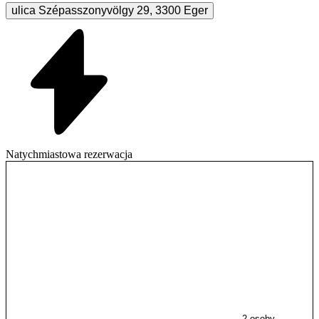
ulica Szépasszonyvölgy
29
,
3300
Eger
Natychmiastowa rezerwacja
2 osoby