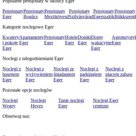
Popularne pensjonaty w okolicy Eger
Pensjonaty
Pensjonaty
Pensjonaty
Pensjonaty
Pensjonaty
Pensjonaty
Eger
Bogács
Mezökövesd
Szilvásvárad
Egerszalók
Bükkszentk
Kategorie noclegowe Eger
Kwatery
Apartamenty
Pensjonaty
Hotele
Domki
Domy
Agroturysty
i pokoje
Eger
Eger
Eger
Eger
wakacyjne
Eger
Eger
Eger
Noclegi z udogodnieniami Eger
Noclegi z
Noclegi z
Noclegi ze
Noclegi z
Noclegi z
basenem
wyżywieniem
śniadaniem
parkingiem
placem zabaw
Eger
Eger
Eger
Eger
Eger
Pozostałe opcje noclegów
Noclegi
Noclegi
Tanie noclegi
Noclegi Eger
Węgry
Heves
Eger
centrum
Obserwuj nas: