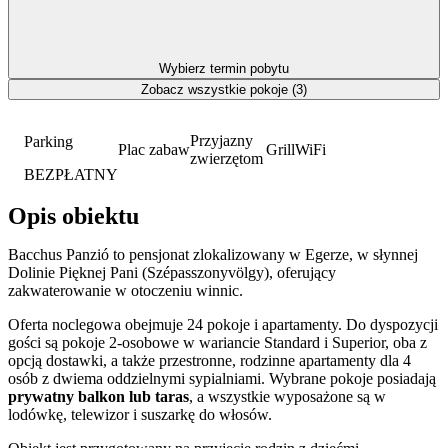
Wybierz termin pobytu
Zobacz wszystkie pokoje (3)
Przyjazny
Parking
Plac zabaw
Grill
WiFi
zwierzętom
BEZPŁATNY
Opis obiektu
Bacchus Panzió to pensjonat zlokalizowany w Egerze, w słynnej
Dolinie Pięknej Pani (Szépasszonyvölgy), oferujący
zakwaterowanie w otoczeniu winnic.
Oferta noclegowa obejmuje 24 pokoje i apartamenty. Do dyspozycji
gości są pokoje 2-osobowe w wariancie Standard i Superior, oba z
opcją dostawki, a także przestronne, rodzinne apartamenty dla 4
osób z dwiema oddzielnymi sypialniami. Wybrane pokoje posiadają
prywatny balkon lub taras
, a wszystkie wyposażone są w
lodówkę, telewizor i suszarkę do włosów.