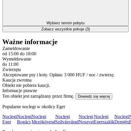
Wybierz termin pobytu
Zobacz wszystkie pokoje (3)
Ważne informacje
Zameldowanie
od 15:00
do 18:00
Wymeldowanie
do 11:00
Zwierzęta
Akceptowane psy i koty. Opłata: 3 000 HUF / noc / zwierzę.
Kaucja zwrotna
Obiekt nie pobiera kaucji.
Informacje prawne
Ten obiekt jest zarządzany przez firmę.
Dowiedz się więcej
Popularne noclegi w okolicy Eger
Noclegi
Noclegi
Noclegi
Noclegi
Noclegi
Noclegi
Noclegi
Eger
Bogács
Mezökövesd
Szilvásvárad
Noszvaj
Egerszalók
Demjén
B