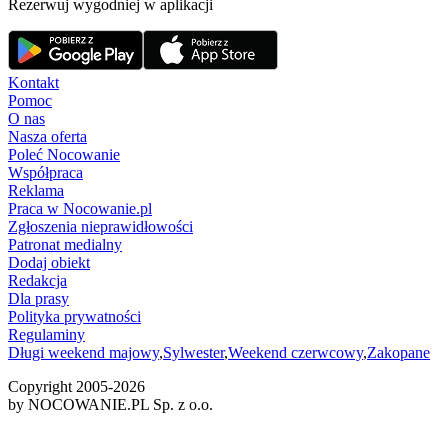
Rezerwuj wygodniej w aplikacji
Kontakt
Pomoc
O nas
Nasza oferta
Poleć Nocowanie
Współpraca
Reklama
Praca w Nocowanie.pl
Zgłoszenia nieprawidłowości
Patronat medialny
Dodaj obiekt
Redakcja
Dla prasy
Polityka prywatności
Regulaminy
Długi weekend majowy
,
Sylwester
,
Weekend czerwcowy
,
Zakopane
Copyright 2005-
2026
by NOCOWANIE.PL Sp. z o.o.