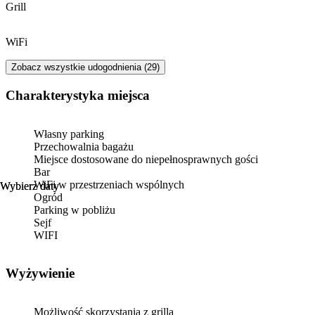
Grill
WiFi
Zobacz wszystkie udogodnienia (29)
Charakterystyka miejsca
Własny parking
Przechowalnia bagażu
Miejsce dostosowane do niepełnosprawnych gości
Bar
WiFi w przestrzeniach wspólnych
Wybierz daty
Wybierz daty
Ogród
Parking w pobliżu
Sejf
WIFI
Wyżywienie
Możliwość skorzystania z grilla