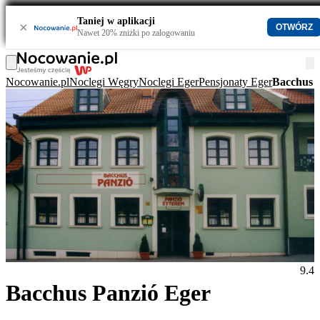
Taniej w aplikacji
×
OTWÓRZ
Nawet 20% zniżki po zalogowaniu
Nocowanie.pl
Noclegi Węgry
Noclegi Eger
Pensjonaty Eger
Bacchus 
9.4
Bacchus Panzió Eger