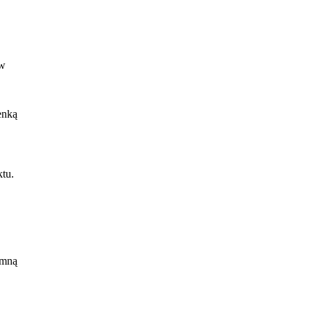
 w
enką
ktu.
 mną