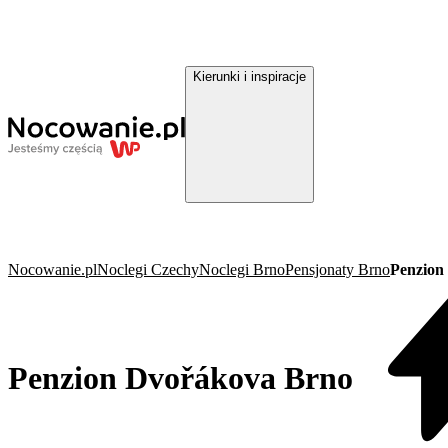
Kierunki i inspiracje
Nocowanie.pl
Noclegi Czechy
Noclegi Brno
Pensjonaty Brno
Penzion
Penzion Dvořákova Brno