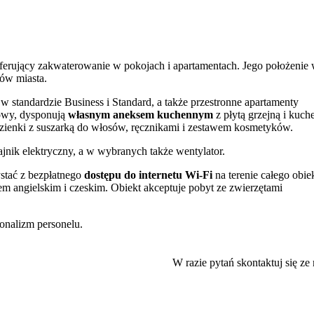
ferujący zakwaterowanie w pokojach i apartamentach. Jego położenie
ów miasta.
 standardzie Business i Standard, a także przestronne apartamenty
bowy, dysponują
własnym aneksem kuchennym
z płytą grzejną i kuch
zienki z suszarką do włosów, ręcznikami i zestawem kosmetyków.
nik elektryczny, a w wybranych także wentylator.
stać z bezpłatnego
dostępu do internetu Wi-Fi
na terenie całego obie
iem angielskim i czeskim. Obiekt akceptuje pobyt ze zwierzętami
onalizm personelu.
tramwajowych i autobusowych oraz dworca kolejowego, co ułatwia
izowana jest słynna
Vila Tugendhat
, wpisana na listę UNESCO. Warto
W razie pytań skontaktuj się ze
tnim skorzystać z oferty kąpieliska Riviera.
ronomiczne i rekreacyjne, w tym liczne restauracje, kawiarnie, bary, a
 kredytową lub przelewem.