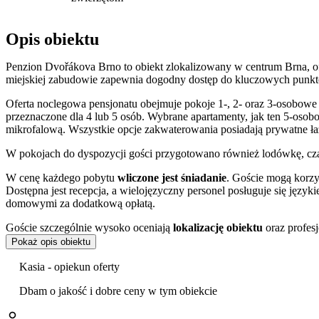
Opis obiektu
Penzion Dvořákova Brno to obiekt zlokalizowany w centrum Brna, o
miejskiej zabudowie zapewnia dogodny dostęp do kluczowych punkt
Oferta noclegowa pensjonatu obejmuje pokoje 1-, 2- oraz 3-osobowe w
przeznaczone dla 4 lub 5 osób. Wybrane apartamenty, jak ten 5-oso
mikrofalową. Wszystkie opcje zakwaterowania posiadają prywatne ła
W pokojach do dyspozycji gości przygotowano również lodówkę, czaj
W cenę każdego pobytu
wliczone jest śniadanie
. Goście mogą korzy
Dostępna jest recepcja, a wielojęzyczny personel posługuje się język
domowymi za dodatkową opłatą.
Goście szczególnie wysoko oceniają
lokalizację obiektu
oraz profesj
Pokaż opis obiektu
Pensjonat znajduje się w dogodnej lokalizacji, blisko przystanków 
poruszanie się po mieście i regionie. W niewielkiej odległości zlokal
Kasia - opiekun oferty
również odwiedzić pobliskie Moravské zemské muzeum, a w sezonie le
Dbam o jakość i dobre ceny w tym obiekcie
W bezpośrednim sąsiedztwie obiektu znajduje się bogate zaplecze gast
także kino i teatr. Płatności za pobyt można dokonać gotówką, kartą