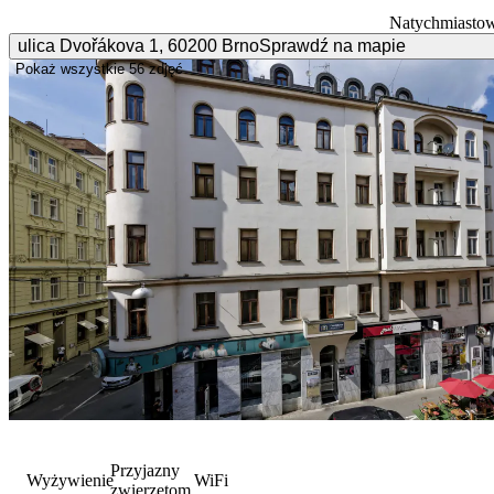
Natychmiastow
ulica Dvořákova
1
,
60200
Brno
Sprawdź na mapie
Pokaż wszystkie
56 zdjęć
Przyjazny
Wyżywienie
WiFi
zwierzętom