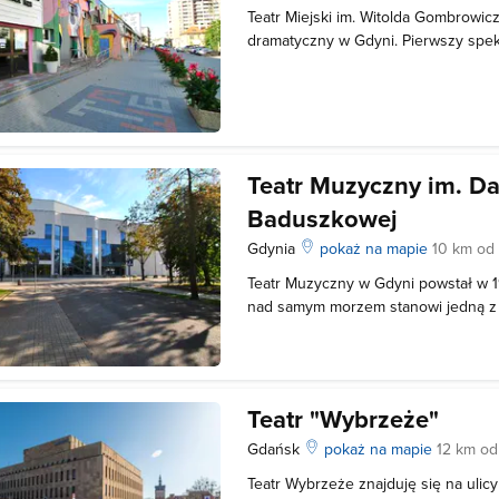
Teatr Miejski im. Witolda Gombrowicz
dramatyczny w Gdyni. Pierwszy spekt
został wystawiony tu w 1959 roku. W 
teatr znalazł się dopiero w 1980 roku
otrzymał imię swego patrona –
Teatr Muzyczny im. D
Baduszkowej
Gdynia
pokaż na mapie
10 km od
Teatr Muzyczny w Gdyni powstał w 1
nad samym morzem stanowi jedną z n
Gdyni. Turyści oraz gdynianie mogą 
spędzić czas, oglądają spektakle, mu
z trzech scen. W gdyńskim Te
Teatr "Wybrzeże"
Gdańsk
pokaż na mapie
12 km od
Teatr Wybrzeże znajduję się na uli