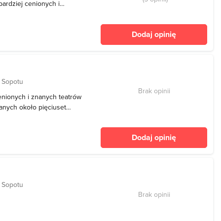
ardziej cenionych i
est tu przedstawianych
ch jest blisko 10 premier.
Dodaj opinię
l
 Sopotu
Brak opinii
enionych i znanych teatrów
ianych około pięciuset
0 premier. Rocznie teatr
 tysięcy widzów. W
Dodaj opinię
r
 Sopotu
Brak opinii