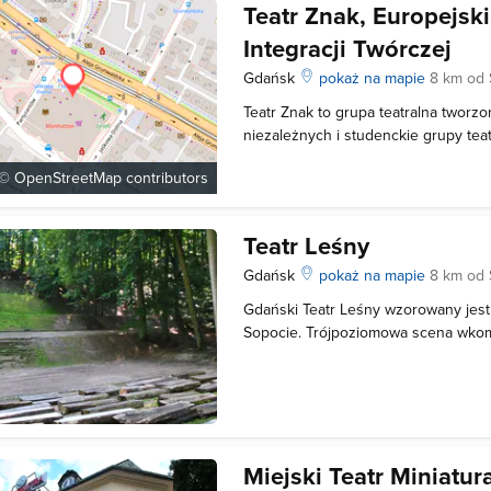
Teatr Znak, Europejsk
Integracji Twórczej
Gdańsk
pokaż na mapie
8 km od
Teatr Znak to grupa teatralna tworz
niezależnych i studenckie grupy teat
mobilizowanie do coraz ambitniejszyc
 ©
OpenStreetMap
contributors
pomoc w prezentowaniu szerokiej w
częścią Sceny Znak: - Teatr Znak - T
Teatr Leśny
Gdańsk
pokaż na mapie
8 km od
Gdański Teatr Leśny wzorowany jes
Sopocie. Trójpoziomowa scena wko
zbocze Wzgórza Wintera, natomiast 
Wzgórza Heweliusza urządzono wid
pomieścić około 2 tysięcy widzów. T
Miejski Teatr Miniatur