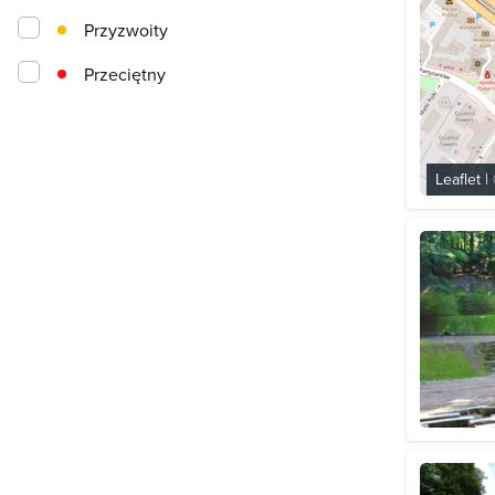
Przyzwoity
Przeciętny
Leaflet
|