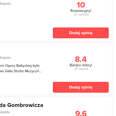
10
 Sopotu
Rewelacyjny!
(3 opinie)
Dodaj opinię
8.4
 Sopotu
Bardzo dobry!
em Opery Bałtyckiej było
(5 opinii)
wo Galla Studio Muzyczno-
stało przy Filharmonii
953 nastąpiło połączenie
Dodaj opinię
olda Gombrowicza
9.6
Sopotu