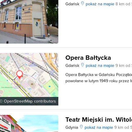
Gdańsk
pokaż na mapie
8 km od
Opera Bałtycka
Gdańsk
pokaż na mapie
9 km od
Opera Bałtycka w Gdańsku Początki
powołane w lutym 1949 roku przez I
Dramatyczne. Jesienią 1949 roku pow
Bałtyckiej Studio Operowe. W roku 1
Studia z Filharmonią Bałtycką w je
 ©
OpenStreetMap
contributors
Teatr Miejski im. Wit
Gdynia
pokaż na mapie
9 km od 