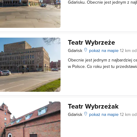
Gdańsku. Obecnie jest jednym z najb
znanych teatrów w Polsce. Co roku j
około pięciuset spektakli, wystawiany
Rocznie teatr jest odwiedzany niema
Teatr Wybrzeże
Gdańsk
pokaż na mapie
12 km od
Obecnie jest jednym z najbardziej c
w Polsce. Co roku jest tu przedstaw
spektakli, wystawianych jest blisko 1
jest odwiedzany niemalże przez 100
budynku Teatru Wybrzeże trawają p
Teatr Wybrzeżak
Gdańsk
pokaż na mapie
12 km od