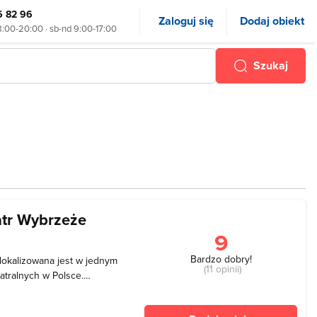
6 82 96
Zaloguj się
Dodaj obiekt
8:00-20:00 · sb-nd 9:00-17:00
Szukaj
atr Wybrzeże
9
Bardzo dobry!
lokalizowana jest w jednym
(11 opinii)
atralnych w Polsce.
etrów sześciennych a
owych. Obiekt