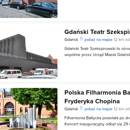
Gdański Teatr Szekspi
Gdańsk
pokaż na mapie
12 km od
Gdański Teatr Szekspirowski to ośro
wspólnie przez Urząd Miasta Gdańs
Województwa Pomorskiego oraz Fun
Gedanense. Celem tej placówki jest 
edukacyjnej oraz artystycznej, kreo
Polska Filharmonia Ba
Fryderyka Chopina
Gdańsk
pokaż na mapie
12 km od
Filharmonia Bałtycka powstała po dr
Koncert inauguracyjny odbył się 29 