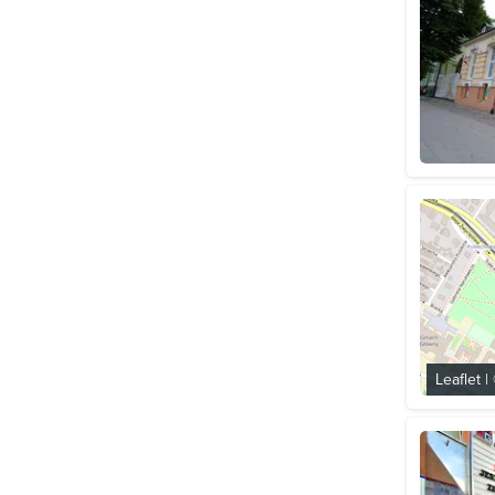
Leaflet
|