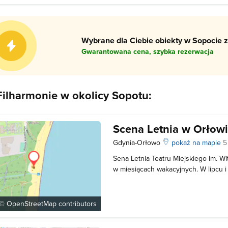
Wybrane dla Ciebie obiekty w Sopocie z
Gwarantowana cena, szybka rezerwacja
 Filharmonie w okolicy Sopotu:
Scena Letnia w Orłow
Gdynia-Orłowo
pokaż na mapie
5
Sena Letnia Teatru Miejskiego im. W
w miesiącach wakacyjnych. W lipcu i
Gdyni Orłowie wystawiane są spektak
to pełnoprawna scena teatralna – z 
garderobami artystów i całym z
 ©
OpenStreetMap
contributors