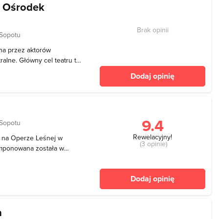
i Ośrodek
Brak opinii
 Sopotu
ona przez aktorów
ralne. Główny cel teatru to
h realizacji i wzajemna
Dodaj opinię
idowni. Zespoły będące
9.4
 Sopotu
Rewelacyjny!
t na Operze Leśnej w
(3 opinie)
mponowana została w
na stokach przeciwległego
ownię, która może
Dodaj opinię
eatr Leśny powstał
a