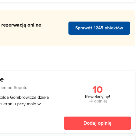
 rezerwacją online
Sprawdź 1245 obiektów
ie
10
 km od Sopotu
Rewelacyjny!
itolda Gombrowicza działa
(4 opinie)
 sierpniu przy molo w
le teatralne na plaży. Jest
dekoracjami, widownią,
Dodaj opinię