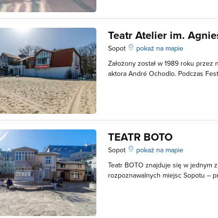
wyposażony jest w zmodernizowaną
Teatr Atelier im. Agnie
Sopot
pokaż na mapie
Założony został w 1989 roku przez n
aktora André Ochodlo. Podczas Fes
Europejskich w Menden był reprezen
związana była Agnieszka Osiecka aż 
śmierci teatr Atelier zaprezentował j
TEATR BOTO
Sopot
pokaż na mapie
Teatr BOTO znajduje się w jednym z 
rozpoznawalnych miejsc Sopotu – p
niedaleko molo. Jest to przestrzeń, k
sztuki wizualne oraz barotekę. Zajm
natomiast miejsce działań artystycz