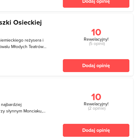
Dodaj opinię
, wyposażoną w klimatyz
szki Osieckiej
10
Rewelacyjny!
iemieckiego reżysera i
(5 opinii)
tiwalu Młodych Teatrów
tantem Polski. Z teatrem
do 1996 roku. Po jej
Dodaj opinię
ej
10
Rewelacyjny!
najbardziej
(2 opinie)
rzy słynnym Monciaku,
tóra łączy teatr, muzykę,
uje ona parter budynku,
Dodaj opinię
nych stano