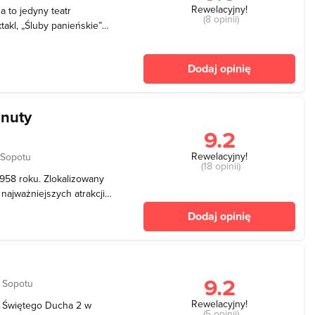
Rewelacyjny!
a to jedyny teatr
(8 opinii)
akl, „Śluby panieńskie”
obecnej stałej siedzibie
, a dwadzieścia lat później
Dodaj opinię
anuty
9.2
Rewelacyjny!
 Sopotu
(18 opinii)
958 roku. Zlokalizowany
ajważniejszych atrakcji
tu ciekawie i wartościowo
Dodaj opinię
sicale i operetki na jednej
9.2
 Sopotu
Rewelacyjny!
cy Świętego Ducha 2 w
(5 opinii)