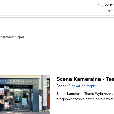
22 11
pn-pt 
ilharmonie Sopot
Scena Kameralna - Te
Sopot
pokaż na mapie
Scena Kameralna Teatru Wybrzeże z
z najnowocześniejszych obiektów te
Kubatura placówki obejmuje 1000 m
scena ruchoma 250 metrów kwadrat