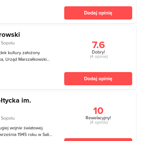
Dodaj opinię
rowski
7.6
 Sopotu
Dobry!
dek kultury założony
(4 opinie)
ka, Urząd Marszałkowski
dację Theatrum
prowadzenie działalności
Dodaj opinię
wanie działań
łtycka im.
10
Rewelacyjny!
 Sopotu
(4 opinie)
ugiej wojnie światowej.
września 1945 roku w Sali