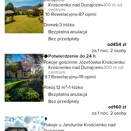
Krościenko nad Dunajcem
100 m od
centrum
10
Rewelacyjny
87 opinii
Domek:
3 łóżka
Bezpłatna anulacja
Bez przedpłaty
od
454 zł
za 1 noc, 2 osoby
Potwierdzenie do 24 h
Pokoje gościnne Józefówka Krościenko
Krościenko nad Dunajcem
300 m od
centrum
9.7
Rewelacyjny
111 opinii
2
Pokój:
12 m
1 łóżko
Bezpłatna anulacja
Bez przedpłaty
od
160 zł
za 1 noc, 2 osoby
Natychmiastowa rezerwacja
Pokoje u Jandurów Krościenko nad
Dunajcem