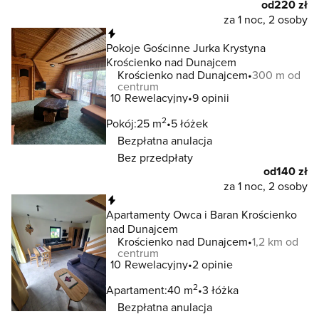
od
220 zł
za 1 noc, 2 osoby
Natychmiastowa rezerwacja
Pokoje Gościnne Jurka Krystyna
Krościenko nad Dunajcem
Krościenko nad Dunajcem
300 m od
centrum
10
Rewelacyjny
9 opinii
2
Pokój:
25 m
5 łóżek
Bezpłatna anulacja
Bez przedpłaty
od
140 zł
za 1 noc, 2 osoby
Natychmiastowa rezerwacja
Apartamenty Owca i Baran Krościenko
nad Dunajcem
Krościenko nad Dunajcem
1,2 km od
centrum
10
Rewelacyjny
2 opinie
2
Apartament:
40 m
3 łóżka
Bezpłatna anulacja