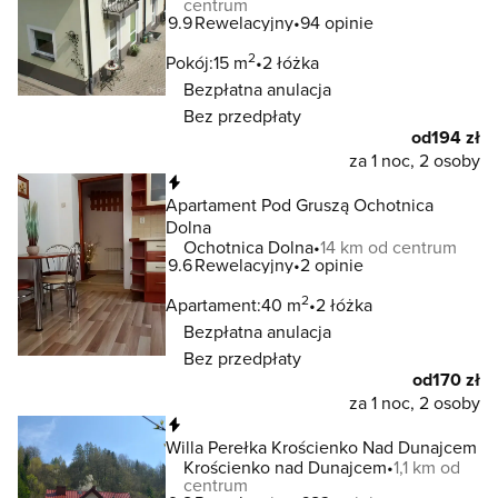
centrum
9.9
Rewelacyjny
94 opinie
2
Pokój:
15 m
2 łóżka
Bezpłatna anulacja
Bez przedpłaty
od
194 zł
za 1 noc, 2 osoby
Natychmiastowa rezerwacja
Apartament Pod Gruszą Ochotnica
Dolna
Ochotnica Dolna
14 km od centrum
9.6
Rewelacyjny
2 opinie
2
Apartament:
40 m
2 łóżka
Bezpłatna anulacja
Bez przedpłaty
od
170 zł
za 1 noc, 2 osoby
Natychmiastowa rezerwacja
Willa Perełka Krościenko Nad Dunajcem
Krościenko nad Dunajcem
1,1 km od
centrum