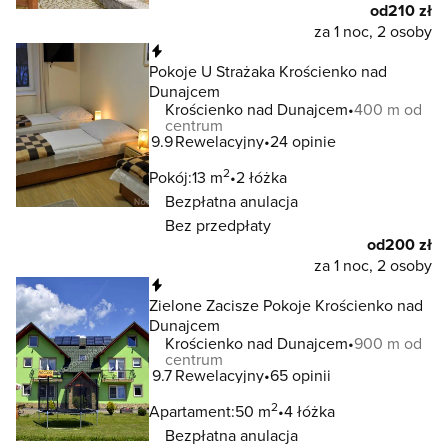
od
210 zł
za 1 noc, 2 osoby
Natychmiastowa rezerwacja
Pokoje U Strażaka Krościenko nad
Dunajcem
Krościenko nad Dunajcem
400 m od
centrum
9.9
Rewelacyjny
24 opinie
2
Pokój:
13 m
2 łóżka
Bezpłatna anulacja
Bez przedpłaty
od
200 zł
za 1 noc, 2 osoby
Natychmiastowa rezerwacja
Zielone Zacisze Pokoje Krościenko nad
Dunajcem
Krościenko nad Dunajcem
900 m od
centrum
9.7
Rewelacyjny
65 opinii
2
Apartament:
50 m
4 łóżka
Bezpłatna anulacja