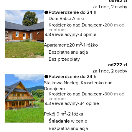
od
162 zł
za 1 noc, 2 osoby
Potwierdzenie do 24 h
Dom Babci Alinki
Krościenko nad Dunajcem
200 m od
centrum
9.8
Rewelacyjny
3 opinie
2
Apartament:
20 m
1 łóżko
Bezpłatna anulacja
Bez przedpłaty
od
222 zł
za 1 noc, 2 osoby
Potwierdzenie do 24 h
Stajkowa Noclegi Krościenko nad
Dunajcem
Krościenko nad Dunajcem
800 m od
centrum
9.3
Rewelacyjny
34 opinie
2
Pokój:
9 m
2 łóżka
Śniadanie
w cenie
Bezpłatna anulacja