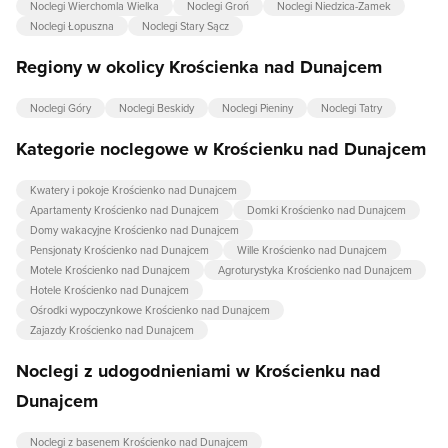
Noclegi Wierchomla Wielka
Noclegi Groń
Noclegi Niedzica-Zamek
Noclegi Łopuszna
Noclegi Stary Sącz
Regiony w okolicy Krościenka nad Dunajcem
Noclegi Góry
Noclegi Beskidy
Noclegi Pieniny
Noclegi Tatry
Kategorie noclegowe w Krościenku nad Dunajcem
Kwatery i pokoje Krościenko nad Dunajcem
Apartamenty Krościenko nad Dunajcem
Domki Krościenko nad Dunajcem
Domy wakacyjne Krościenko nad Dunajcem
Pensjonaty Krościenko nad Dunajcem
Wille Krościenko nad Dunajcem
Motele Krościenko nad Dunajcem
Agroturystyka Krościenko nad Dunajcem
Hotele Krościenko nad Dunajcem
Ośrodki wypoczynkowe Krościenko nad Dunajcem
Zajazdy Krościenko nad Dunajcem
Noclegi z udogodnieniami w Krościenku nad
Dunajcem
Noclegi z basenem Krościenko nad Dunajcem