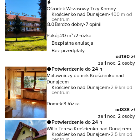
Natychmiastowa rezerwacja
Ośrodek Wczasowy Trzy Korony
Krościenko nad Dunajcem
400 m od
centrum
8.0
Bardzo dobry
7 opinii
2
Pokój:
20 m
2 łóżka
Bezpłatna anulacja
Bez przedpłaty
od
180 zł
za 1 noc, 2 osoby
Potwierdzenie do 24 h
Malowniczy domek Krościenko nad
Dunajcem
Krościenko nad Dunajcem
2,9 km od
centrum
Domek:
3 łóżka
od
338 zł
za 1 noc, 2 osoby
Potwierdzenie do 24 h
Willa Teresa Krościenko nad Dunajcem
Krościenko nad Dunajcem
2,5 km od
centrum