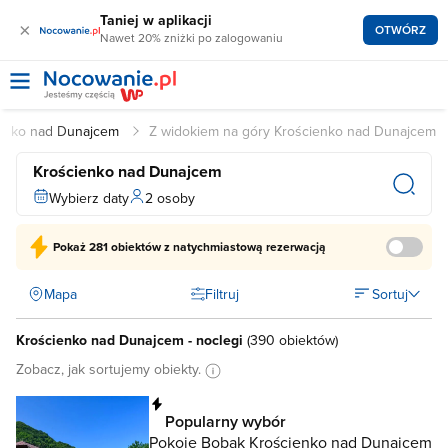
Taniej w aplikacji
×
OTWÓRZ
Nawet 20% zniżki po zalogowaniu
ienko nad Dunajcem
Z widokiem na góry Krościenko nad Dunajcem
Krościenko nad Dunajcem
Wybierz daty
2 osoby
Pokaż
281 obiektów
z natychmiastową rezerwacją
Mapa
Filtruj
Sortuj
Krościenko nad Dunajcem - noclegi
(
390 obiektów
)
Zobacz, jak sortujemy obiekty.
Natychmiastowa rezerwacja
Popularny wybór
Pokoje Bobak Krościenko nad Dunajcem