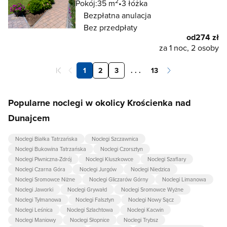
2
Pokój:
35 m
3 łóżka
Bezpłatna anulacja
Bez przedpłaty
od
274 zł
za 1 noc, 2 osoby
1
2
3
. . .
13
Popularne noclegi w okolicy Krościenka nad
Dunajcem
Noclegi Białka Tatrzańska
Noclegi Szczawnica
Noclegi Bukowina Tatrzańska
Noclegi Czorsztyn
Noclegi Piwniczna-Zdrój
Noclegi Kluszkowce
Noclegi Szaflary
Noclegi Czarna Góra
Noclegi Jurgów
Noclegi Niedzica
Noclegi Sromowce Niżne
Noclegi Gliczarów Górny
Noclegi Limanowa
Noclegi Jaworki
Noclegi Grywałd
Noclegi Sromowce Wyżne
Noclegi Tylmanowa
Noclegi Falsztyn
Noclegi Nowy Sącz
Noclegi Leśnica
Noclegi Szlachtowa
Noclegi Kacwin
Noclegi Maniowy
Noclegi Słopnice
Noclegi Trybsz