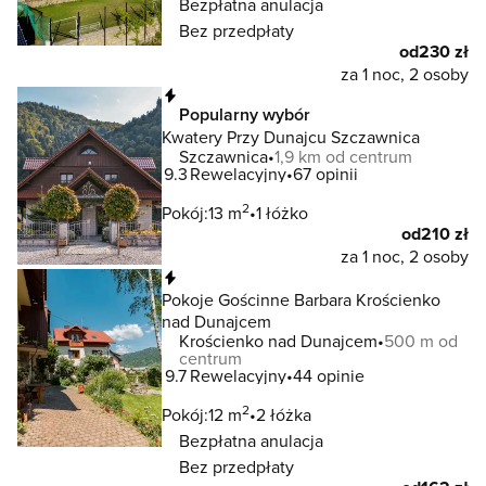
Bezpłatna anulacja
Bez przedpłaty
od
230 zł
za 1 noc, 2 osoby
Natychmiastowa rezerwacja
Popularny wybór
Kwatery Przy Dunajcu Szczawnica
Szczawnica
1,9 km od centrum
9.3
Rewelacyjny
67 opinii
2
Pokój:
13 m
1 łóżko
od
210 zł
za 1 noc, 2 osoby
Natychmiastowa rezerwacja
Pokoje Gościnne Barbara Krościenko
nad Dunajcem
Krościenko nad Dunajcem
500 m od
centrum
9.7
Rewelacyjny
44 opinie
2
Pokój:
12 m
2 łóżka
Bezpłatna anulacja
Bez przedpłaty