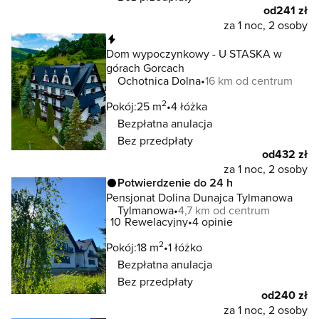
od
241 zł
za 1 noc, 2 osoby
Natychmiastowa rezerwacja
Dom wypoczynkowy - U STASKA w
górach Gorcach
Ochotnica Dolna
16 km od centrum
2
Pokój:
25 m
4 łóżka
Bezpłatna anulacja
Bez przedpłaty
od
432 zł
za 1 noc, 2 osoby
Potwierdzenie do 24 h
Pensjonat Dolina Dunajca Tylmanowa
Tylmanowa
4,7 km od centrum
10
Rewelacyjny
4 opinie
2
Pokój:
18 m
1 łóżko
Bezpłatna anulacja
Bez przedpłaty
od
240 zł
za 1 noc, 2 osoby