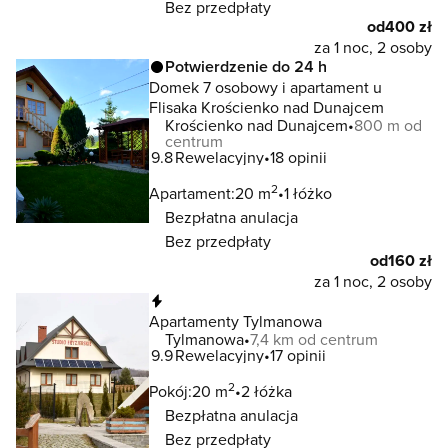
Bez przedpłaty
od
400 zł
za 1 noc, 2 osoby
Potwierdzenie do 24 h
Domek 7 osobowy i apartament u
Flisaka Krościenko nad Dunajcem
Krościenko nad Dunajcem
800 m od
centrum
9.8
Rewelacyjny
18 opinii
2
Apartament:
20 m
1 łóżko
Bezpłatna anulacja
Bez przedpłaty
od
160 zł
za 1 noc, 2 osoby
Natychmiastowa rezerwacja
Apartamenty Tylmanowa
Tylmanowa
7,4 km od centrum
9.9
Rewelacyjny
17 opinii
2
Pokój:
20 m
2 łóżka
Bezpłatna anulacja
Bez przedpłaty