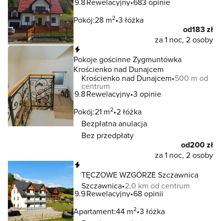
9.8
Rewelacyjny
683 opinie
2
Pokój:
28 m
3 łóżka
od
183 zł
za 1 noc, 2 osoby
Natychmiastowa rezerwacja
Pokoje gościnne Zygmuntówka
Krościenko nad Dunajcem
Krościenko nad Dunajcem
500 m od
centrum
9.8
Rewelacyjny
3 opinie
2
Pokój:
21 m
2 łóżka
Bezpłatna anulacja
Bez przedpłaty
od
200 zł
za 1 noc, 2 osoby
Natychmiastowa rezerwacja
TĘCZOWE WZGÓRZE Szczawnica
Szczawnica
2,0 km od centrum
9.9
Rewelacyjny
68 opinii
2
Apartament:
44 m
3 łóżka