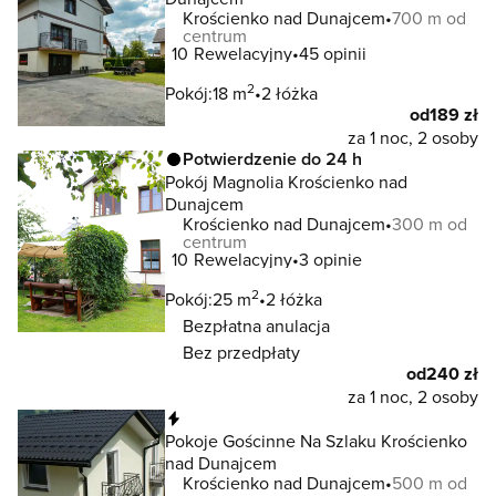
Krościenko nad Dunajcem
700 m od
centrum
10
Rewelacyjny
45 opinii
2
Pokój:
18 m
2 łóżka
od
189 zł
za 1 noc, 2 osoby
Potwierdzenie do 24 h
Pokój Magnolia Krościenko nad
Dunajcem
Krościenko nad Dunajcem
300 m od
centrum
10
Rewelacyjny
3 opinie
2
Pokój:
25 m
2 łóżka
Bezpłatna anulacja
Bez przedpłaty
od
240 zł
za 1 noc, 2 osoby
Natychmiastowa rezerwacja
Pokoje Gościnne Na Szlaku Krościenko
nad Dunajcem
Krościenko nad Dunajcem
500 m od