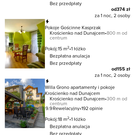
Bez przedpłaty
od
374 zł
za 1 noc, 2 osoby
Natychmiastowa rezerwacja
Pokoje Gościnne Kasprzak
Krościenko nad Dunajcem
800 m od
centrum
2
Pokój:
15 m
1 łóżko
Bezpłatna anulacja
Bez przedpłaty
od
155 zł
za 1 noc, 2 osoby
Natychmiastowa rezerwacja
Willa Grono apartamenty i pokoje
Krościenko nad Dunajcem
Krościenko nad Dunajcem
300 m od
centrum
9.9
Rewelacyjny
192 opinie
2
Pokój:
18 m
1 łóżko
Bezpłatna anulacja
Bez przedpłaty