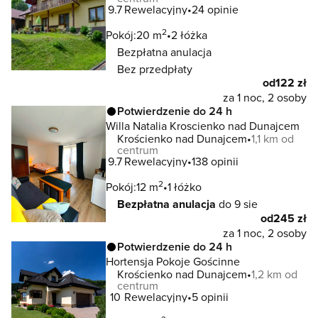
9.7
Rewelacyjny
24 opinie
2
Pokój:
20 m
2 łóżka
Bezpłatna anulacja
Bez przedpłaty
od
122 zł
za 1 noc, 2 osoby
Potwierdzenie do 24 h
Willa Natalia Kroscienko nad Dunajcem
Krościenko nad Dunajcem
1,1 km od
centrum
9.7
Rewelacyjny
138 opinii
2
Pokój:
12 m
1 łóżko
Bezpłatna anulacja
do 9 sie
od
245 zł
za 1 noc, 2 osoby
Potwierdzenie do 24 h
Hortensja Pokoje Gościnne
Krościenko nad Dunajcem
1,2 km od
centrum
10
Rewelacyjny
5 opinii