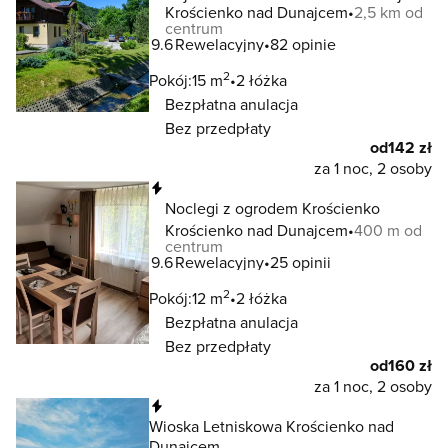
Krościenko nad Dunajcem
2,5 km od
centrum
9.6
Rewelacyjny
82 opinie
2
Pokój:
15 m
2 łóżka
Bezpłatna anulacja
Bez przedpłaty
od
142 zł
za 1 noc, 2 osoby
Natychmiastowa rezerwacja
Noclegi z ogrodem Krościenko
Krościenko nad Dunajcem
400 m od
centrum
9.6
Rewelacyjny
25 opinii
2
Pokój:
12 m
2 łóżka
Bezpłatna anulacja
Bez przedpłaty
od
160 zł
za 1 noc, 2 osoby
Natychmiastowa rezerwacja
Wioska Letniskowa Krościenko nad
Dunajcem