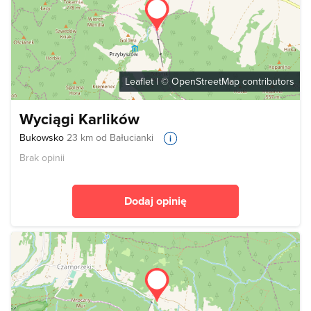
Leaflet
| ©
OpenStreetMap
contributors
Wyciągi Karlików
Bukowsko
23 km od Bałucianki
Brak opinii
Dodaj opinię