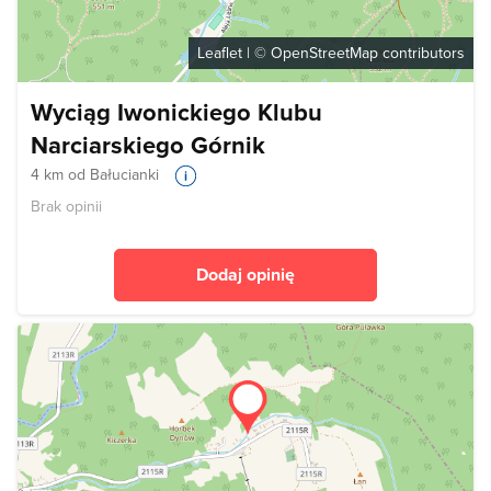
Leaflet
| ©
OpenStreetMap
contributors
Wyciąg Iwonickiego Klubu
Narciarskiego Górnik
4 km od Bałucianki
Brak opinii
Dodaj opinię