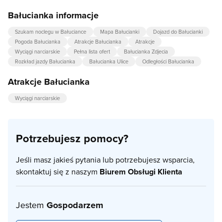
Bałucianka informacje
Szukam noclegu w Bałuciance
Mapa Bałucianki
Dojazd do Bałucianki
Pogoda Bałucianka
Atrakcje Bałucianka
Atrakcje
Wyciągi narciarskie
Pełna lista ofert
Bałucianka Zdjecia
Rozkład jazdy Bałucianka
Bałucianka Ulice
Odległości Bałucianka
Atrakcje Bałucianka
Wyciągi narciarskie
Potrzebujesz pomocy?
Jeśli masz jakieś pytania lub potrzebujesz wsparcia,
skontaktuj się z naszym
Biurem Obsługi Klienta
Jestem
Gospodarzem