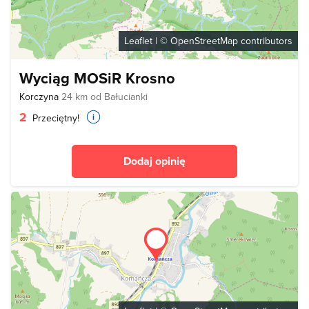
Leaflet
| ©
OpenStreetMap
contributors
Wyciąg MOSiR Krosno
Korczyna
24 km od Bałucianki
2
Przeciętny!
Dodaj opinię