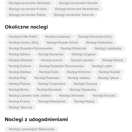
Wyciągi narciarskie Olchowiec
Wyciągi narciarskie Haczów
Wyciągi narciarskie Krosno
Wyciągi narciarskie Nowotaniec
Wyciągi narciarskie Polany
Wyciągi narciarskie Tokarnia
Okoliczne noclegi
Noclegi Królik Polski
Noclegi Lubatowa
Noclegi Rymanów-Zdrój
Noclegi Iwonicz Zdrój
Noclegi Posada Górna
Noclegi Klimkówka
Noclegi Zawadka Rymanowska
Noclegi Wisłoczek
Noclegi Lubatówka
Noclegi Szklary
Noclegi Rymanów
Noclegi Cergowa
Noclegi Głębokie
Noclegi Iwonicz
Noclegi Lipowica
Noclegi Równe
Noclegi Daliowa
Noclegi Rudawka Rymanowska
Noclegi Ladzin
Noclegi Zboiska
Noclegi Dukla
Noclegi Wietrzno
Noclegi Nadole
Noclegi Rogi
Noclegi Pastwiska
Noclegi Jaśliska
Noclegi Tylawa
Noclegi Puławy
Noclegi Targowiska
Noclegi Chyrowa
Noclegi Besko
Noclegi Barwinek
Noclegi Głowienka
Noclegi Lipowiec koło Jaśliska
Noclegi Olchowiec
Noclegi Haczów
Noclegi Krosno
Noclegi Nowotaniec
Noclegi Polany
Noclegi Tokarnia
Noclegi z udogodnieniami
Noclegi z parkingiem Bałucianka