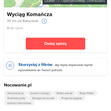
Leaflet
| ©
OpenStreetMap
contributors
Wyciąg Komańcza
30 km od Bałucianki
Brak opinii
Dodaj opinię
Skorzystaj z filtrów
, aby lepiej dopasować wyniki
wyszukiwania do Twoich potrzeb.
Nocowanie.pl
Nocowanie.pl
Szukam noclegu
Wolne pokoje
Mapa Polski
Rozkłady jazdy
Wyciągi narciarskie
Prognoza pogody
Kamery internetowe