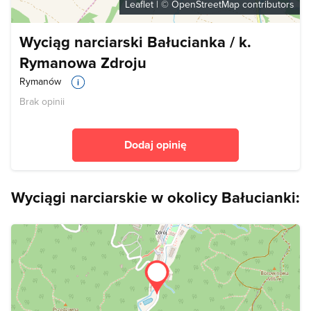
Leaflet
| ©
OpenStreetMap
contributors
Wyciąg narciarski Bałucianka / k.
Rymanowa Zdroju
Rymanów
Brak opinii
Dodaj opinię
Wyciągi narciarskie w okolicy Bałucianki: