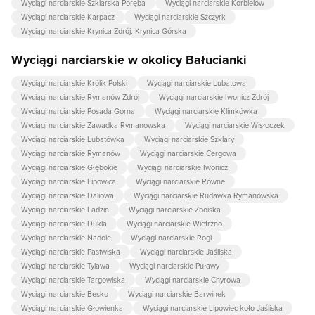
Wyciągi narciarskie Szklarska Poręba
Wyciągi narciarskie Korbielów
Wyciągi narciarskie Karpacz
Wyciągi narciarskie Szczyrk
Wyciągi narciarskie Krynica-Zdrój, Krynica Górska
Wyciągi narciarskie w okolicy Bałucianki
Wyciągi narciarskie Królik Polski
Wyciągi narciarskie Lubatowa
Wyciągi narciarskie Rymanów-Zdrój
Wyciągi narciarskie Iwonicz Zdrój
Wyciągi narciarskie Posada Górna
Wyciągi narciarskie Klimkówka
Wyciągi narciarskie Zawadka Rymanowska
Wyciągi narciarskie Wisłoczek
Wyciągi narciarskie Lubatówka
Wyciągi narciarskie Szklary
Wyciągi narciarskie Rymanów
Wyciągi narciarskie Cergowa
Wyciągi narciarskie Głębokie
Wyciągi narciarskie Iwonicz
Wyciągi narciarskie Lipowica
Wyciągi narciarskie Równe
Wyciągi narciarskie Daliowa
Wyciągi narciarskie Rudawka Rymanowska
Wyciągi narciarskie Ladzin
Wyciągi narciarskie Zboiska
Wyciągi narciarskie Dukla
Wyciągi narciarskie Wietrzno
Wyciągi narciarskie Nadole
Wyciągi narciarskie Rogi
Wyciągi narciarskie Pastwiska
Wyciągi narciarskie Jaśliska
Wyciągi narciarskie Tylawa
Wyciągi narciarskie Puławy
Wyciągi narciarskie Targowiska
Wyciągi narciarskie Chyrowa
Wyciągi narciarskie Besko
Wyciągi narciarskie Barwinek
Wyciągi narciarskie Głowienka
Wyciągi narciarskie Lipowiec koło Jaśliska