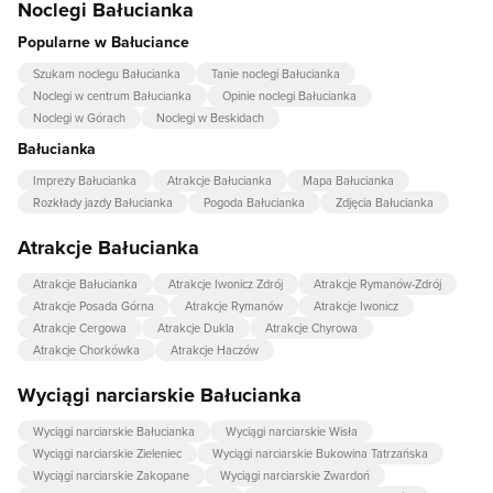
Noclegi Bałucianka
Popularne w Bałuciance
Szukam noclegu Bałucianka
Tanie noclegi Bałucianka
Noclegi w centrum Bałucianka
Opinie noclegi Bałucianka
Noclegi w Górach
Noclegi w Beskidach
Bałucianka
Imprezy Bałucianka
Atrakcje Bałucianka
Mapa Bałucianka
Rozkłady jazdy Bałucianka
Pogoda Bałucianka
Zdjęcia Bałucianka
Atrakcje Bałucianka
Atrakcje Bałucianka
Atrakcje Iwonicz Zdrój
Atrakcje Rymanów-Zdrój
Atrakcje Posada Górna
Atrakcje Rymanów
Atrakcje Iwonicz
Atrakcje Cergowa
Atrakcje Dukla
Atrakcje Chyrowa
Atrakcje Chorkówka
Atrakcje Haczów
Wyciągi narciarskie Bałucianka
Wyciągi narciarskie Bałucianka
Wyciągi narciarskie Wisła
Wyciągi narciarskie Zieleniec
Wyciągi narciarskie Bukowina Tatrzańska
Wyciągi narciarskie Zakopane
Wyciągi narciarskie Zwardoń