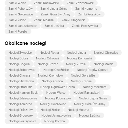
Zamki Walce
Zamki Racławiczki
Zamki Zdzieszowice
Zamki Poborszów
Zamki Ligota Górna
Zamki Komorno
Zamki Golczowice
Zamki Góra Św. Anny
Zamki Prószków
Zamki Źlinice
Zamki Moszna
Zamki Głogówek
Zamki Januszkowice
Zamki Leśnica
Zamki Pokrzywnica
Zamki Poręba
Okoliczne noclegi
Noclegi Żywocice
Noclegi Pietna
Noclegi Ligota
Noclegi Obrowiec
Noclegi Dobra
Noclegi Odrowąż
Noclegi Komorniki
Noclegi Gogolin
Noclegi Brożec
Noclegi Żużela
Noclegi Malnia
Noclegi Ściborowice
Noclegi Gwoździce
Noclegi Rogów Opolski
Noclegi Chorula
Noclegi Kromołów
Noclegi Górażdże
Noclegi Strzeleczki
Noclegi Kórnica
Noclegi Krępna
Noclegi Stradunia
Noclegi Dąbrówka Górna
Noclegi Mechnica
Noclegi Kamień Śląski
Noclegi Walce
Noclegi Racławiczki
Noclegi Zdzieszowice
Noclegi Poborszów
Noclegi Ligota Górna
Noclegi Komorno
Noclegi Golczowice
Noclegi Góra Św. Anny
Noclegi Prószków
Noclegi Źlinice
Noclegi Moszna
Noclegi Głogówek
Noclegi Januszkowice
Noclegi Leśnica
Noclegi Pokrzywnica
Noclegi Poręba