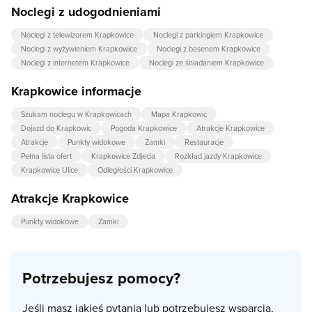
Noclegi z udogodnieniami
Noclegi z telewizorem Krapkowice
Noclegi z parkingiem Krapkowice
Noclegi z wyżywieniem Krapkowice
Noclegi z basenem Krapkowice
Noclegi z internetem Krapkowice
Noclegi ze śniadaniem Krapkowice
Krapkowice informacje
Szukam noclegu w Krapkowicach
Mapa Krapkowic
Dojazd do Krapkowic
Pogoda Krapkowice
Atrakcje Krapkowice
Atrakcje
Punkty widokowe
Zamki
Restauracje
Pełna lista ofert
Krapkowice Zdjecia
Rozkład jazdy Krapkowice
Krapkowice Ulice
Odległości Krapkowice
Atrakcje Krapkowice
Punkty widokowe
Zamki
Potrzebujesz pomocy?
Jeśli masz jakieś pytania lub potrzebujesz wsparcia,