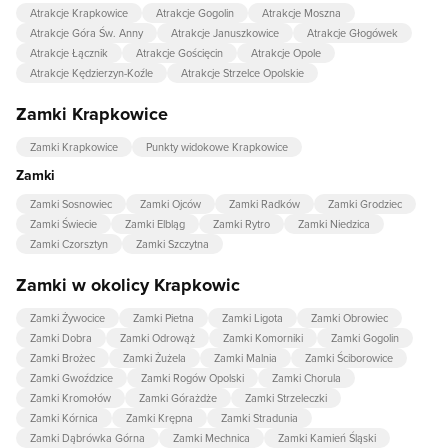
Atrakcje Krapkowice
Atrakcje Gogolin
Atrakcje Moszna
Atrakcje Góra Św. Anny
Atrakcje Januszkowice
Atrakcje Głogówek
Atrakcje Łącznik
Atrakcje Gościęcin
Atrakcje Opole
Atrakcje Kędzierzyn-Koźle
Atrakcje Strzelce Opolskie
Zamki Krapkowice
Zamki Krapkowice
Punkty widokowe Krapkowice
Zamki
Zamki Sosnowiec
Zamki Ojców
Zamki Radków
Zamki Grodziec
Zamki Świecie
Zamki Elbląg
Zamki Rytro
Zamki Niedzica
Zamki Czorsztyn
Zamki Szczytna
Zamki w okolicy Krapkowic
Zamki Żywocice
Zamki Pietna
Zamki Ligota
Zamki Obrowiec
Zamki Dobra
Zamki Odrowąż
Zamki Komorniki
Zamki Gogolin
Zamki Brożec
Zamki Żużela
Zamki Malnia
Zamki Ściborowice
Zamki Gwoździce
Zamki Rogów Opolski
Zamki Chorula
Zamki Kromołów
Zamki Górażdże
Zamki Strzeleczki
Zamki Kórnica
Zamki Krępna
Zamki Stradunia
Zamki Dąbrówka Górna
Zamki Mechnica
Zamki Kamień Śląski