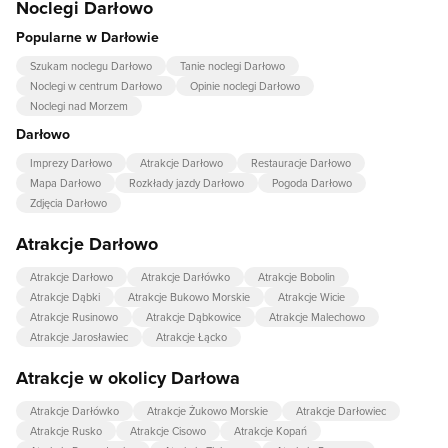
Noclegi Darłowo
Popularne w Darłowie
Szukam noclegu Darłowo
Tanie noclegi Darłowo
Noclegi w centrum Darłowo
Opinie noclegi Darłowo
Noclegi nad Morzem
Darłowo
Imprezy Darłowo
Atrakcje Darłowo
Restauracje Darłowo
Mapa Darłowo
Rozkłady jazdy Darłowo
Pogoda Darłowo
Zdjęcia Darłowo
Atrakcje Darłowo
Atrakcje Darłowo
Atrakcje Darłówko
Atrakcje Bobolin
Atrakcje Dąbki
Atrakcje Bukowo Morskie
Atrakcje Wicie
Atrakcje Rusinowo
Atrakcje Dąbkowice
Atrakcje Malechowo
Atrakcje Jarosławiec
Atrakcje Łącko
Atrakcje w okolicy Darłowa
Atrakcje Darłówko
Atrakcje Żukowo Morskie
Atrakcje Darłowiec
Atrakcje Rusko
Atrakcje Cisowo
Atrakcje Kopań