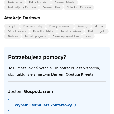
Restauracje
Pełna lista ofert
Darłowo Zdjecia
Rozkład jazdy Darłowo
Darłowo Ulice
Odległości Darłowo
Atrakcje Darłowo
Zabytki
Pomniki, rzeźby
Punkty widokowe
Kościoły
Muzea
Ośrodki kultury
Plaże i kąpieliska
Porty i przystanie
Parki rozrywki
Stadiony
Pomniki przyrody
Atrakcje przyrodnicze
Kina
Potrzebujesz pomocy?
Jeśli masz jakieś pytania lub potrzebujesz wsparcia,
skontaktuj się z naszym
Biurem Obsługi Klienta
Jestem
Gospodarzem
Wypełnij formularz kontaktowy