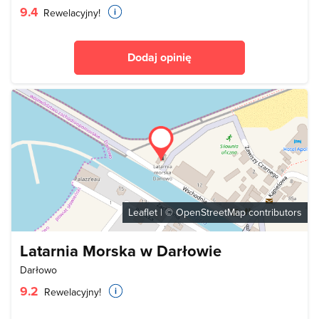
9.4
Rewelacyjny!
Dodaj opinię
Leaflet
| ©
OpenStreetMap
contributors
Latarnia Morska w Darłowie
Darłowo
9.2
Rewelacyjny!