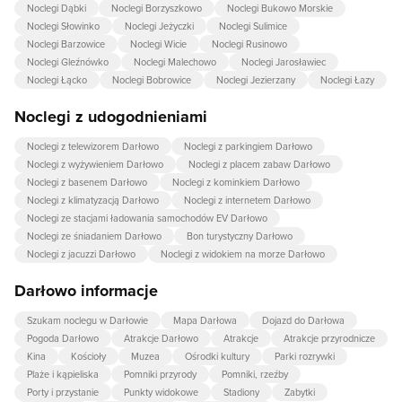
Noclegi Dąbki
Noclegi Borzyszkowo
Noclegi Bukowo Morskie
Noclegi Słowinko
Noclegi Jeżyczki
Noclegi Sulimice
Noclegi Barzowice
Noclegi Wicie
Noclegi Rusinowo
Noclegi Gleźnówko
Noclegi Malechowo
Noclegi Jarosławiec
Noclegi Łącko
Noclegi Bobrowice
Noclegi Jezierzany
Noclegi Łazy
Noclegi z udogodnieniami
Noclegi z telewizorem Darłowo
Noclegi z parkingiem Darłowo
Noclegi z wyżywieniem Darłowo
Noclegi z placem zabaw Darłowo
Noclegi z basenem Darłowo
Noclegi z kominkiem Darłowo
Noclegi z klimatyzacją Darłowo
Noclegi z internetem Darłowo
Noclegi ze stacjami ładowania samochodów EV Darłowo
Noclegi ze śniadaniem Darłowo
Bon turystyczny Darłowo
Noclegi z jacuzzi Darłowo
Noclegi z widokiem na morze Darłowo
Darłowo informacje
Szukam noclegu w Darłowie
Mapa Darłowa
Dojazd do Darłowa
Pogoda Darłowo
Atrakcje Darłowo
Atrakcje
Atrakcje przyrodnicze
Kina
Kościoły
Muzea
Ośrodki kultury
Parki rozrywki
Plaże i kąpieliska
Pomniki przyrody
Pomniki, rzeźby
Porty i przystanie
Punkty widokowe
Stadiony
Zabytki