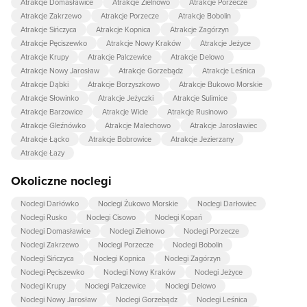
Atrakcje Domasławice
Atrakcje Zielnowo
Atrakcje Porzecze
Atrakcje Zakrzewo
Atrakcje Porzecze
Atrakcje Bobolin
Atrakcje Sińczyca
Atrakcje Kopnica
Atrakcje Zagórzyn
Atrakcje Pęciszewko
Atrakcje Nowy Kraków
Atrakcje Jeżyce
Atrakcje Krupy
Atrakcje Palczewice
Atrakcje Delowo
Atrakcje Nowy Jarosław
Atrakcje Gorzebądz
Atrakcje Leśnica
Atrakcje Dąbki
Atrakcje Borzyszkowo
Atrakcje Bukowo Morskie
Atrakcje Słowinko
Atrakcje Jeżyczki
Atrakcje Sulimice
Atrakcje Barzowice
Atrakcje Wicie
Atrakcje Rusinowo
Atrakcje Gleźnówko
Atrakcje Malechowo
Atrakcje Jarosławiec
Atrakcje Łącko
Atrakcje Bobrowice
Atrakcje Jezierzany
Atrakcje Łazy
Okoliczne noclegi
Noclegi Darłówko
Noclegi Żukowo Morskie
Noclegi Darłowiec
Noclegi Rusko
Noclegi Cisowo
Noclegi Kopań
Noclegi Domasławice
Noclegi Zielnowo
Noclegi Porzecze
Noclegi Zakrzewo
Noclegi Porzecze
Noclegi Bobolin
Noclegi Sińczyca
Noclegi Kopnica
Noclegi Zagórzyn
Noclegi Pęciszewko
Noclegi Nowy Kraków
Noclegi Jeżyce
Noclegi Krupy
Noclegi Palczewice
Noclegi Delowo
Noclegi Nowy Jarosław
Noclegi Gorzebądz
Noclegi Leśnica