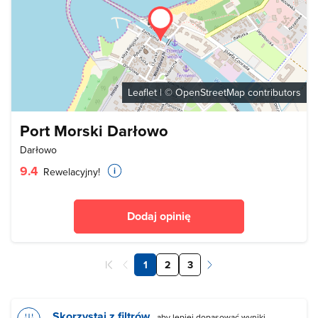
Leaflet
| ©
OpenStreetMap
contributors
Port Morski Darłowo
Darłowo
9.4
Rewelacyjny!
Dodaj opinię
1
2
3
Skorzystaj z filtrów
, aby lepiej dopasować wyniki