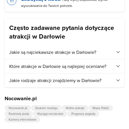
wyszukiwania do Twoich potrzeb.
Często zadawane pytania dotyczące
atrakcji w Darłowie
Jakie są najciekawsze atrakcje w Darłowie?
Turyści najchętniej odwiedzają:
Most rozsuwany im. Kapitana
Które atrakcje w Darłowie są najlepiej oceniane?
Witolda Huberta
,
Port Morski Darłowo
.
Najlepiej ocenianymi atrakcjami w Darłowie są:
Most
Jakie rodzaje atrakcji znajdziemy w Darłowie?
rozsuwany im. Kapitana Witolda Huberta
,
Port Morski Darłowo
.
W Darłowie przede wszystkim znajdziemy atrakcje z kategorii:
Nocowanie.pl
zabytki
,
pomniki, rzeźby
.
Nocowanie.pl
Szukam noclegu
Wolne pokoje
Mapa Polski
Rozkłady jazdy
Wyciągi narciarskie
Prognoza pogody
Kamery internetowe