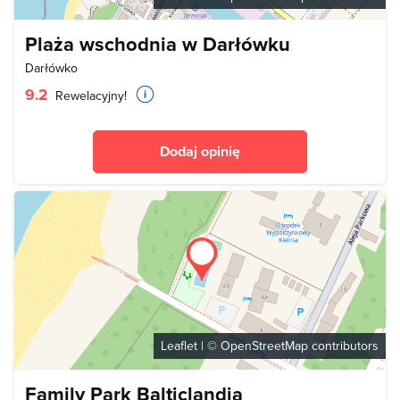
Plaża wschodnia w Darłówku
Darłówko
9.2
Rewelacyjny!
Dodaj opinię
Leaflet
| ©
OpenStreetMap
contributors
Family Park Balticlandia