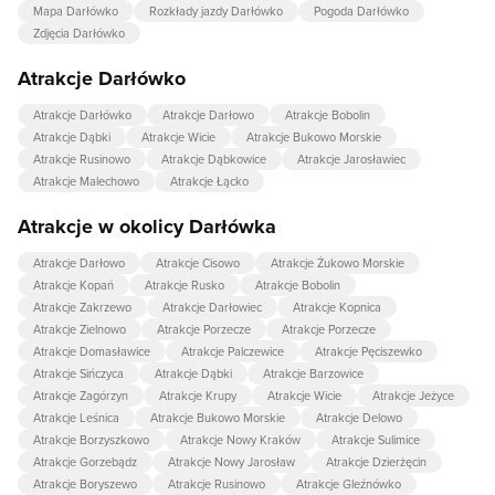
Mapa Darłówko
Rozkłady jazdy Darłówko
Pogoda Darłówko
Zdjęcia Darłówko
Atrakcje Darłówko
Atrakcje Darłówko
Atrakcje Darłowo
Atrakcje Bobolin
Atrakcje Dąbki
Atrakcje Wicie
Atrakcje Bukowo Morskie
Atrakcje Rusinowo
Atrakcje Dąbkowice
Atrakcje Jarosławiec
Atrakcje Malechowo
Atrakcje Łącko
Atrakcje w okolicy Darłówka
Atrakcje Darłowo
Atrakcje Cisowo
Atrakcje Żukowo Morskie
Atrakcje Kopań
Atrakcje Rusko
Atrakcje Bobolin
Atrakcje Zakrzewo
Atrakcje Darłowiec
Atrakcje Kopnica
Atrakcje Zielnowo
Atrakcje Porzecze
Atrakcje Porzecze
Atrakcje Domasławice
Atrakcje Palczewice
Atrakcje Pęciszewko
Atrakcje Sińczyca
Atrakcje Dąbki
Atrakcje Barzowice
Atrakcje Zagórzyn
Atrakcje Krupy
Atrakcje Wicie
Atrakcje Jeżyce
Atrakcje Leśnica
Atrakcje Bukowo Morskie
Atrakcje Delowo
Atrakcje Borzyszkowo
Atrakcje Nowy Kraków
Atrakcje Sulimice
Atrakcje Gorzebądz
Atrakcje Nowy Jarosław
Atrakcje Dzierżęcin
Atrakcje Boryszewo
Atrakcje Rusinowo
Atrakcje Gleźnówko