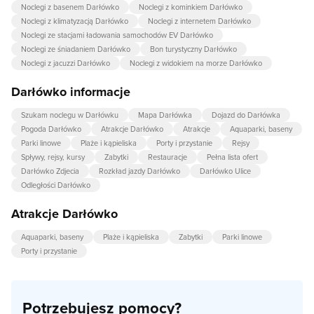
Noclegi z basenem Darłówko
Noclegi z kominkiem Darłówko
Noclegi z klimatyzacją Darłówko
Noclegi z internetem Darłówko
Noclegi ze stacjami ładowania samochodów EV Darłówko
Noclegi ze śniadaniem Darłówko
Bon turystyczny Darłówko
Noclegi z jacuzzi Darłówko
Noclegi z widokiem na morze Darłówko
Darłówko informacje
Szukam noclegu w Darłówku
Mapa Darłówka
Dojazd do Darłówka
Pogoda Darłówko
Atrakcje Darłówko
Atrakcje
Aquaparki, baseny
Parki linowe
Plaże i kąpieliska
Porty i przystanie
Rejsy
Spływy, rejsy, kursy
Zabytki
Restauracje
Pełna lista ofert
Darłówko Zdjecia
Rozkład jazdy Darłówko
Darłówko Ulice
Odległości Darłówko
Atrakcje Darłówko
Aquaparki, baseny
Plaże i kąpieliska
Zabytki
Parki linowe
Porty i przystanie
Potrzebujesz pomocy?