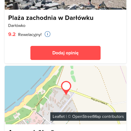
Plaża zachodnia w Darłówku
Darłówko
9.2
Rewelacyjny!
Dodaj opinię
Leaflet
| ©
OpenStreetMap
contributors