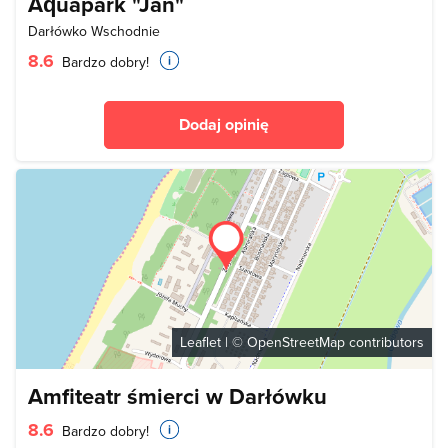
Aquapark "Jan"
Darłówko Wschodnie
8.6
Bardzo dobry!
Dodaj opinię
Leaflet
| ©
OpenStreetMap
contributors
Amfiteatr śmierci w Darłówku
8.6
Bardzo dobry!