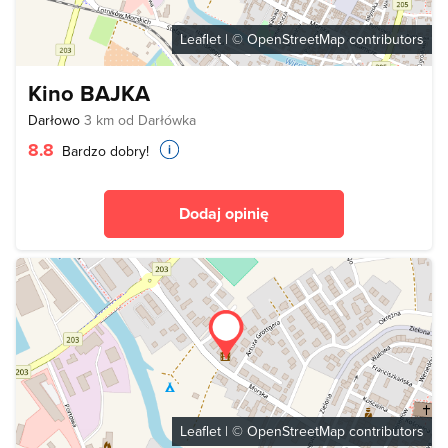
Leaflet
| ©
OpenStreetMap
contributors
Kino BAJKA
Darłowo
3 km od Darłówka
8.8
Bardzo dobry!
Dodaj opinię
Leaflet
| ©
OpenStreetMap
contributors