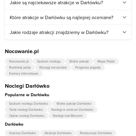
Jakie są najciekawsze atrakcje w Darłówku?
Turyści najchętniej odwiedzają:
Plaża zachodnia w Darłówku
,
Które atrakcje w Darłówku są najlepiej oceniane?
Plaża wschodnia w Darłówku
.
Najlepiej ocenianymi atrakcjami w Darłówku są:
Plaża
Jakie rodzaje atrakcji znajdziemy w Darłówku?
zachodnia w Darłówku
,
Plaża wschodnia w Darłówku
.
W Darłówku przede wszystkim znajdziemy atrakcje z
Nocowanie.pl
kategorii:
aquaparki, baseny
,
plaże i kąpieliska
.
Nocowanie.pl
Szukam noclegu
Wolne pokoje
Mapa Polski
Rozkłady jazdy
Wyciągi narciarskie
Prognoza pogody
Kamery internetowe
Noclegi Darłówko
Popularne w Darłówku
Szukam noclegu Darłówko
Wolne pokoje Darłówko
Tanie noclegi Darłówko
Noclegi w centrum Darłówko
Opinie noclegi Darłówko
Noclegi nad Morzem
Darłówko
Imprezy Darłówko
Atrakcje Darłówko
Restauracje Darłówko