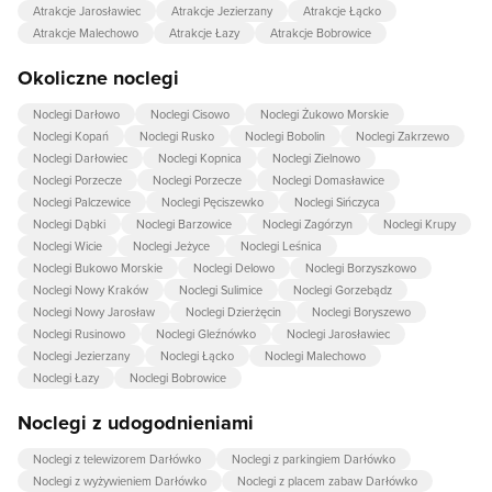
Atrakcje Jarosławiec
Atrakcje Jezierzany
Atrakcje Łącko
Atrakcje Malechowo
Atrakcje Łazy
Atrakcje Bobrowice
Okoliczne noclegi
Noclegi Darłowo
Noclegi Cisowo
Noclegi Żukowo Morskie
Noclegi Kopań
Noclegi Rusko
Noclegi Bobolin
Noclegi Zakrzewo
Noclegi Darłowiec
Noclegi Kopnica
Noclegi Zielnowo
Noclegi Porzecze
Noclegi Porzecze
Noclegi Domasławice
Noclegi Palczewice
Noclegi Pęciszewko
Noclegi Sińczyca
Noclegi Dąbki
Noclegi Barzowice
Noclegi Zagórzyn
Noclegi Krupy
Noclegi Wicie
Noclegi Jeżyce
Noclegi Leśnica
Noclegi Bukowo Morskie
Noclegi Delowo
Noclegi Borzyszkowo
Noclegi Nowy Kraków
Noclegi Sulimice
Noclegi Gorzebądz
Noclegi Nowy Jarosław
Noclegi Dzierżęcin
Noclegi Boryszewo
Noclegi Rusinowo
Noclegi Gleźnówko
Noclegi Jarosławiec
Noclegi Jezierzany
Noclegi Łącko
Noclegi Malechowo
Noclegi Łazy
Noclegi Bobrowice
Noclegi z udogodnieniami
Noclegi z telewizorem Darłówko
Noclegi z parkingiem Darłówko
Noclegi z wyżywieniem Darłówko
Noclegi z placem zabaw Darłówko