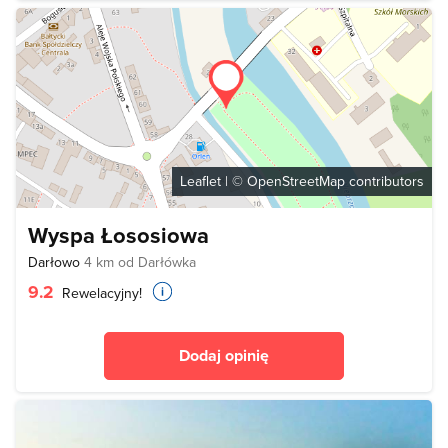
Leaflet
| ©
OpenStreetMap
contributors
Wyspa Łososiowa
Darłowo
4 km od Darłówka
9.2
Rewelacyjny!
Dodaj opinię