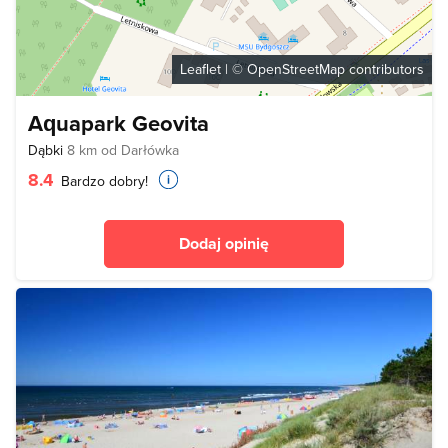
Leaflet
| ©
OpenStreetMap
contributors
Aquapark Geovita
Dąbki
8 km od Darłówka
8.4
Bardzo dobry!
Dodaj opinię