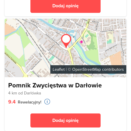
Dodaj opinię
Leaflet
| ©
OpenStreetMap
contributors
Pomnik Zwycięstwa w Darłowie
4 km od Darłówka
9.4
Rewelacyjny!
Dodaj opinię