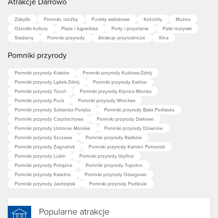
Atrakcje Darłowo
Zabytki
Pomniki, rzeźby
Punkty widokowe
Kościoły
Muzea
Ośrodki kultury
Plaże i kąpieliska
Porty i przystanie
Parki rozrywki
Stadiony
Pomniki przyrody
Atrakcje przyrodnicze
Kina
Pomniki przyrody
Pomniki przyrody Kraków
Pomniki przyrody Kudowa-Zdrój
Pomniki przyrody Lądek-Zdrój
Pomniki przyrody Karłów
Pomniki przyrody Toruń
Pomniki przyrody Krynica Morska
Pomniki przyrody Puck
Pomniki przyrody Wrocław
Pomniki przyrody Szklarska Poręba
Pomniki przyrody Biała Podlaska
Pomniki przyrody Częstochowa
Pomniki przyrody Darłowo
Pomniki przyrody Ustronie Morskie
Pomniki przyrody Dziwnów
Pomniki przyrody Szczawa
Pomniki przyrody Radków
Pomniki przyrody Zagnańsk
Pomniki przyrody Kamień Pomorski
Pomniki przyrody Lubin
Pomniki przyrody Gryfino
Pomniki przyrody Pstrążna
Pomniki przyrody Topolno
Pomniki przyrody Kwietno
Pomniki przyrody Odargowo
Pomniki przyrody Jastrzębik
Pomniki przyrody Podlesie
Popularne atrakcje