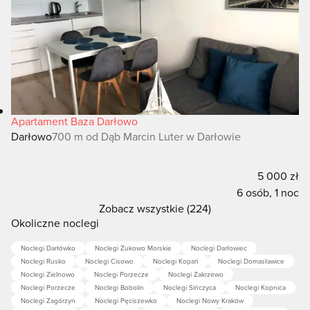
Apartament Baza Darłowo
Darłowo
700 m od Dąb Marcin Luter w Darłowie
5 000 zł
6 osób, 1 noc
Zobacz wszystkie (224)
Okoliczne noclegi
Noclegi Darłówko
Noclegi Żukowo Morskie
Noclegi Darłowiec
Noclegi Rusko
Noclegi Cisowo
Noclegi Kopań
Noclegi Domasławice
Noclegi Zielnowo
Noclegi Porzecze
Noclegi Zakrzewo
Noclegi Porzecze
Noclegi Bobolin
Noclegi Sińczyca
Noclegi Kopnica
Noclegi Zagórzyn
Noclegi Pęciszewko
Noclegi Nowy Kraków