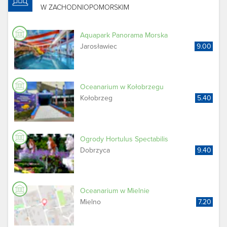
W ZACHODNIOPOMORSKIM
Aquapark Panorama Morska
Jarosławiec
9.00
Oceanarium w Kołobrzegu
Kołobrzeg
5.40
Ogrody Hortulus Spectabilis
Dobrzyca
9.40
Oceanarium w Mielnie
Mielno
7.20