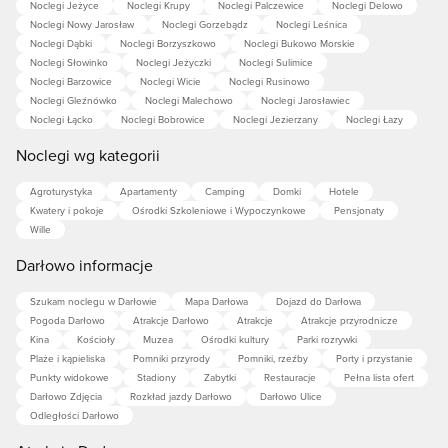
Noclegi Jeżyce
Noclegi Krupy
Noclegi Palczewice
Noclegi Delowo
Noclegi Nowy Jarosław
Noclegi Gorzebądz
Noclegi Leśnica
Noclegi Dąbki
Noclegi Borzyszkowo
Noclegi Bukowo Morskie
Noclegi Słowinko
Noclegi Jeżyczki
Noclegi Sulimice
Noclegi Barzowice
Noclegi Wicie
Noclegi Rusinowo
Noclegi Gleźnówko
Noclegi Malechowo
Noclegi Jarosławiec
Noclegi Łącko
Noclegi Bobrowice
Noclegi Jezierzany
Noclegi Łazy
Noclegi wg kategorii
Agroturystyka
Apartamenty
Camping
Domki
Hotele
Kwatery i pokoje
Ośrodki Szkoleniowe i Wypoczynkowe
Pensjonaty
Wille
Darłowo informacje
Szukam noclegu w Darłowie
Mapa Darłowa
Dojazd do Darłowa
Pogoda Darłowo
Atrakcje Darłowo
Atrakcje
Atrakcje przyrodnicze
Kina
Kościoły
Muzea
Ośrodki kultury
Parki rozrywki
Plaże i kąpieliska
Pomniki przyrody
Pomniki, rzeźby
Porty i przystanie
Punkty widokowe
Stadiony
Zabytki
Restauracje
Pełna lista ofert
Darłowo Zdjęcia
Rozkład jazdy Darłowo
Darłowo Ulice
Odległości Darłowo