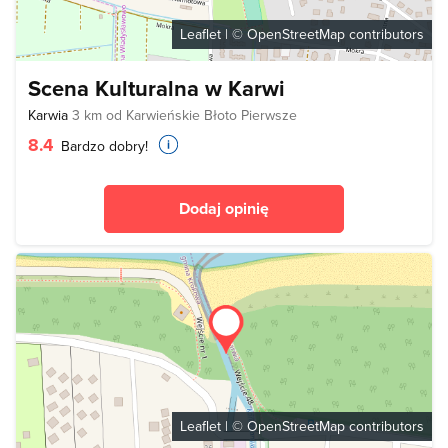
Leaflet
| ©
OpenStreetMap
contributors
Scena Kulturalna w Karwi
Karwia
3 km od Karwieńskie Błoto Pierwsze
8.4
Bardzo dobry!
Dodaj opinię
Leaflet
| ©
OpenStreetMap
contributors