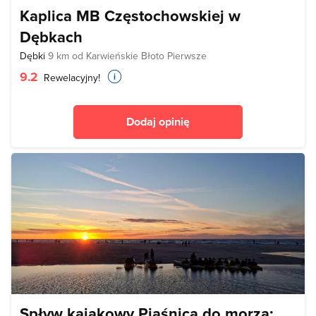
Kaplica MB Częstochowskiej w
Dębkach
Dębki
9 km od Karwieńskie Błoto Pierwsze
9.2
Rewelacyjny!
Dodaj opinię
Spływ kajakowy Piaśnicą do morza: