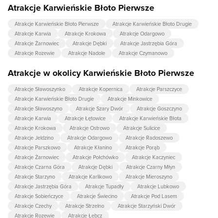
Atrakcje Karwieńskie Błoto Pierwsze
Atrakcje Karwieńskie Błoto Pierwsze
Atrakcje Karwieńskie Błoto Drugie
Atrakcje Karwia
Atrakcje Krokowa
Atrakcje Odargowo
Atrakcje Żarnowiec
Atrakcje Dębki
Atrakcje Jastrzębia Góra
Atrakcje Rozewie
Atrakcje Nadole
Atrakcje Czymanowo
Atrakcje w okolicy Karwieńskie Błoto Pierwsze
Atrakcje Sławoszynko
Atrakcje Kopernica
Atrakcje Parszczyce
Atrakcje Karwieńskie Błoto Drugie
Atrakcje Minkowice
Atrakcje Sławoszyno
Atrakcje Szary Dwór
Atrakcje Goszczyno
Atrakcje Karwia
Atrakcje Łętowice
Atrakcje Karwieńskie Błota
Atrakcje Krokowa
Atrakcje Ostrowo
Atrakcje Sulicice
Atrakcje Jeldzino
Atrakcje Odargowo
Atrakcje Radoszewo
Atrakcje Parszkowo
Atrakcje Kłanino
Atrakcje Porąb
Atrakcje Żarnowiec
Atrakcje Połchówko
Atrakcje Kaczyniec
Atrakcje Czarna Góra
Atrakcje Dębki
Atrakcje Czarny Młyn
Atrakcje Starzyno
Atrakcje Karlikowo
Atrakcje Mieroszyno
Atrakcje Jastrzębia Góra
Atrakcje Tupadły
Atrakcje Lubkowo
Atrakcje Sobieńczyce
Atrakcje Świecino
Atrakcje Pod Lasem
Atrakcje Czechy
Atrakcje Strzelno
Atrakcje Starzyński Dwór
Atrakcje Rozewie
Atrakcje Łebcz