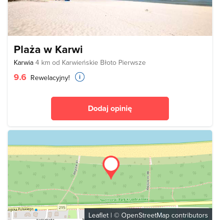
Plaża w Karwi
Karwia
4 km od Karwieńskie Błoto Pierwsze
9.6
Rewelacyjny!
Dodaj opinię
Leaflet
| ©
OpenStreetMap
contributors