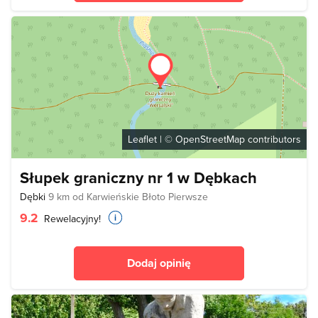
Leaflet
| ©
OpenStreetMap
contributors
Słupek graniczny nr 1 w Dębkach
Dębki
9 km od Karwieńskie Błoto Pierwsze
9.2
Rewelacyjny!
Dodaj opinię