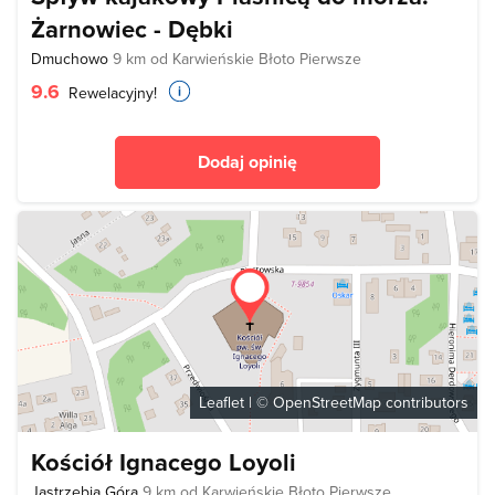
Żarnowiec - Dębki
Dmuchowo
9 km od Karwieńskie Błoto Pierwsze
9.6
Rewelacyjny!
Dodaj opinię
Leaflet
| ©
OpenStreetMap
contributors
Kościół Ignacego Loyoli
Jastrzębia Góra
9 km od Karwieńskie Błoto Pierwsze