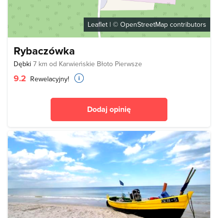
Leaflet
| ©
OpenStreetMap
contributors
Rybaczówka
Dębki
7 km od Karwieńskie Błoto Pierwsze
9.2
Rewelacyjny!
Dodaj opinię