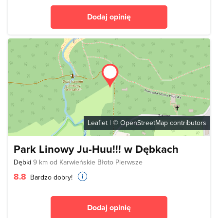
Dodaj opinię
Leaflet
| ©
OpenStreetMap
contributors
Park Linowy Ju-Huu!!! w Dębkach
Dębki
9 km od Karwieńskie Błoto Pierwsze
8.8
Bardzo dobry!
Dodaj opinię