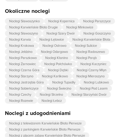
Okoliczne noclegi
Noclegi Sławoszynko
Noclegi Kopernica
Noclegi Parszczyce
Noclegi Karwieńskie Błoto Drugie
Noclegi Minkowice
Noclegi Sławoszyno
Noclegi Szary Dwór
Noclegi Goszczyno
Noclegi Karwia
Noclegi Łętowice
Noclegi Karwieńskie Błota
Noclegi Krokowa
Noclegi Ostrowo
Noclegi Sulicice
Noclegi Jeldzino
Noclegi Odargowo
Noclegi Radoszewo
Noclegi Parszkowo
Noclegi Kłanino
Noclegi Porąb
Noclegi Żarnowiec
Noclegi Połchówko
Noclegi Kaczyniec
Noclegi Czarna Góra
Noclegi Dębki
Noclegi Czarny Młyn
Noclegi Starzyno
Noclegi Karlikowo
Noclegi Mieroszyno
Noclegi Jastrzębia Góra
Noclegi Tupadły
Noclegi Lubkowo
Noclegi Sobieńczyce
Noclegi Świecino
Noclegi Pod Lasem
Noclegi Czechy
Noclegi Strzelno
Noclegi Starzyński Dwór
Noclegi Rozewie
Noclegi Łebcz
Noclegi z udogodnieniami
Noclegi z telewizorem Karwieńskie Błoto Pierwsze
Noclegi z parkingiem Karwieńskie Błoto Pierwsze
Noclegi z placem zabaw Karwieńskie Błoto Pierwsze