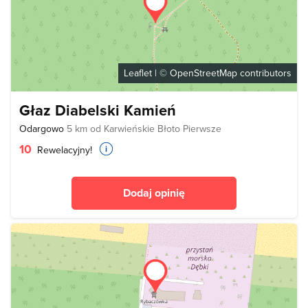
Leaflet
| ©
OpenStreetMap
contributors
Głaz Diabelski Kamień
Odargowo
5 km od Karwieńskie Błoto Pierwsze
10
Rewelacyjny!
Dodaj opinię