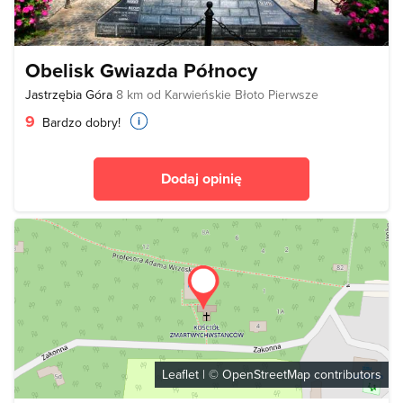
Obelisk Gwiazda Północy
Jastrzębia Góra
8 km od Karwieńskie Błoto Pierwsze
9
Bardzo dobry!
Dodaj opinię
Leaflet
| ©
OpenStreetMap
contributors