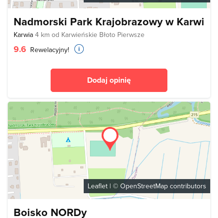
Nadmorski Park Krajobrazowy w Karwi
Karwia
4 km od Karwieńskie Błoto Pierwsze
9.6
Rewelacyjny!
Dodaj opinię
Leaflet
| ©
OpenStreetMap
contributors
Boisko NORDy