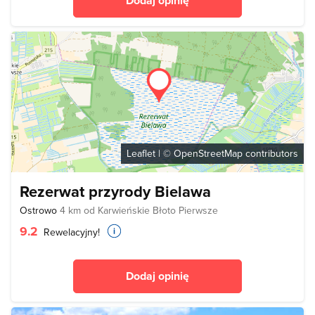
Dodaj opinię
Leaflet
| ©
OpenStreetMap
contributors
Rezerwat przyrody Bielawa
Ostrowo
4 km od Karwieńskie Błoto Pierwsze
9.2
Rewelacyjny!
Dodaj opinię