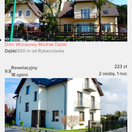
Dom Wczasowy Modrak Dębki
Dębki
300 m od Rybaczówka
223 zł
Rewelacyjny
9.8
2 osoby, 1 noc
18 opinii