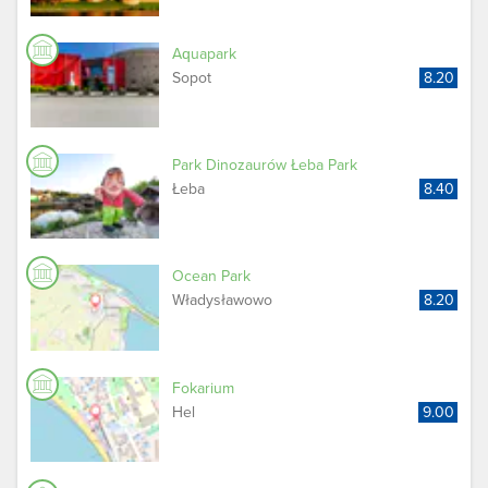
Aquapark
Sopot
8.20
Park Dinozaurów Łeba Park
Łeba
8.40
Ocean Park
Władysławowo
8.20
Fokarium
Hel
9.00