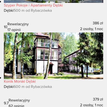
Szyper Pokoje i Apartamenty Dębki
Dębki
500 m od Rybaczówka
386 zł
Rewelacyjny
10
2 osoby, 1 noc
17 opinii
Konik Morski Dębki
Dębki
600 m od Rybaczówka
379 zł
Rewelacyjny
9.7
2 osoby, 1 noc
62 opinie