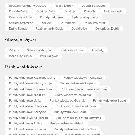
Szukam noclegu w Dębkach
Mapa Dębek
Dojazd do Dębek
Pogoda Dębki
Atrakcje Dębki
Atrakcje
Kościoły
Parki rozrywki
Plaże i kąpieliska
Punkty widokowe
Spływy, rejsy, kursy
Szlaki turystyczne
Zabytki
Restauracje
Pełna lista ofert
Dębki Zdjęcia
Rozkład jazdy Dębki
Dębki Ulice
Odległości Dębki
Atrakcje Dębki
Zabytki
Szlaki turystyczne
Punkty widokowe
Kościoły
Plaże i kąpieliska
Parki rozrywki
Punkty widokowe
Punkty widokowe Kazimierz Dolny
Punkty widokowe Warszawa
Punkty widokowe Międzyzdroje
Punkty widokowe Karpacz
Punkty widokowe Kudowa-Zdrój
Punkty widokowe Piwniczna-Zdrój
Punkty widokowe Niedzica
Punkty widokowe Zakopane
Punkty widokowe Ustka
Punkty widokowe Gdańsk
Punkty widokowe Sopot
Punkty widokowe Polańczyk
Punkty widokowe Lądek-Zdrój
Punkty widokowe Szczytna
Punkty widokowe Toruń
Punkty widokowe Kołobrzeg
Punkty widokowe Władysławowo
Punkty widokowe Solina
Punkty widokowe Gdynia
Punkty widokowe Szczecin
Punkty widokowe Zielona Góra
Punkty widokowe Sucha Beskidzka
Punkty widokowe Chłopy