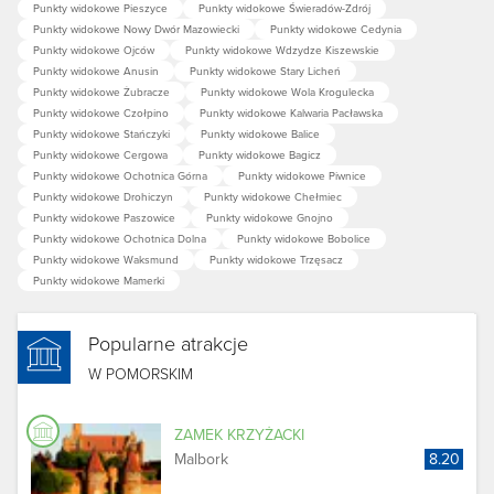
Punkty widokowe Pieszyce
Punkty widokowe Świeradów-Zdrój
Punkty widokowe Nowy Dwór Mazowiecki
Punkty widokowe Cedynia
Punkty widokowe Ojców
Punkty widokowe Wdzydze Kiszewskie
Punkty widokowe Anusin
Punkty widokowe Stary Licheń
Punkty widokowe Żubracze
Punkty widokowe Wola Krogulecka
Punkty widokowe Czołpino
Punkty widokowe Kalwaria Pacławska
Punkty widokowe Stańczyki
Punkty widokowe Balice
Punkty widokowe Cergowa
Punkty widokowe Bagicz
Punkty widokowe Ochotnica Górna
Punkty widokowe Piwnice
Punkty widokowe Drohiczyn
Punkty widokowe Chełmiec
Punkty widokowe Paszowice
Punkty widokowe Gnojno
Punkty widokowe Ochotnica Dolna
Punkty widokowe Bobolice
Punkty widokowe Waksmund
Punkty widokowe Trzęsacz
Punkty widokowe Mamerki
Popularne atrakcje
W POMORSKIM
ZAMEK KRZYŻACKI
Malbork
8.20