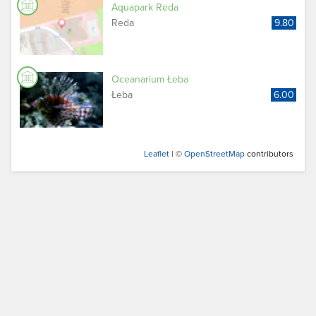
Aquapark Reda
Reda
9.80
Oceanarium Łeba
Łeba
6.00
Leaflet
| ©
OpenStreetMap
contributors