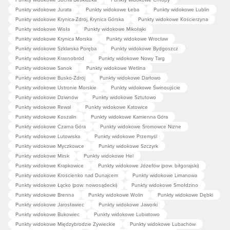
Punkty widokowe Jurata
Punkty widokowe Łeba
Punkty widokowe Lublin
Punkty widokowe Krynica-Zdrój, Krynica Górska
Punkty widokowe Kościerzyna
Punkty widokowe Wisła
Punkty widokowe Mikołajki
Punkty widokowe Krynica Morska
Punkty widokowe Wrocław
Punkty widokowe Szklarska Poręba
Punkty widokowe Bydgoszcz
Punkty widokowe Krasnobród
Punkty widokowe Nowy Targ
Punkty widokowe Sanok
Punkty widokowe Wetlina
Punkty widokowe Busko-Zdrój
Punkty widokowe Darłowo
Punkty widokowe Ustronie Morskie
Punkty widokowe Świnoujście
Punkty widokowe Dziwnów
Punkty widokowe Sztutowo
Punkty widokowe Rewal
Punkty widokowe Katowice
Punkty widokowe Koszalin
Punkty widokowe Kamienna Góra
Punkty widokowe Czarna Góra
Punkty widokowe Sromowce Niżne
Punkty widokowe Lutowiska
Punkty widokowe Przemyśl
Punkty widokowe Myczkowce
Punkty widokowe Szczyrk
Punkty widokowe Mirsk
Punkty widokowe Hel
Punkty widokowe Krapkowice
Punkty widokowe Józefów (pow. biłgorajski)
Punkty widokowe Krościenko nad Dunajcem
Punkty widokowe Limanowa
Punkty widokowe Łącko (pow. nowosądecki)
Punkty widokowe Smołdzino
Punkty widokowe Brenna
Punkty widokowe Wolin
Punkty widokowe Dębki
Punkty widokowe Jarosławiec
Punkty widokowe Jaworki
Punkty widokowe Bukowiec
Punkty widokowe Lubiatowo
Punkty widokowe Międzybrodzie Żywieckie
Punkty widokowe Lubachów