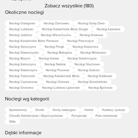
Zobacz wszystkie (180)
Okoliczne noclegi
Noclegi Odargowo
Noclegi Żarnowiec
Noclegi Szary Dwór
Noclegi Lubkowo
Noclegi Karwieńskie Błoto Drugie
Noclegi Łętowice
Noclegi Jeldzino
Noclegi Wierzchucino
Noclegi Krokowa
Noclegi Karwieńskie Błoto Pierwsze
Noclegi Parszczyce
Noclegi Goszczyno
Noclegi Porąb
Noclegi Kopernica
Noclegi Sławoszynko
Noclegi Białogóra
Noclegi Minkowice
Noclegi Brzyno
Noclegi Karwia
Noclegi Sobieńczyce
Noclegi Kartoszyno
Noclegi Nadole
Noclegi Słuchowo
Noclegi Sławoszyno
Noclegi Prusewo
Noclegi Sulicice
Noclegi Toliszczek
Noclegi Karwieńskie Błota
Noclegi Karlikowo
Noclegi Czymanowo
Noclegi Ostrowo
Noclegi Strzebielinko
Noclegi Gniewino
Noclegi Lublewo Lęborskie
Noclegi Bychowo
Noclegi wg kategorii
Apartamenty
Domki
Domy wakacyjne
Hotele
Kwatery i pokoje
Ośrodki Szkoleniowe i Wypoczynkowe
Pensjonaty
Pola namiotowe
Wille
Dębki informacje