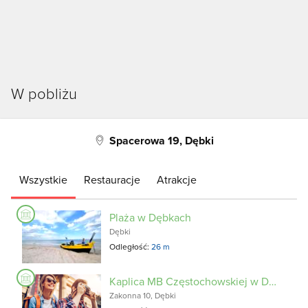
W pobliżu
Spacerowa 19, Dębki
Wszystkie
Restauracje
Atrakcje
Plaża w Dębkach
Dębki
Odległość:
26 m
Kaplica MB Częstochowskiej w Dębkach
Zakonna 10, Dębki