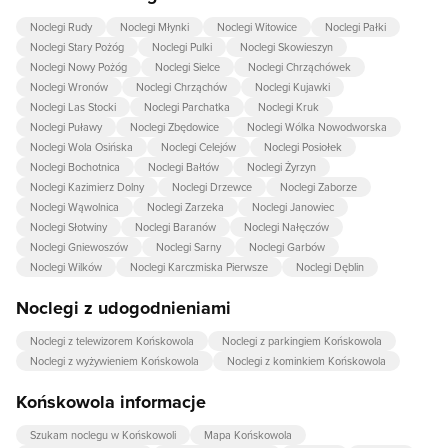
Noclegi Rudy
Noclegi Młynki
Noclegi Witowice
Noclegi Pałki
Noclegi Stary Pożóg
Noclegi Pulki
Noclegi Skowieszyn
Noclegi Nowy Pożóg
Noclegi Sielce
Noclegi Chrząchówek
Noclegi Wronów
Noclegi Chrząchów
Noclegi Kujawki
Noclegi Las Stocki
Noclegi Parchatka
Noclegi Kruk
Noclegi Puławy
Noclegi Zbędowice
Noclegi Wólka Nowodworska
Noclegi Wola Osińska
Noclegi Celejów
Noclegi Posiołek
Noclegi Bochotnica
Noclegi Bałtów
Noclegi Żyrzyn
Noclegi Kazimierz Dolny
Noclegi Drzewce
Noclegi Zaborze
Noclegi Wąwolnica
Noclegi Zarzeka
Noclegi Janowiec
Noclegi Słotwiny
Noclegi Baranów
Noclegi Nałęczów
Noclegi Gniewoszów
Noclegi Sarny
Noclegi Garbów
Noclegi Wilków
Noclegi Karczmiska Pierwsze
Noclegi Dęblin
Noclegi z udogodnieniami
Noclegi z telewizorem Końskowola
Noclegi z parkingiem Końskowola
Noclegi z wyżywieniem Końskowola
Noclegi z kominkiem Końskowola
Końskowola informacje
Szukam noclegu w Końskowoli
Mapa Końskowola