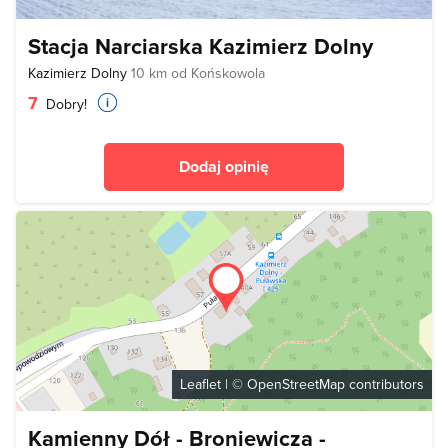
Stacja Narciarska Kazimierz Dolny
Kazimierz Dolny
10 km od Końskowola
7
Dobry!
Dodaj opinię
Leaflet
| ©
OpenStreetMap
contributors
Kamienny Dół - Broniewicza -