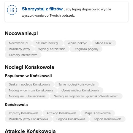
Skorzystaj z filtrów
, aby lepiej dopasować wyniki
wyszukiwania do Twoich potrzeb.
Nocowanie.pl
Nocowanie.pl
Szukam noclegu
Wolne pokoje
Mapa Polski
Rozkłady jazdy
Wyciągi narciarskie
Prognoza pogody
Kamery internetowe
Noclegi Końskowola
Popularne w Końskowoli
Szukam noclegu Końskowola
Tanie noclegi Końskowola
Noclegi w centrum Końskowola
Opinie noclegi Końskowola
Noclegi na Lubelszczyźnie
Noclegi na Pojezierzu Łęczyńsko-Włodawskim
Końskowola
Imprezy Końskowola
Atrakcje Końskowola
Mapa Końskowola
Rozkłady jazdy Końskowola
Pogoda Końskowola
Zdjęcia Końskowola
Atrakcje Końskowola