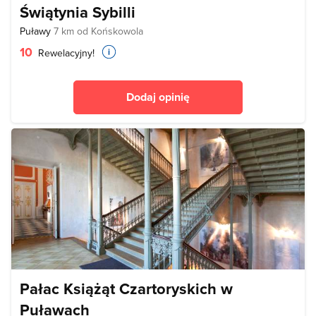
Świątynia Sybilli
Puławy
7 km od Końskowola
10
Rewelacyjny!
Dodaj opinię
Pałac Książąt Czartoryskich w
Puławach