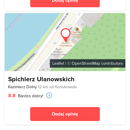
Dodaj opinię
Leaflet
| ©
OpenStreetMap
contributors
Spichlerz Ulanowskich
Kazimierz Dolny
12 km od Końskowola
8.8
Bardzo dobry!
Dodaj opinię