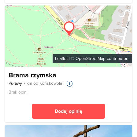
Leaflet
| ©
OpenStreetMap
contributors
Brama rzymska
Puławy
7 km od Końskowola
Brak opinii
Dodaj opinię