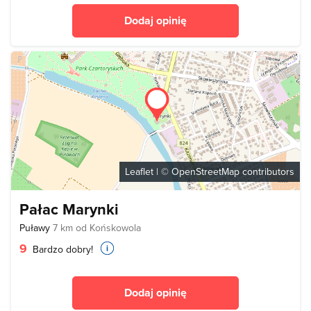
Dodaj opinię
Leaflet
| ©
OpenStreetMap
contributors
Pałac Marynki
Puławy
7 km od Końskowola
9
Bardzo dobry!
Dodaj opinię