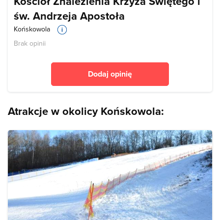
Kościół Znalezienia Krzyża Świętego i
św. Andrzeja Apostoła
Końskowola
Brak opinii
Dodaj opinię
Atrakcje w okolicy Końskowola: