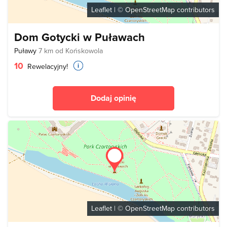
Leaflet
| ©
OpenStreetMap
contributors
Dom Gotycki w Puławach
Puławy
7 km od Końskowola
10
Rewelacyjny!
Dodaj opinię
Leaflet
| ©
OpenStreetMap
contributors