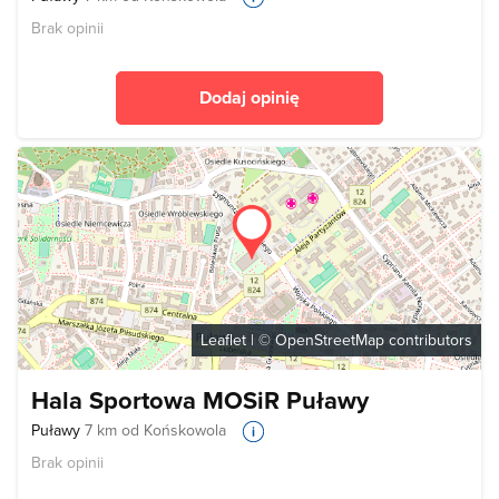
Brak opinii
Dodaj opinię
Leaflet
| ©
OpenStreetMap
contributors
Hala Sportowa MOSiR Puławy
Puławy
7 km od Końskowola
Brak opinii