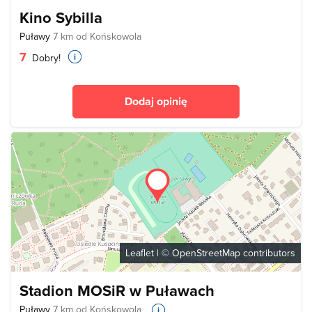
Kino Sybilla
Puławy
7 km od Końskowola
7
Dobry!
Dodaj opinię
Leaflet
| ©
OpenStreetMap
contributors
Stadion MOSiR w Puławach
Puławy
7 km od Końskowola