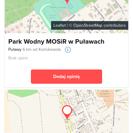
Leaflet
| ©
OpenStreetMap
contributors
Park Wodny MOSiR w Puławach
Puławy
6 km od Końskowola
Brak opinii
Dodaj opinię