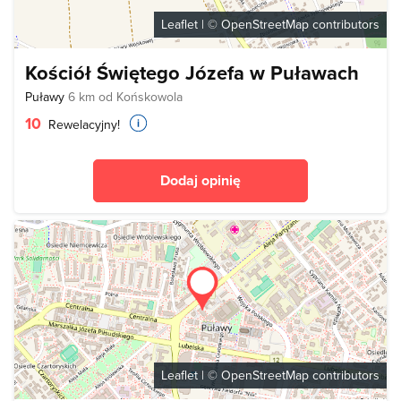
Leaflet
| ©
OpenStreetMap
contributors
Kościół Świętego Józefa w Puławach
Puławy
6 km od Końskowola
10
Rewelacyjny!
Dodaj opinię
Leaflet
| ©
OpenStreetMap
contributors