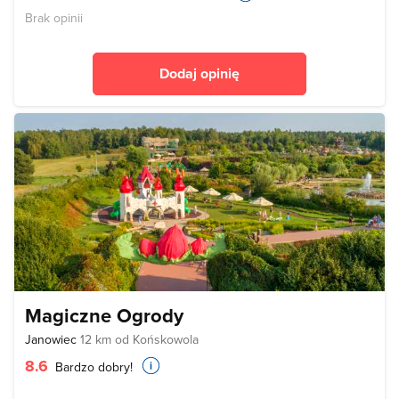
Brak opinii
Dodaj opinię
Magiczne Ogrody
Janowiec
12 km od Końskowola
8.6
Bardzo dobry!