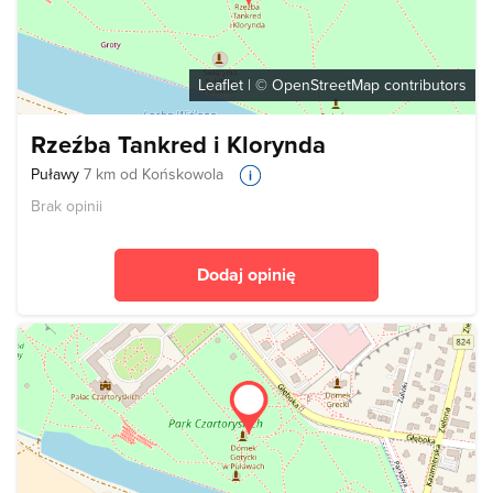
Leaflet
| ©
OpenStreetMap
contributors
Rzeźba Tankred i Klorynda
Puławy
7 km od Końskowola
Brak opinii
Dodaj opinię