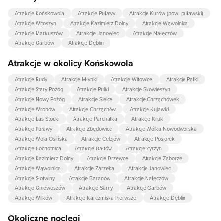
Atrakcje Końskowola
Atrakcje Puławy
Atrakcje Kurów (pow. puławski)
Atrakcje Witoszyn
Atrakcje Kazimierz Dolny
Atrakcje Wąwolnica
Atrakcje Markuszów
Atrakcje Janowiec
Atrakcje Nałęczów
Atrakcje Garbów
Atrakcje Dęblin
Atrakcje w okolicy Końskowola
Atrakcje Rudy
Atrakcje Młynki
Atrakcje Witowice
Atrakcje Pałki
Atrakcje Stary Pożóg
Atrakcje Pulki
Atrakcje Skowieszyn
Atrakcje Nowy Pożóg
Atrakcje Sielce
Atrakcje Chrząchówek
Atrakcje Wronów
Atrakcje Chrząchów
Atrakcje Kujawki
Atrakcje Las Stocki
Atrakcje Parchatka
Atrakcje Kruk
Atrakcje Puławy
Atrakcje Zbędowice
Atrakcje Wólka Nowodworska
Atrakcje Wola Osińska
Atrakcje Celejów
Atrakcje Posiołek
Atrakcje Bochotnica
Atrakcje Bałtów
Atrakcje Żyrzyn
Atrakcje Kazimierz Dolny
Atrakcje Drzewce
Atrakcje Zaborze
Atrakcje Wąwolnica
Atrakcje Zarzeka
Atrakcje Janowiec
Atrakcje Słotwiny
Atrakcje Baranów
Atrakcje Nałęczów
Atrakcje Gniewoszów
Atrakcje Sarny
Atrakcje Garbów
Atrakcje Wilków
Atrakcje Karczmiska Pierwsze
Atrakcje Dęblin
Okoliczne noclegi