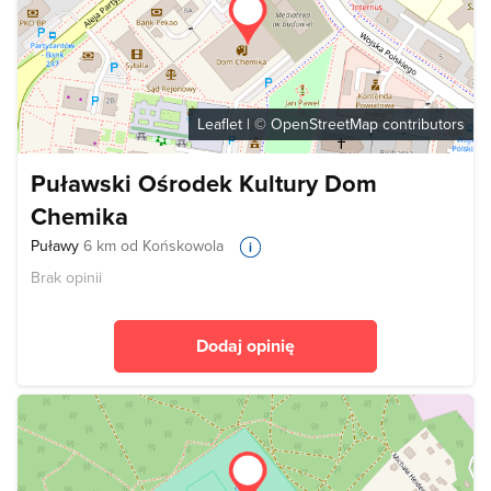
Leaflet
| ©
OpenStreetMap
contributors
Puławski Ośrodek Kultury Dom
Chemika
Puławy
6 km od Końskowola
Brak opinii
Dodaj opinię