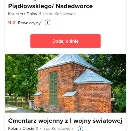
Piądłowskiego/ Nadedworce
Kazimierz Dolny
11 km od Końskowola
9.2
Rewelacyjny!
Dodaj opinię
Cmentarz wojenny z I wojny światowej
Kolonia Olesin
11 km od Końskowola