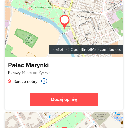
Leaflet
| ©
OpenStreetMap
contributors
Pałac Marynki
Puławy
14 km od Żyrzyn
9
Bardzo dobry!
Dodaj opinię