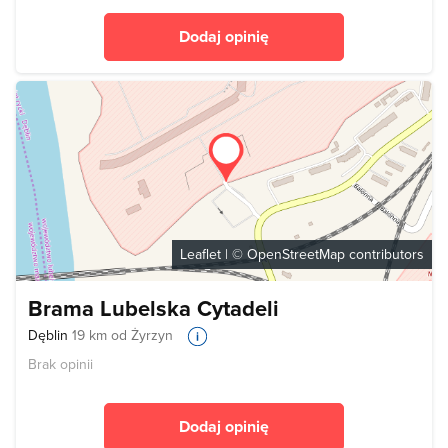
Dodaj opinię
Leaflet
| ©
OpenStreetMap
contributors
Brama Lubelska Cytadeli
Dęblin
19 km od Żyrzyn
Brak opinii
Dodaj opinię