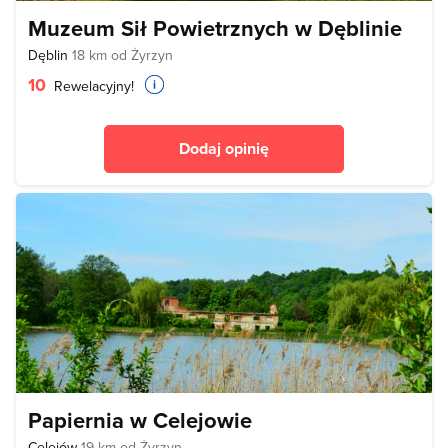
Muzeum Sił Powietrznych w Dęblinie
Dęblin
18 km od Żyrzyn
10
Rewelacyjny!
Dodaj opinię
Papiernia w Celejowie
Celejów
19 km od Żyrzyn