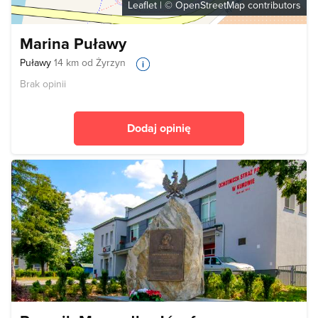
Leaflet
| ©
OpenStreetMap
contributors
Marina Puławy
Puławy
14 km od Żyrzyn
Brak opinii
Dodaj opinię