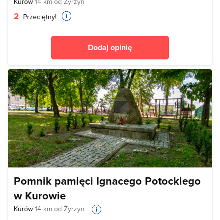
Kurów
14 km od Żyrzyn
2
Przeciętny!
Dodaj opinię
Pomnik pamięci Ignacego Potockiego
w Kurowie
Kurów
14 km od Żyrzyn