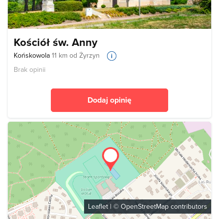
Kościół św. Anny
Końskowola
11 km od Żyrzyn
Brak opinii
Dodaj opinię
Leaflet
| ©
OpenStreetMap
contributors