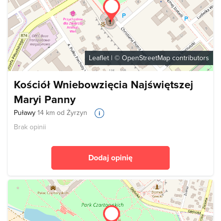
Leaflet
| ©
OpenStreetMap
contributors
Kościół Wniebowzięcia Najświętszej
Maryi Panny
Puławy
14 km od Żyrzyn
Brak opinii
Dodaj opinię