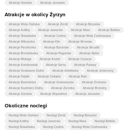
Atrakcje Garbów
Atrakcje Janowiec
Atrakcje w okolicy Żyrzyn
Atrakcje Wola Osińska
Atrakcje Żerdź
Atrakcje Borysów
Atrakcje Kotliny
Atrakcje Jaworów
Atrakcje Niwa
Atrakcje Bałtów
Atrakcje Śniadówka
Atrakcje Czołna
Atrakcje Wola Czołnowska
Atrakcje Wilczanka
Atrakcje Klin
Atrakcje Wronów
Atrakcje Parafianka
Atrakcje Baranów
Atrakcje Skrudki
Atrakcje Bronisławka
Atrakcje Pogonów
Atrakcje Sielce
Atrakcje Motoga
Atrakcje Kozioł
Atrakcje Cezaryn
Atrakcje Końskowola
Atrakcje Sarny
Atrakcje Puławy
Atrakcje Grabowce Dolne
Atrakcje Anielówka
Atrakcje Jeziorzany
Atrakcje Dęblin
Atrakcje Celejów
Atrakcje Ryki
Atrakcje Bochotnica
Atrakcje Gniewoszów
Atrakcje Drzewce
Atrakcje Kazimierz Dolny
Atrakcje Zarzeka
Atrakcje Brzeziny
Atrakcje Garbów
Atrakcje Wąwolnica
Atrakcje Janowiec
Okoliczne noclegi
Noclegi Wola Osińska
Noclegi Żerdź
Noclegi Borysów
Noclegi Kotliny
Noclegi Jaworów
Noclegi Niwa
Noclegi Bałtów
Noclegi Śniadówka
Noclegi Czołna
Noclegi Wola Czołnowska