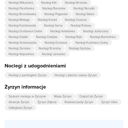
Noclegi Wilczanka
Noclegi Klin
Noclegi Wronów
Noclegi Parafianka
Noclegi Baranów
Noclegi Skrudki
Noclegi Bronisławka
Noclegi Pogonów
Noclegi Sielce
Noclegi Motoga
Noclegi Kozioł
Noclegi Cezaryn
Noclegi Końskowola
Noclegi Sarny
Noclegi Puławy
Noclegi Grabowce Dolne
Noclegi Anielówka
Noclegi Jeziorzany
Noclegi Dęblin
Noclegi Celejów
Noclegi Ryki
Noclegi Bochotnica
Noclegi Gniewoszów
Noclegi Drzewce
Noclegi Kazimierz Dolny
Noclegi Zarzeka
Noclegi Brzeziny
Noclegi Garbów
Noclegi Wąwolnica
Noclegi Janowiec
Noclegi z udogodnieniami
Noclegi z parkingiem Żyrzyn
Noclegi z placem zabaw Żyrzyn
Żyrzyn informacje
Szukam noclegu w Żyrzynie
Mapa Żyrzyn
Dojazd do Żyrzyn
Atrakcje Żyrzyn
Żyrzyn Zdjecia
Rozkład jazdy Żyrzyn
Żyrzyn Ulice
Odległości Żyrzyn