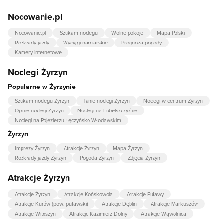
Nocowanie.pl
Nocowanie.pl
Szukam noclegu
Wolne pokoje
Mapa Polski
Rozkłady jazdy
Wyciągi narciarskie
Prognoza pogody
Kamery internetowe
Noclegi Żyrzyn
Popularne w Żyrzynie
Szukam noclegu Żyrzyn
Tanie noclegi Żyrzyn
Noclegi w centrum Żyrzyn
Opinie noclegi Żyrzyn
Noclegi na Lubelszczyźnie
Noclegi na Pojezierzu Łęczyńsko-Włodawskim
Żyrzyn
Imprezy Żyrzyn
Atrakcje Żyrzyn
Mapa Żyrzyn
Rozkłady jazdy Żyrzyn
Pogoda Żyrzyn
Zdjęcia Żyrzyn
Atrakcje Żyrzyn
Atrakcje Żyrzyn
Atrakcje Końskowola
Atrakcje Puławy
Atrakcje Kurów (pow. puławski)
Atrakcje Dęblin
Atrakcje Markuszów
Atrakcje Witoszyn
Atrakcje Kazimierz Dolny
Atrakcje Wąwolnica