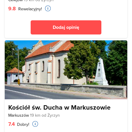
9.8
Rewelacyjny!
Dodaj opinię
Kościół św. Ducha w Markuszowie
Markuszów
19 km od Żyrzyn
7.4
Dobry!