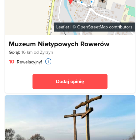
Leaflet
| ©
OpenStreetMap
contributors
Muzeum Nietypowych Rowerów
Gołąb
16 km od Żyrzyn
10
Rewelacyjny!
Dodaj opinię