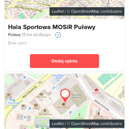
Leaflet
| ©
OpenStreetMap
contributors
Hala Sportowa MOSiR Puławy
Puławy
13 km od Żyrzyn
Brak opinii
Dodaj opinię
Leaflet
| ©
OpenStreetMap
contributors