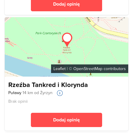
Dodaj opinię
Leaflet
| ©
OpenStreetMap
contributors
Rzeźba Tankred i Klorynda
Puławy
14 km od Żyrzyn
Brak opinii
Dodaj opinię