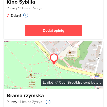
Kino Sybilla
Puławy
13 km od Żyrzyn
7
Dobry!
Dodaj opinię
Leaflet
| ©
OpenStreetMap
contributors
Brama rzymska
Puławy
14 km od Żyrzyn