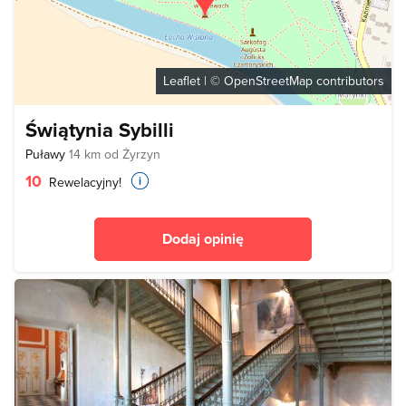
Leaflet
| ©
OpenStreetMap
contributors
Świątynia Sybilli
Puławy
14 km od Żyrzyn
10
Rewelacyjny!
Dodaj opinię