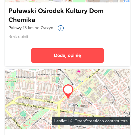
Puławski Ośrodek Kultury Dom
Chemika
Puławy
13 km od Żyrzyn
Brak opinii
Dodaj opinię
Leaflet
| ©
OpenStreetMap
contributors