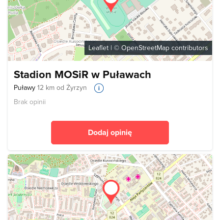
Leaflet
| ©
OpenStreetMap
contributors
Stadion MOSiR w Puławach
Puławy
12 km od Żyrzyn
Brak opinii
Dodaj opinię