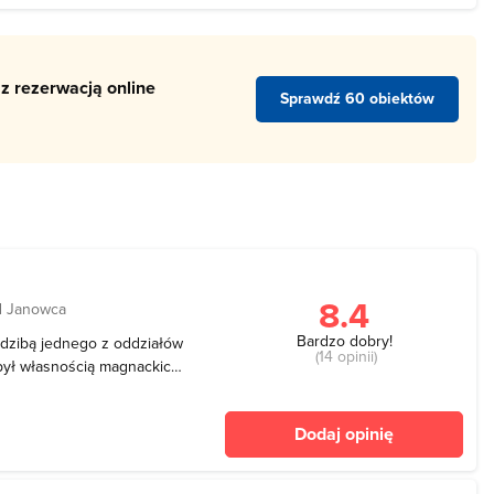
z rezerwacją online
Sprawdź 60 obiektów
8.4
d Janowca
Bardzo dobry!
edzibą jednego z oddziałów
(14 opinii)
ył własnością magnackich
ch. Obecnie turyści mogą
stejowy wzniesiony na
Dodaj opinię
II