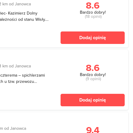
8.6
2 km od Janowca
Bardzo dobry!
iec- Kazimierz Dolny
(18 opinii)
ależności od stanu Wisły.
T NORMALNY 12 zł (dorośli,
 (dzieci do lat 18)
Dodaj opinię
7 zł SAM
8.6
3 km od Janowca
Bardzo dobry!
 czterema – spichlerzami
(9 opinii)
h u tzw. przewozu
sytuowane na dwóch
koracja szczytu ma
Dodaj opinię
dynkiem znajduje s
9.4
km od Janowca