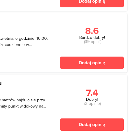
Dodaj opinię
 i r
8.6
Bardzo dobry!
ietnia, o godzinie: 10:00.
(39 opinii)
ja: codziennie w
30 czerwca: weekendy
 - 19:00, 1 lipca - 31
Dodaj opinię
0:0
u
7.4
Dobry!
 metrów najdują się przy
(3 opinie)
mity punkt widokowy na
. W rejonie znana jest
ierzu Dolnym i Parchatce.
Dodaj opinię
zie