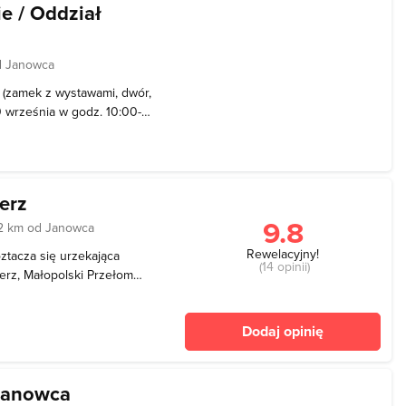
 / Oddział
d Janowca
zamek z wystawami, dwór,
0 września w godz. 10:00-
mkowe czynne dodatkowo w
ździernika do 30 kwietnia
erz
9.8
2 km od Janowca
Rewelacyjny!
ztacza się urzekająca
(14 opinii)
erz, Małopolski Przełom
mierz - stary przysiółek
na nazwać ją „żywym
Dodaj opinię
chłopski
Janowca