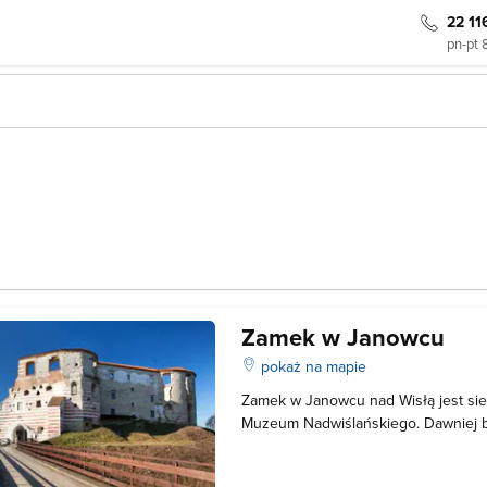
22 11
pn-pt 
Zamek w Janowcu
pokaż na mapie
Zamek w Janowcu nad Wisłą jest si
Muzeum Nadwiślańskiego. Dawniej b
rodów Firlejów, Tarłów i Lubomirskic
przypadają na 1508-1526 r. Zespół 