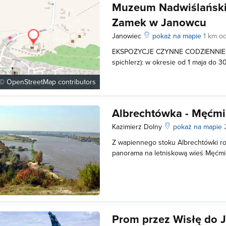
Muzeum Nadwiślańskie
Zamek w Janowcu
Janowiec
pokaż na mapie
1 km o
EKSPOZYCJE CZYNNE CODZIENNIE (
spichlerz): w okresie od 1 maja do 3
17:00. Dziedziniec i krużganki za
 ©
OpenStreetMap
contributors
godz. 17:00-20:00 w okresie od 1 pa
w godz. 09:00-16:00 Ekspozycje nie
Albrechtówka - Męćmi
Kazimierz Dolny
pokaż na mapie
Z wapiennego stoku Albrechtówki ro
panorama na letniskową wieś Męćmi
Wisły i Równinę Radomską. Wieś Mięć
flisacki leży w suchej dolince. Moż
skansenem”, gdyż wiele wiekowych 
Prom przez Wisłę do 