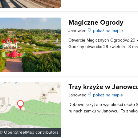
bastejowy wzniesiony na pocz. XVI w.
Magiczne Ogrody
Janowiec
pokaż na mapie
Otwarcie Magicznych Ogrodów: 29 kw
Godziny otwarcia: 29 kwietnia - 3 ma
godzinach: 10:00 - 19:00, 4 maja - 
(sobota, niedziela) w godzinach: 10:00
sierpnia: codziennie w godzinach: 1
Trzy krzyże w Janowc
Janowiec
pokaż na mapie
Dębowe krzyże o wysokości około 9
ruinach zamku w Janowcu. To znako
Janowiec i Małopolski Przełom Wisły
również Góra Trzech Krzyży w Kazim
Podpowiadamy, że trzy krzyże znajd
 ©
OpenStreetMap
contributors