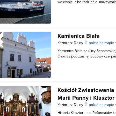
we dwoje, albo rodzinnie, maksymal
Rejs jest "na wyłączność", nie płyni
Orientacyjna pora rejsów , między g
do ustalenia telefonicznie. P
Kamienica Biała
Kazimierz Dolny
pokaż na mapie
Kamienica Biała na ulicy Senatorskie
Chociaż podczas jej budowy czerpan
Celejowskiej to ma ona znacznie pro
zdobniczym akcentem jest attyka. Pr
praktyczne zastosowanie. Służy
Kościół Zwiastowania 
Marii Panny i Klaszto
Kazimierz Dolny
pokaż na mapie
Historia Klasztoru oo. Reformatów Ł