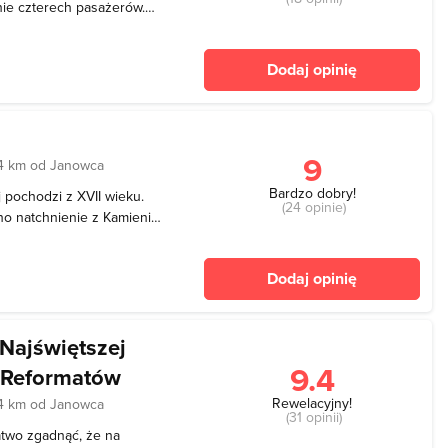
nie czterech pasażerów.
e z Państwem nikt obcy.
odz. 11:00 do zmierzchu,
Dodaj opinię
9
4 km od Janowca
Bardzo dobry!
j pochodzi z XVII wieku.
(24 opinie)
o natchnienie z Kamienicy
stszy wygląd. Jej jedynym
osta fasada znajduje
Dodaj opinię
Najświętszej
9.4
r Reformatów
Rewelacyjny!
4 km od Janowca
(31 opinii)
atwo zgadnąć, że na