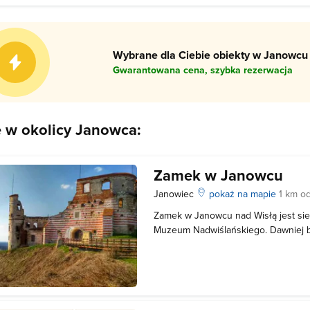
Wybrane dla Ciebie obiekty w Janowcu 
Gwarantowana cena, szybka rezerwacja
e w okolicy Janowca:
Zamek w Janowcu
Janowiec
pokaż na mapie
1 km o
Zamek w Janowcu nad Wisłą jest si
Muzeum Nadwiślańskiego. Dawniej b
rodów Firlejów, Tarłów i Lubomirski
zwiedzać zespół budowli: Zamek ba
pocz. XVI w. i rozbudowywany do XV