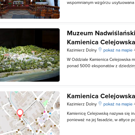
wspomnianym wzgórzu usytuowana b
Warto wspomnieć, że z tym też miej
Wietrzna Góra – miejscowość stano
Kazimierza. W 1589 roku doszło do
Muzeum Nadwiślańskie
Kamienica Celejowsk
Kazimierz Dolny
pokaż na mapie
W Oddziale Kamienica Celejowska mi
ponad 5000 eksponatów z dziedziny a
pięknych, a w szczególności malarstw
powstałego w kręgu artystycznym pr
Pruszkowskiego. Warto dodać, że K
Kamienica Celejowsk
Kazimierz Dolny
pokaż na mapie
Kamienicę Celejowską nazywa się in
ponieważ na jej fasadzie, w attyce p
się figura tego świętego. Zwano ją 
ze względu na ciemną barwę tynku ś