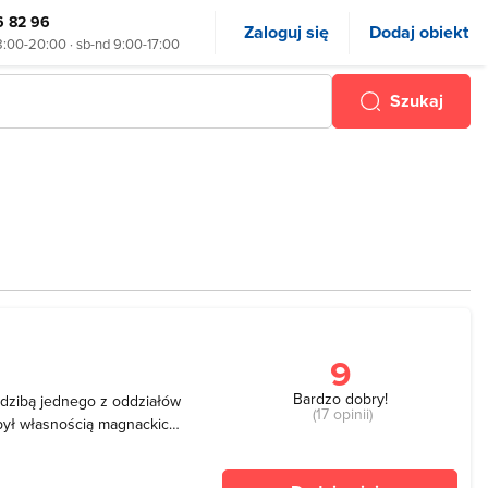
6 82 96
Zaloguj się
Dodaj obiekt
8:00-20:00 · sb-nd 9:00-17:00
Szukaj
9
Bardzo dobry!
edzibą jednego z oddziałów
(17 opinii)
ył własnością magnackich
h, a lata budowy
budowli obejmuje: Zamek