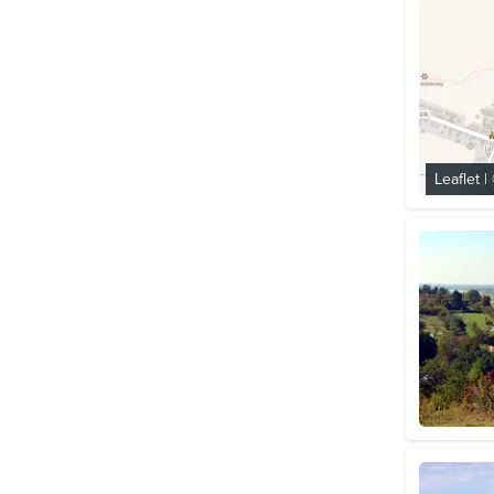
Leaflet
|