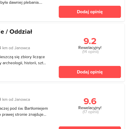
yła dawniej plebania.
scem kojarzona jest
Dodaj opinię
wiąca prapoczątek
 wymiany dóbr między p
 / Oddział
9.2
a
Rewelacyjny!
4 km od Janowca
(14 opinii)
eszczą się zbiory liczące
rcheologii, historii, sztuk
a z lat 1918-1939,
Dodaj opinię
of. Tadeusza
amienica Ce
a
9.6
4 km od Janowca
Rewelacyjny!
aczej pod św. Bartłomiejem
(17 opinii)
o prawej stronie znajduje
również kamienicą Czarną
ciany przedniej. Nie