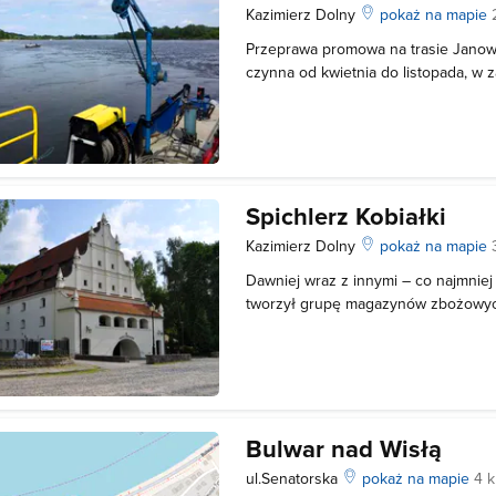
Kazimierz Dolny
pokaż na mapie
Przeprawa promowa na trasie Janow
czynna od kwietnia do listopada, w z
Czynne codziennie 8:00-19:00 BILE
emeryci, renciści) BILET ULGOWY 7 zł
SAMOCHÓD OSOBOWY + kierowca 1
Spichlerz Kobiałki
Kazimierz Dolny
pokaż na mapie
Dawniej wraz z innymi – co najmniej
tworzył grupę magazynów zbożowyc
janowieckiego. Miał dwie komory u
piętrach. Powstał w 1636 r., stąd de
charakter manierystyczny. Przed bu
Bulwar nad Wisłą
ul.Senatorska
pokaż na mapie
4 