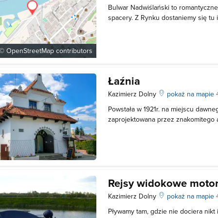
Bulwar Nadwiślański to romantyczne
spacery. Z Rynku dostaniemy się tu 
mijając po drodzę Kamienicę Celejow
kierując się w stronę Wisły. Dotrzeć
Nadwiślańską. Czterokilometrowy tra
 ©
OpenStreetMap
contributors
Łaźnia
Kazimierz Dolny
pokaż na mapie
Powstała w 1921r. na miejscu dawneg
zaprojektowana przez znakomitego a
Witkiewicza. Początkowo budynek spe
miejskiej i pralni. W ostatnich latac
i restauracyjne. Na ścianie wmurowa
Rejsy widokowe moto
Kazimierz Dolny
pokaż na mapie
Pływamy tam, gdzie nie dociera nikt 