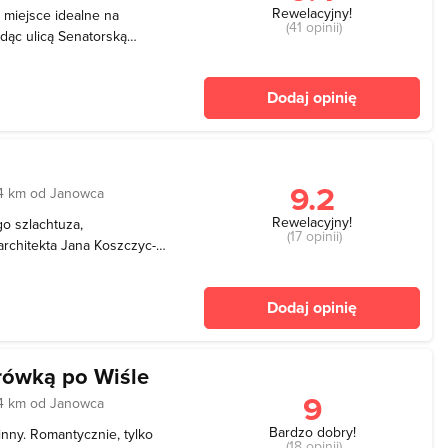
Rewelacyjny!
 miejsce idealne na
(41 opinii)
idąc ulicą Senatorską
ską oraz Kamienicę Białą i
 tu można także ulicą
Dodaj opinię
kt
9.2
4 km od Janowca
Rewelacyjny!
o szlachtuza,
(17 opinii)
rchitekta Jana Koszczyc-
łniał funkcje łaźni
h pełni funkcje pensjonatowe
Dodaj opinię
na tab
rówką po Wiśle
9
4 km od Janowca
Bardzo dobry!
inny. Romantycznie, tylko
(18 opinii)