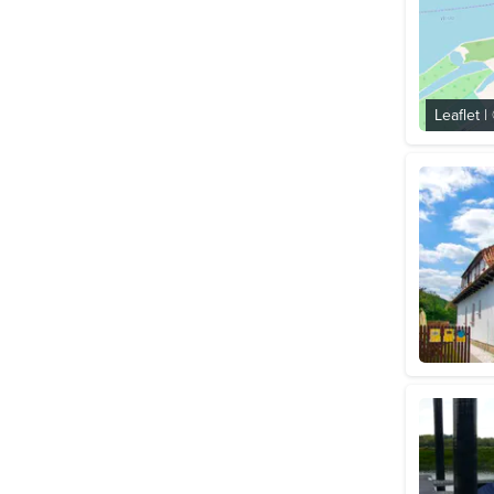
Leaflet
|