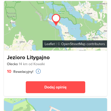
Leaflet
| ©
OpenStreetMap
contributors
Jezioro Litygajno
Olecko
14 km od Kowalki
10
Rewelacyjny!
Dodaj opinię