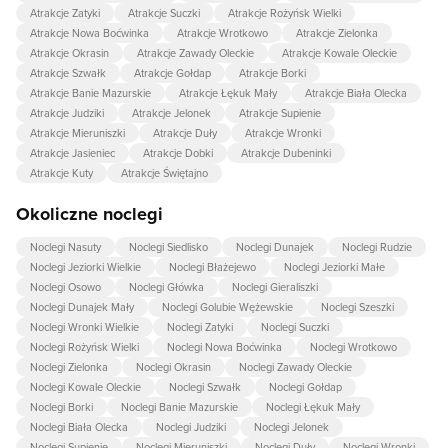
Atrakcje Zatyki
Atrakcje Suczki
Atrakcje Rożyńsk Wielki
Atrakcje Nowa Boćwinka
Atrakcje Wrotkowo
Atrakcje Zielonka
Atrakcje Okrasin
Atrakcje Zawady Oleckie
Atrakcje Kowale Oleckie
Atrakcje Szwałk
Atrakcje Gołdap
Atrakcje Borki
Atrakcje Banie Mazurskie
Atrakcje Łękuk Mały
Atrakcje Biała Olecka
Atrakcje Judziki
Atrakcje Jelonek
Atrakcje Supienie
Atrakcje Mieruniszki
Atrakcje Duły
Atrakcje Wronki
Atrakcje Jasieniec
Atrakcje Dobki
Atrakcje Dubeninki
Atrakcje Kuty
Atrakcje Świętajno
Okoliczne noclegi
Noclegi Nasuty
Noclegi Siedlisko
Noclegi Dunajek
Noclegi Rudzie
Noclegi Jeziorki Wielkie
Noclegi Błażejewo
Noclegi Jeziorki Małe
Noclegi Osowo
Noclegi Główka
Noclegi Gieraliszki
Noclegi Dunajek Mały
Noclegi Golubie Wężewskie
Noclegi Szeszki
Noclegi Wronki Wielkie
Noclegi Zatyki
Noclegi Suczki
Noclegi Rożyńsk Wielki
Noclegi Nowa Boćwinka
Noclegi Wrotkowo
Noclegi Zielonka
Noclegi Okrasin
Noclegi Zawady Oleckie
Noclegi Kowale Oleckie
Noclegi Szwałk
Noclegi Gołdap
Noclegi Borki
Noclegi Banie Mazurskie
Noclegi Łękuk Mały
Noclegi Biała Olecka
Noclegi Judziki
Noclegi Jelonek
Noclegi Supienie
Noclegi Mieruniszki
Noclegi Duły
Noclegi Wronki