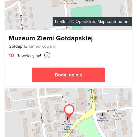
Leaflet
| ©
OpenStreetMap
contributors
Muzeum Ziemi Gołdapskiej
Gołdap
12 km od Kowalki
10
Rewelacyjny!
Dodaj opinię