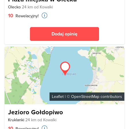
Olecko
24 km od Kowalki
10
Rewelacyjny!
Dodaj opinię
Leaflet
| ©
OpenStreetMap
contributors
Jezioro Gołdopiwo
Kruklanki
24 km od Kowalki
10
Rewelacyjny!