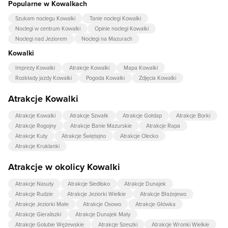
Popularne w Kowalkach
Szukam noclegu Kowalki
Tanie noclegi Kowalki
Noclegi w centrum Kowalki
Opinie noclegi Kowalki
Noclegi nad Jeziorem
Noclegi na Mazurach
Kowalki
Imprezy Kowalki
Atrakcje Kowalki
Mapa Kowalki
Rozkłady jazdy Kowalki
Pogoda Kowalki
Zdjęcia Kowalki
Atrakcje Kowalki
Atrakcje Kowalki
Atrakcje Szwałk
Atrakcje Gołdap
Atrakcje Borki
Atrakcje Rogojny
Atrakcje Banie Mazurskie
Atrakcje Rapa
Atrakcje Kuty
Atrakcje Świętajno
Atrakcje Olecko
Atrakcje Kruklanki
Atrakcje w okolicy Kowalki
Atrakcje Nasuty
Atrakcje Siedlisko
Atrakcje Dunajek
Atrakcje Rudzie
Atrakcje Jeziorki Wielkie
Atrakcje Błażejewo
Atrakcje Jeziorki Małe
Atrakcje Osowo
Atrakcje Główka
Atrakcje Gieraliszki
Atrakcje Dunajek Mały
Atrakcje Golubie Wężewskie
Atrakcje Szeszki
Atrakcje Wronki Wielkie