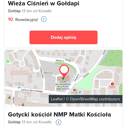
Wieża Ciśnień w Gołdapi
Gołdap
13 km od Kowalki
10
Rewelacyjny!
Dodaj opinię
Leaflet
| ©
OpenStreetMap
contributors
Gotycki kościół NMP Matki Kościoła
Gołdap
13 km od Kowalki