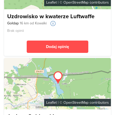
Leaflet
| ©
OpenStreetMap
contributors
Uzdrowisko w kwaterze Luftwaffe
Gołdap
16 km od Kowalki
Brak opinii
Dodaj opinię
Leaflet
| ©
OpenStreetMap
contributors