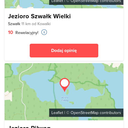
Leaflet
| ©
OpenStreetMap
contributors
Jezioro Szwałk Wielki
Szwałk
11 km od Kowalki
10
Rewelacyjny!
Dodaj opinię
Leaflet
| ©
OpenStreetMap
contributors