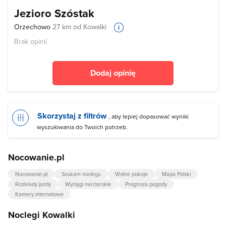
Jezioro Szóstak
Orzechowo
27 km od Kowalki
Brak opinii
Dodaj opinię
Skorzystaj z filtrów
, aby lepiej dopasować wyniki
wyszukiwania do Twoich potrzeb.
Nocowanie.pl
Nocowanie.pl
Szukam noclegu
Wolne pokoje
Mapa Polski
Rozkłady jazdy
Wyciągi narciarskie
Prognoza pogody
Kamery internetowe
Noclegi Kowalki