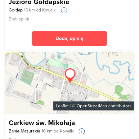
Jezioro Gołdapskie
Gołdap
16 km od Kowalki
Brak opinii
Dodaj opinię
Leaflet
| ©
OpenStreetMap
contributors
Cerkiew św. Mikołaja
Banie Mazurskie
16 km od Kowalki