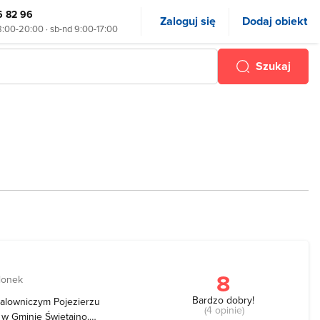
6 82 96
Zaloguj się
Dodaj obiekt
8:00-20:00 · sb-nd 9:00-17:00
Szukaj
8
lonek
Bardzo dobry!
malowniczym Pojezierzu
(4 opinie)
k w Gminie Świętajno.