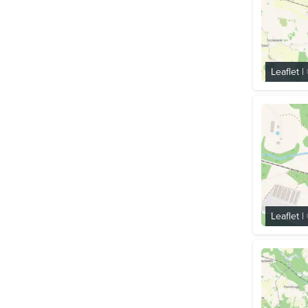
Leaflet
|
Leaflet
|