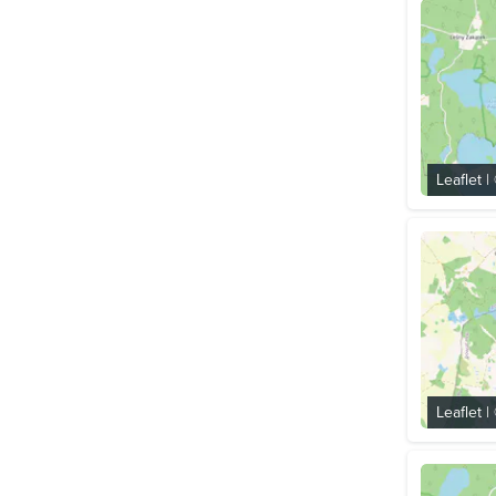
Leaflet
|
Leaflet
|