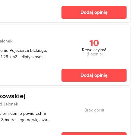
 43.7 metra, jednak
Dodaj opinię
e mniej
10
Jelonek
Rewelacyjny!
enie Pojezierza Ełckiego.
(1 opinia)
 1.28 km2 i eliptycznym
t słabo rozwinięta,
kiem. Zbiornik otoczony jest
Dodaj opinię
kowskie)
od Jelonek
Brak opinii
biornikiem o powierzchni
5.8 metra; jego największa
owa jest rozwinięta i
okie, miejscami strome.