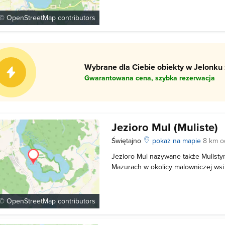
które usytuowane są w północnej c
jeziora znajduje się wiele cennych z
 ©
OpenStreetMap
contributors
Wybrane dla Ciebie obiekty w Jelonku 
Gwarantowana cena, szybka rezerwacja
Jezioro Mul (Muliste)
Świętajno
pokaż na mapie
8 km o
Jezioro Mul nazywane także Mulisty
Mazurach w okolicy malowniczej wsi 
zbiornika otoczone są przez lasy, łą
Maksymalna głębokość jeziora wyno
obficie porośnięte roślinnością podw
 ©
OpenStreetMap
contributors