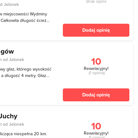
Brak opinii
od Jelonek
 w miejscowości Wydminy
 Całkowita długość ścieżko
znakowana i biegnie po
Dodaj opinię
e przejeżdżania trasy
ingów
10
m od Jelonek
Rewelacyjny!
owy głaz, którego wysokość
(1 opinia)
 a długość 4 metry. Głaz
wego kościoła. Według
Jaćwingowie składali ofiary
Dodaj opinię
 Juchy
10
m od Jelonek
Rewelacyjny!
licząca niespełna 20 km.
(1 opinia)