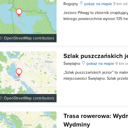
Rogojny
pokaż na mapie
9 km od
Jezioro Piłwąg to zbiornik znajdując
którego powierzchnia wynosi 135 h
głębokość to 3.6 metra. Akwen otoc
Boreckiej, jego linia brzegowa jest ś
niskie i podmokłe. Porasta
 ©
OpenStreetMap
contributors
Szlak puszczańskich j
Świętajno
pokaż na mapie
9 km o
„Szlak puszczańskich jezior” to mal
miejscowości Świętajno. Szlak prze
kolejności: Mazury - Szwałk - Czer
Borki – Rogojny – Mazury. Całkowit
wynosi 19 km. Opracowana trasa pr
 ©
OpenStreetMap
contributors
Trasa rowerowa: Wydmi
Wydminy