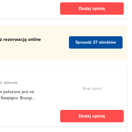
zęści akwenu. W pobliżu
Dodaj opinię
abytk
z rezerwacją online
Sprawdź 37 obiektów
d Jelonek
Brak opinii
m położone jest na
Świętajno. Brzegi
ki oraz pola uprawne.
si 15 m. Dno akwenu jest
Dodaj opinię
odną z licz