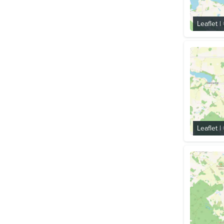
Leaflet
|
Leaflet
|