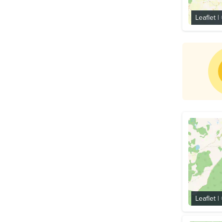
Leaflet
|
Leaflet
|