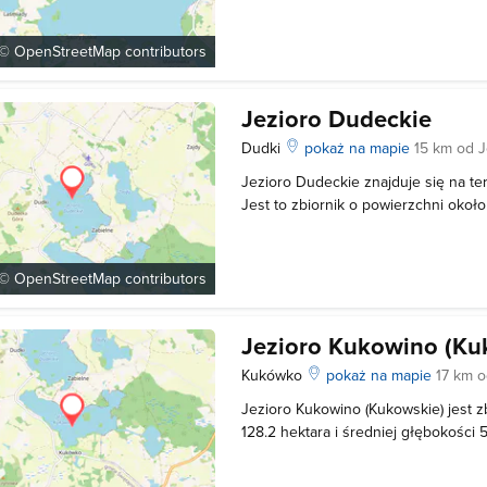
Maksymalna głębokość akwenu sięga
średnia głębokość jest zdecydowani
 ©
OpenStreetMap
contributors
Jezioro Dudeckie
Dudki
pokaż na mapie
15 km od 
Jezioro Dudeckie znajduje się na ter
Jest to zbiornik o powierzchni około
kształcie. Linia brzegowa akwenu jes
porośnięta trzciną, sitowiem i tatara
nieużytkami, polami oraz
 ©
OpenStreetMap
contributors
Jezioro Kukowino (Ku
Kukówko
pokaż na mapie
17 km 
Jezioro Kukowino (Kukowskie) jest z
128.2 hektara i średniej głębokości 
głębia wynosi 14.1 metra. Linia brzeg
urozmaicona, brzegi przeważnie wys