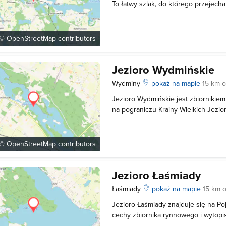
To łatwy szlak, do którego przejech
2 godziny. Szlak rowerowy rozpoczy
miejscowości Stare Juchy w powieci
miejscowości mazurskiej w której r
 ©
OpenStreetMap
contributors
Jezioro Wydmińskie
Wydminy
pokaż na mapie
15 km 
Jezioro Wydmińskie jest zbiorniki
na pograniczu Krainy Wielkich Jezio
Ełckiego. Powierzchnia akwenu wyno
całości objęty jest strefą ciszy, co o
można poruszać się łodziami
 ©
OpenStreetMap
contributors
Jezioro Łaśmiady
Łaśmiady
pokaż na mapie
15 km 
Jezioro Łaśmiady znajduje się na Poj
cechy zbiornika rynnowego i wytop
wynosi 5.8 kilometra natomiast szero