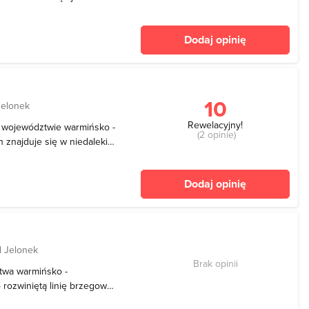
m², długość 6200 m,
miejscami ponad 18 m.
Dodaj opinię
jeziorem Lity
10
Jelonek
Rewelacyjny!
w województwie warmińsko -
(2 opinie)
znajduje się w niedalekiej
zbiornika są średnio
lasami Puszczy Boreckiej z
Dodaj opinię
d Jelonek
Brak opinii
ztwa warmińsko -
rozwiniętą linię brzegową
ajdują się trzy wyspy,