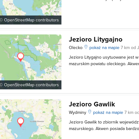
Powierzchnia akwenu wynosi 5,64 k
szerokość do 1800 m, a głębokość 
Jezioro sielawowe połączone jest z 
 ©
OpenStreetMap
contributors
Jezioro Litygajno
Olecko
pokaż na mapie
7 km od 
Jezioro Litygajno usytuowane jest 
mazurskim powiatu oleckiego. Akwen 
odległości od jeziora Łaźno. Brzegi 
rozwinięte porośnięte w większości 
kolei od wschodu jezioro ot
 ©
OpenStreetMap
contributors
Jezioro Gawlik
Wydminy
pokaż na mapie
7 km o
Jezioro Gawlik to zbiornik wojewód
mazurskiego. Akwen posiada bardzo 
a na terenie całego jeziora Gawlik zn