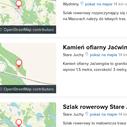
Wydminy
pokaż na mapie
14 km 
Szlak rowerowy rozpoczynający się
na Mazurach należy do łatwych tras.
to 32 km. Trasa rowerowa nie jest o
 ©
OpenStreetMap
contributors
części drogami asfaltowymi. W trakci
warto zatrzymać się na chwile aby
Kamień ofiarny Jaćw
Stare Juchy
pokaż na mapie
14 k
Kamień ofiarny Jaćwingów to granit
wynosi 1.5 metra, szerokość 3 metry,
znajduje się na wschód od miejsco
tradycji miał być miejscem, gdzie w 
swoim bogom. Niektórzy uważa
 ©
OpenStreetMap
contributors
Szlak rowerowy Stare
Stare Juchy
pokaż na mapie
14 k
Szlak rowerowy to malownicza trasa 