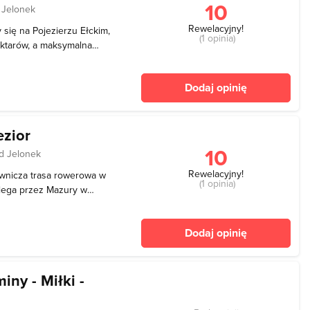
10
 Jelonek
Rewelacyjny!
y się na Pojezierzu Ełckim,
(1 opinia)
ektarów, a maksymalna
zony jest lasami Puszczy
rednio rozwinięta, a brzegi
Dodaj opinię
ezior
10
d Jelonek
Rewelacyjny!
ownicza trasa rowerowa w
(1 opinia)
biega przez Mazury w
wony Dwór – Zamoście –
a długość trasy rowerowej
Dodaj opinię
zez
ny - Miłki -