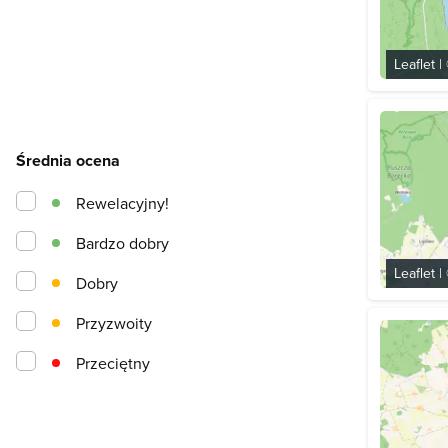
Leaflet
|
Średnia ocena
Rewelacyjny!
Bardzo dobry
Leaflet
|
Dobry
Przyzwoity
Przeciętny