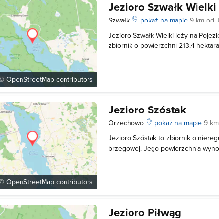
Jezioro Szwałk Wielki
Szwałk
pokaż na mapie
9 km od 
Jezioro Szwałk Wielki leży na Pojezi
zbiornik o powierzchni 213.4 hektar
wynoszącej 11 metrów. Jego linia br
rozwinięta a strefa przybrzeżna doś
poprzez strumyk Czarna Struga łącz
 ©
OpenStreetMap
contributors
Jezioro Szóstak
Orzechowo
pokaż na mapie
9 km
Jezioro Szóstak to zbiornik o nieregul
brzegowej. Jego powierzchnia wyno
średnia głębokość to 9.1 metra. Najw
ponad 28 metrów. Na akwenie znajduj
których największa ma 10.6 hektar
 ©
OpenStreetMap
contributors
Jezioro Piłwąg