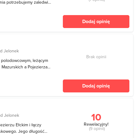
ania potrzebujemy zaledwie
na się w przepięknej
e Ełckim. Okolice
Dodaj opinię
ozpocz
od Jelonek
Brak opinii
em polodowcowym, leżącym
r Mazurskich a Pojezierza
si ok. 336 hektarów i w
znacza, że po jeziorze nie
Dodaj opinię
10
od Jelonek
Rewelacyjny!
ezierzu Ełckim i łączy
(9 opinii)
iskowego. Jego długość
kość to 3.8 kilometrów.