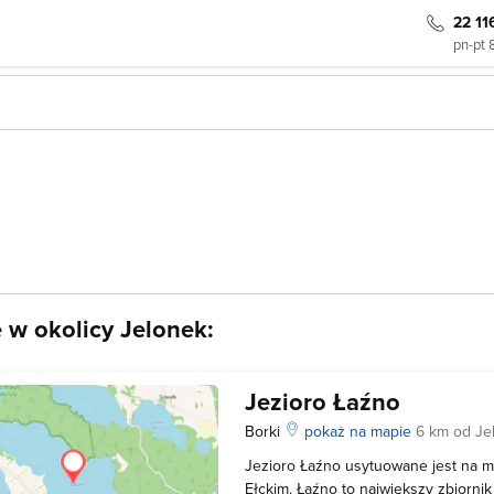
22 11
pn-pt 
e w okolicy Jelonek:
Jezioro Łaźno
Borki
pokaż na mapie
6 km od Je
Jezioro Łaźno usytuowane jest na 
Ełckim. Łaźno to największy zbiorni