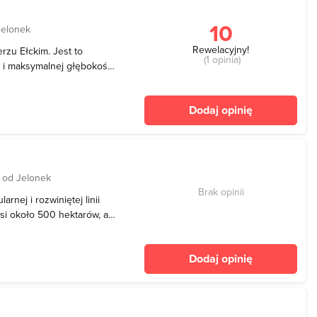
10
Jelonek
Rewelacyjny!
erzu Ełckim. Jest to
(1 opinia)
a i maksymalnej głębokości
zegowa jest słabo
ć wąska. Szwałk Wielki
Dodaj opinię
y się
 od Jelonek
Brak opinii
arnej i rozwiniętej linii
si około 500 hektarów, a
iększa głębia sięga tu
e się kilka wysp, z
Dodaj opinię