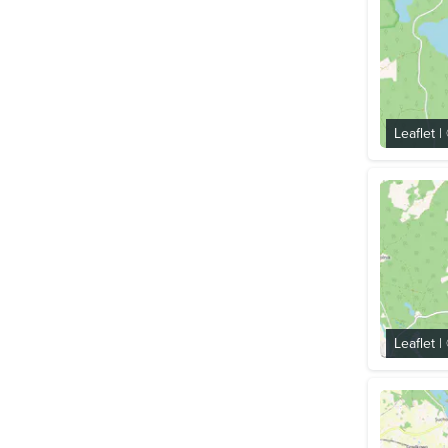
Leaflet
|
Leaflet
|