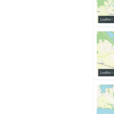
Leaflet
|
Leaflet
|