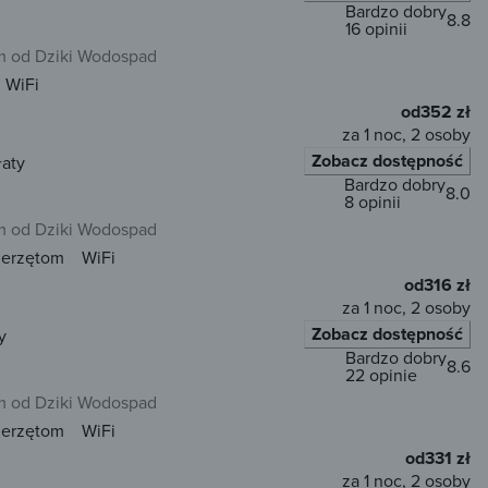
Bardzo dobry
8.8
16 opinii
 od Dziki Wodospad
WiFi
od
352 zł
za 1 noc, 2 osoby
Zobacz dostępność
łaty
Bardzo dobry
8.0
8 opinii
 od Dziki Wodospad
ierzętom
WiFi
od
316 zł
za 1 noc, 2 osoby
Zobacz dostępność
y
Bardzo dobry
8.6
22 opinie
 od Dziki Wodospad
ierzętom
WiFi
od
331 zł
za 1 noc, 2 osoby