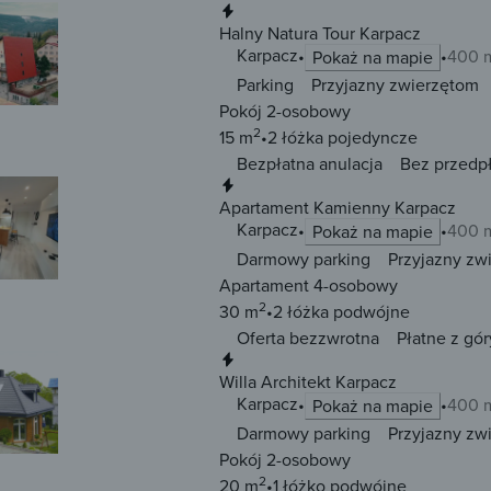
Natychmiastowa rezerwacja
Halny Natura Tour Karpacz
Karpacz
400 m
Pokaż na mapie
Parking
Przyjazny zwierzętom
Pokój 2-osobowy
2
15 m
2 łóżka
pojedyncze
Bezpłatna anulacja
Bez przedp
Natychmiastowa rezerwacja
Apartament Kamienny Karpacz
Karpacz
400 m
Pokaż na mapie
Darmowy parking
Przyjazny zw
Apartament 4-osobowy
2
30 m
2 łóżka
podwójne
Oferta bezzwrotna
Płatne z gór
Natychmiastowa rezerwacja
Willa Architekt Karpacz
Karpacz
400 m
Pokaż na mapie
Darmowy parking
Przyjazny zw
Pokój 2-osobowy
2
20 m
1 łóżko
podwójne