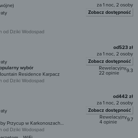
za 1 noc, 2 osoby
dwójne)
Zobacz dostępność
łaty
 od Dziki Wodospad
od
523 zł
za 1 noc, 2 osoby
Zobacz dostępność
łaty
opularny wybór
Rewelacyjny
9.3
22 opinie
Mountain Residence Karpacz
 od Dziki Wodospad
od
442 zł
za 1 noc, 2 osoby
Zobacz dostępność
łaty
Rewelacyjny
9.7
4 opinie
 by Przycup w Karkonoszach
konosze
 od Dziki Wodospad
ierzętom
WiFi