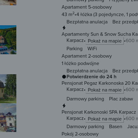
Apartament 5-osobowy
2
43 m
4 łóżka
(3 pojedyncze, 1 po
Bezpłatna anulacja
Bez przedp
Natychmiastowa rezerwacja
Apartamenty Sun & Snow Sucha Ka
Karpacz
600 m
Pokaż na mapie
Parking
WiFi
Apartament 2-osobowy
1 łóżko
podwójne
Bezpłatna anulacja
Bez przedp
Potwierdzenie do 24 h
Pensjonat Pegaz Karkonoska 20 Ka
Karpacz
600 m
Pokaż na mapie
Darmowy parking
Plac zabaw
Natychmiastowa rezerwacja
Pensjonat Karkonoski SPA Karpacz
Karpacz
600 m
Pokaż na mapie
Darmowy parking
Basen
Jacu
Pokój 2-osobowy