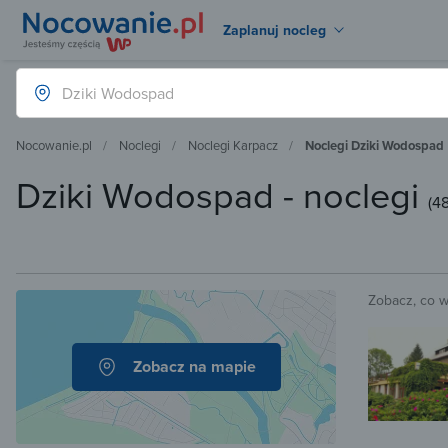
Zaplanuj nocleg
Nocowanie.pl
Noclegi
Noclegi Karpacz
Noclegi Dziki Wodospad
Dziki Wodospad - noclegi
(
48
Zobacz, co 
Zobacz na mapie