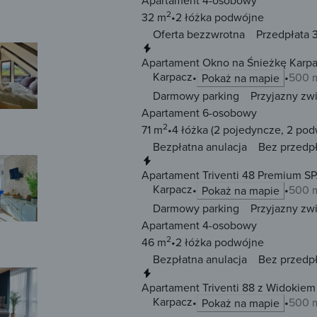
Apartament 4-osobowy
2
32 m
2 łóżka
podwójne
Oferta bezzwrotna
Przedpłata 3
Natychmiastowa rezerwacja
Apartament Okno na Śnieżkę Karp
Karpacz
500 m
Pokaż na mapie
Darmowy parking
Przyjazny zw
Apartament 6-osobowy
2
71 m
4 łóżka
(2 pojedyncze, 2 pod
Bezpłatna anulacja
Bez przedp
Natychmiastowa rezerwacja
Apartament Triventi 48 Premium S
Karpacz
500 m
Pokaż na mapie
Darmowy parking
Przyjazny zw
Apartament 4-osobowy
2
46 m
2 łóżka
podwójne
Bezpłatna anulacja
Bez przedp
Natychmiastowa rezerwacja
Apartament Triventi 88 z Widokiem
Karpacz
500 m
Pokaż na mapie