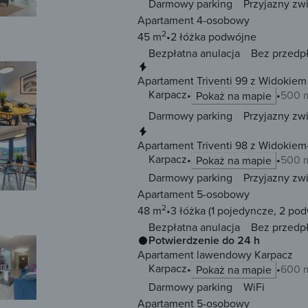
Darmowy parking
Przyjazny zw
Apartament 4-osobowy
2
45 m
2 łóżka
podwójne
Bezpłatna anulacja
Bez przedp
Natychmiastowa rezerwacja
Apartament Triventi 99 z Widokiem
Karpacz
500 m
Pokaż na mapie
Darmowy parking
Przyjazny zw
Natychmiastowa rezerwacja
Apartament Triventi 98 z Widokie
Karpacz
500 m
Pokaż na mapie
Darmowy parking
Przyjazny zw
Apartament 5-osobowy
2
48 m
3 łóżka
(1 pojedyncze, 2 po
Bezpłatna anulacja
Bez przedp
Potwierdzenie do 24 h
Apartament lawendowy Karpacz
Karpacz
600 m
Pokaż na mapie
Darmowy parking
WiFi
Apartament 5-osobowy