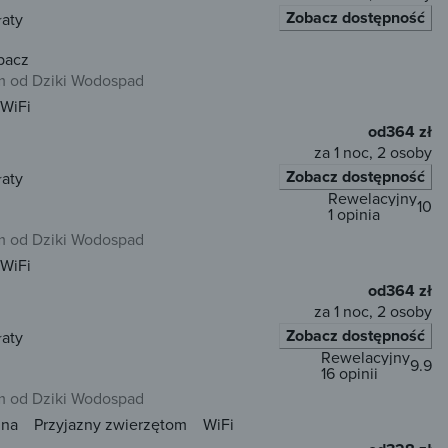
Zobacz dostępność
łaty
pacz
 od Dziki Wodospad
WiFi
od
364 zł
za 1 noc, 2 osoby
Zobacz dostępność
łaty
Rewelacyjny
10
1 opinia
 od Dziki Wodospad
WiFi
od
364 zł
za 1 noc, 2 osoby
Zobacz dostępność
łaty
Rewelacyjny
9.9
16 opinii
 od Dziki Wodospad
una
Przyjazny zwierzętom
WiFi