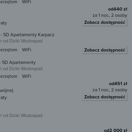
ierzętom
WiFi
od
440 zł
za 1 noc, 2 osoby
Zobacz dostępność
łaty
 - 5D Apartamenty Karpacz
 od Dziki Wodospad
ierzętom
WiFi
Zobacz dostępność
m- 5D Apartamenty
 od Dziki Wodospad
ierzętom
WiFi
od
451 zł
za 1 noc, 2 osoby
dwójne)
Zobacz dostępność
łaty
 od Dziki Wodospad
od
2 000 zł