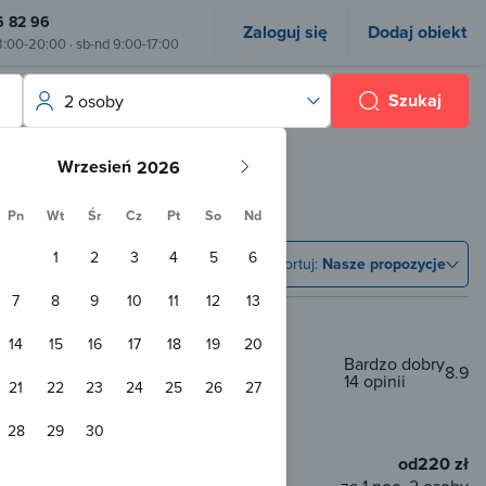
6 82 96
Zaloguj się
Dodaj obiekt
8:00-20:00 · sb-nd 9:00-17:00
Szukaj
2 osoby
Wrzesień
Pn
Wt
Śr
Cz
Pt
So
Nd
1
2
3
4
5
6
Sortuj:
Nasze propozycje
7
8
9
10
11
12
13
14
15
16
17
18
19
20
Bardzo dobry
8.9
14 opinii
21
22
23
24
25
26
27
 od Dziki Wodospad
28
29
30
od
220 zł