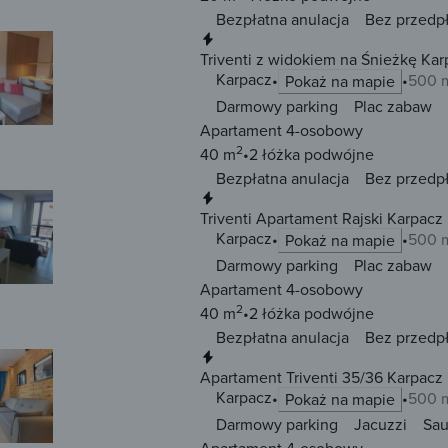
Bezpłatna anulacja
Bez przedp
Natychmiastowa rezerwacja
Triventi z widokiem na Śnieżkę Kar
Karpacz
500 m
Pokaż na mapie
Darmowy parking
Plac zabaw
Apartament 4-osobowy
2
40 m
2 łóżka
podwójne
Bezpłatna anulacja
Bez przedp
Natychmiastowa rezerwacja
Triventi Apartament Rajski Karpacz
Karpacz
500 m
Pokaż na mapie
Darmowy parking
Plac zabaw
Apartament 4-osobowy
2
40 m
2 łóżka
podwójne
Bezpłatna anulacja
Bez przedp
Natychmiastowa rezerwacja
Apartament Triventi 35/36 Karpacz
Karpacz
500 m
Pokaż na mapie
Darmowy parking
Jacuzzi
Sa