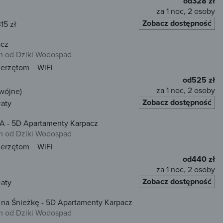
od
328 zł
za 1 noc, 2 osoby
Zobacz dostępność
15 zł
acz
 od Dziki Wodospad
ierzętom
WiFi
od
525 zł
za 1 noc, 2 osoby
wójne)
Zobacz dostępność
łaty
PA - 5D Apartamenty Karpacz
 od Dziki Wodospad
ierzętom
WiFi
od
440 zł
za 1 noc, 2 osoby
Zobacz dostępność
łaty
 na Śnieżkę - 5D Apartamenty Karpacz
 od Dziki Wodospad