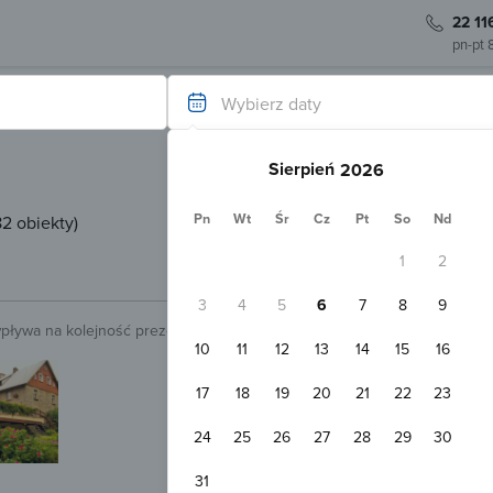
22 11
pn-pt 
Wybierz daty
Sierpień
Pn
Wt
Śr
Cz
Pt
So
Nd
2 obiekty
)
1
2
3
4
5
6
7
8
9
wpływa na kolejność prezentowanych obiektów.
Sprawdź.
10
11
12
13
14
15
16
Potwierdzenie do 24 h
Pensjonat Dom Tatry
17
18
19
20
21
22
23
Karpacz
100 m
Pokaż na mapie
24
25
26
27
28
29
30
Darmowy parking
WiFi
Apartament 2-osobowy
31
2