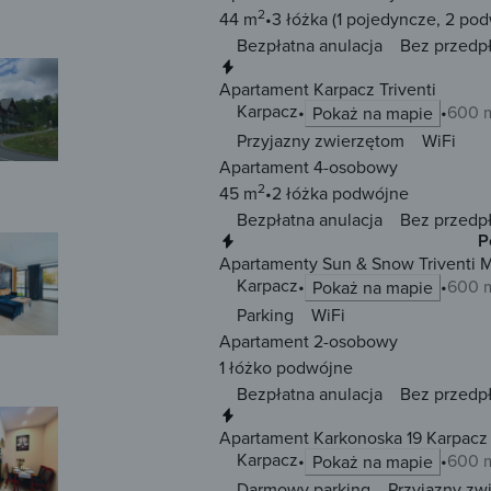
2
44 m
3 łóżka
(1 pojedyncze, 2 po
Bezpłatna anulacja
Bez przedp
Natychmiastowa rezerwacja
Apartament Karpacz Triventi
Karpacz
600 m
Pokaż na mapie
Przyjazny zwierzętom
WiFi
Apartament 4-osobowy
2
45 m
2 łóżka
podwójne
Bezpłatna anulacja
Bez przedp
Natychmiastowa rezerwacja
P
Apartamenty Sun & Snow Triventi 
Karpacz
600 m
Pokaż na mapie
Parking
WiFi
Apartament 2-osobowy
1 łóżko
podwójne
Bezpłatna anulacja
Bez przedp
Natychmiastowa rezerwacja
Apartament Karkonoska 19 Karpacz
Apartamenty Karpacz Centrum Kar
Karpacz
600 m
Pokaż na mapie
Darmowy parking
Przyjazny zw