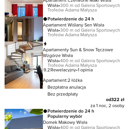
Apartament Czerwone Maki Wisła
Wisła
300 m od Galeria Sportowych
Trofeów Adama Małysza
Potwierdzenie do 24 h
Apartament Wiślany Sen Wisła
Wisła
300 m od Galeria Sportowych
Trofeów Adama Małysza
Natychmiastowa rezerwacja
Apartamenty Sun & Snow Tęczowe
Wzgórze Wisła
Wisła
400 m od Galeria Sportowych
Trofeów Adama Małysza
9.2
Rewelacyjny
1 opinia
Apartament:
2 łóżka
Bezpłatna anulacja
Bez przedpłaty
od
322 zł
za 1 noc, 2 osoby
Potwierdzenie do 24 h
Popularny wybór
Domek Makowy Wisła
Wisła
400 m od Galeria Sportowych