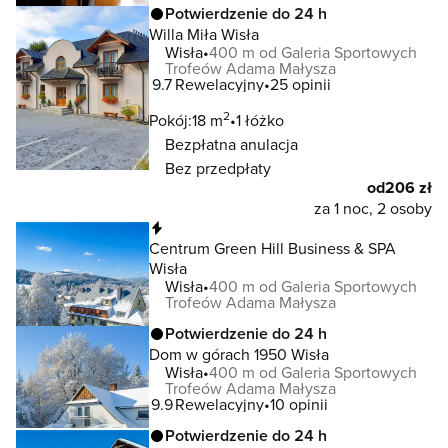
Potwierdzenie do 24 h
Willa Miła Wisła
Wisła
400 m od Galeria Sportowych
Trofeów Adama Małysza
9.7
Rewelacyjny
25 opinii
2
Pokój:
18 m
1 łóżko
Bezpłatna anulacja
Bez przedpłaty
od
206 zł
za 1 noc, 2 osoby
Natychmiastowa rezerwacja
Centrum Green Hill Business & SPA
Wisła
Wisła
400 m od Galeria Sportowych
Trofeów Adama Małysza
Potwierdzenie do 24 h
Dom w górach 1950 Wisła
Wisła
400 m od Galeria Sportowych
Trofeów Adama Małysza
9.9
Rewelacyjny
10 opinii
Potwierdzenie do 24 h