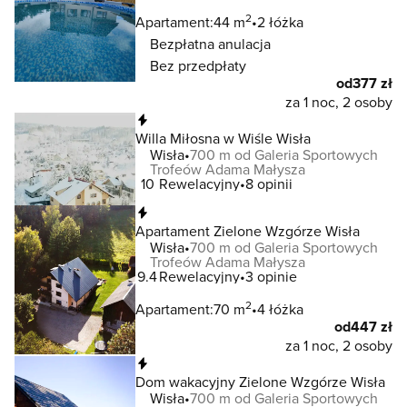
2
Apartament:
44 m
2 łóżka
Bezpłatna anulacja
Bez przedpłaty
od
377 zł
za 1 noc, 2 osoby
Natychmiastowa rezerwacja
Willa Miłosna w Wiśle Wisła
Wisła
700 m od Galeria Sportowych
Trofeów Adama Małysza
10
Rewelacyjny
8 opinii
Natychmiastowa rezerwacja
Apartament Zielone Wzgórze Wisła
Wisła
700 m od Galeria Sportowych
Trofeów Adama Małysza
9.4
Rewelacyjny
3 opinie
2
Apartament:
70 m
4 łóżka
od
447 zł
za 1 noc, 2 osoby
Natychmiastowa rezerwacja
Dom wakacyjny Zielone Wzgórze Wisła
Wisła
700 m od Galeria Sportowych