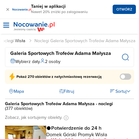
Taniej w aplikacji
×
OTWÓRZ
Nawet 20% zniżki po zalogowaniu
Noclegi Wisła
Noclegi Galeria Sportowych Trofeów Adama Małysza
Galeria Sportowych Trofeów Adama Małysza
Wybierz daty
2 osoby
Pokaż
270 obiektów
z natychmiastową rezerwacją
Mapa
Filtruj
Sortuj
Galeria Sportowych Trofeów Adama Małysza - noclegi
(
377 obiektów
)
Zobacz, jak sortujemy obiekty.
Potwierdzenie do 24 h
Domek Górski Promyk Wisła