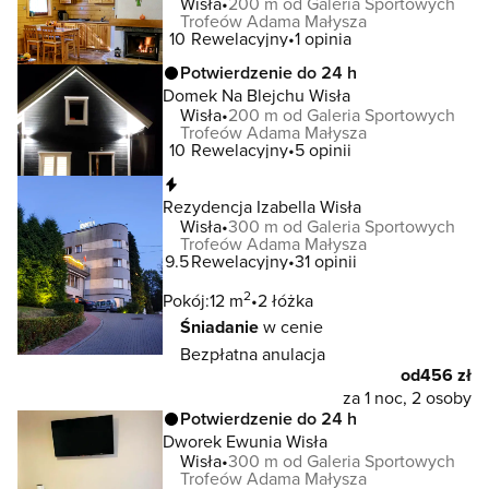
Wisła
200 m od Galeria Sportowych
Trofeów Adama Małysza
10
Rewelacyjny
1 opinia
Potwierdzenie do 24 h
Domek Na Blejchu Wisła
Wisła
200 m od Galeria Sportowych
Trofeów Adama Małysza
10
Rewelacyjny
5 opinii
Natychmiastowa rezerwacja
Rezydencja Izabella Wisła
Wisła
300 m od Galeria Sportowych
Trofeów Adama Małysza
9.5
Rewelacyjny
31 opinii
2
Pokój:
12 m
2 łóżka
Śniadanie
w cenie
Bezpłatna anulacja
od
456 zł
za 1 noc, 2 osoby
Potwierdzenie do 24 h
Dworek Ewunia Wisła
Wisła
300 m od Galeria Sportowych
Trofeów Adama Małysza