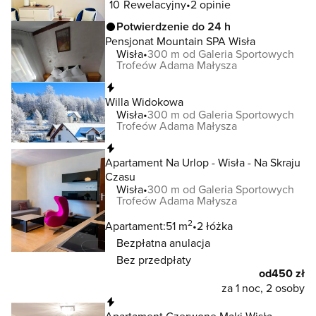
10
Rewelacyjny
2 opinie
Potwierdzenie do 24 h
Pensjonat Mountain SPA Wisła
Wisła
300 m od Galeria Sportowych
Trofeów Adama Małysza
Natychmiastowa rezerwacja
Willa Widokowa
Wisła
300 m od Galeria Sportowych
Trofeów Adama Małysza
Natychmiastowa rezerwacja
Apartament Na Urlop - Wisła - Na Skraju
Czasu
Wisła
300 m od Galeria Sportowych
Trofeów Adama Małysza
2
Apartament:
51 m
2 łóżka
Bezpłatna anulacja
Bez przedpłaty
od
450 zł
za 1 noc, 2 osoby
Natychmiastowa rezerwacja