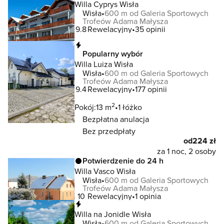
Willa Cyprys Wisła
Wisła
600 m od Galeria Sportowych
Trofeów Adama Małysza
9.8
Rewelacyjny
35 opinii
Natychmiastowa rezerwacja
Popularny wybór
Willa Luiza Wisła
Wisła
600 m od Galeria Sportowych
Trofeów Adama Małysza
9.4
Rewelacyjny
177 opinii
2
Pokój:
13 m
1 łóżko
Bezpłatna anulacja
Bez przedpłaty
od
224 zł
za 1 noc, 2 osoby
Potwierdzenie do 24 h
Willa Vasco Wisła
Wisła
600 m od Galeria Sportowych
Trofeów Adama Małysza
10
Rewelacyjny
1 opinia
Natychmiastowa rezerwacja
Willa na Jonidle Wisła
Wisła
600 m od Galeria Sportowych