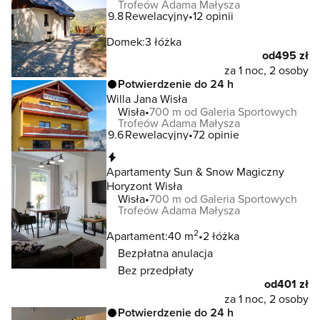
Trofeów Adama Małysza
9.8
Rewelacyjny
12 opinii
Domek:
3 łóżka
od
495 zł
za 1 noc, 2 osoby
Potwierdzenie do 24 h
Willa Jana Wisła
Wisła
700 m od Galeria Sportowych
Trofeów Adama Małysza
9.6
Rewelacyjny
72 opinie
Natychmiastowa rezerwacja
Apartamenty Sun & Snow Magiczny
Horyzont Wisła
Wisła
700 m od Galeria Sportowych
Trofeów Adama Małysza
2
Apartament:
40 m
2 łóżka
Bezpłatna anulacja
Bez przedpłaty
od
401 zł
za 1 noc, 2 osoby
Potwierdzenie do 24 h