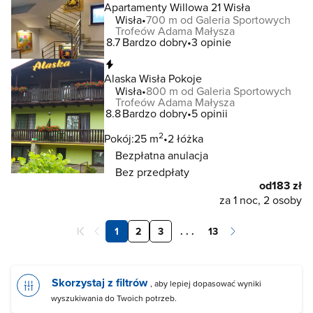
Apartamenty Willowa 21 Wisła
Wisła
700 m od Galeria Sportowych
Trofeów Adama Małysza
8.7
Bardzo dobry
3 opinie
Natychmiastowa rezerwacja
Alaska Wisła Pokoje
Wisła
800 m od Galeria Sportowych
Trofeów Adama Małysza
8.8
Bardzo dobry
5 opinii
2
Pokój:
25 m
2 łóżka
Bezpłatna anulacja
Bez przedpłaty
od
183 zł
za 1 noc, 2 osoby
1
2
3
. . .
13
Skorzystaj z filtrów
, aby lepiej dopasować wyniki
wyszukiwania do Twoich potrzeb.