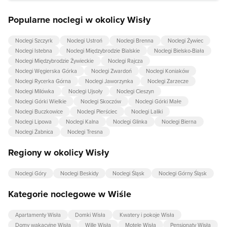
Popularne noclegi w okolicy Wisły
Noclegi Szczyrk
Noclegi Ustroń
Noclegi Brenna
Noclegi Żywiec
Noclegi Istebna
Noclegi Międzybrodzie Bialskie
Noclegi Bielsko-Biała
Noclegi Międzybrodzie Żywieckie
Noclegi Rajcza
Noclegi Węgierska Górka
Noclegi Zwardoń
Noclegi Koniaków
Noclegi Rycerka Górna
Noclegi Jaworzynka
Noclegi Zarzecze
Noclegi Milówka
Noclegi Ujsoły
Noclegi Cieszyn
Noclegi Górki Wielkie
Noclegi Skoczów
Noclegi Górki Małe
Noclegi Buczkowice
Noclegi Pierściec
Noclegi Laliki
Noclegi Lipowa
Noclegi Kalna
Noclegi Glinka
Noclegi Bierna
Noclegi Żabnica
Noclegi Tresna
Regiony w okolicy Wisły
Noclegi Góry
Noclegi Beskidy
Noclegi Śląsk
Noclegi Górny Śląsk
Kategorie noclegowe w Wiśle
Apartamenty Wisła
Domki Wisła
Kwatery i pokoje Wisła
Domy wakacyjne Wisła
Wille Wisła
Motele Wisła
Pensjonaty Wisła