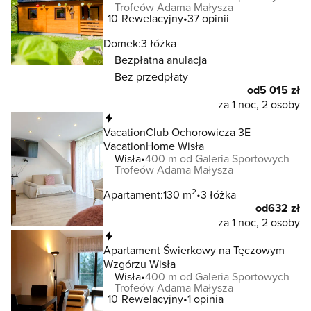
Trofeów Adama Małysza
10
Rewelacyjny
37 opinii
Domek:
3 łóżka
Bezpłatna anulacja
Bez przedpłaty
od
5 015 zł
za 1 noc, 2 osoby
Natychmiastowa rezerwacja
VacationClub Ochorowicza 3E
VacationHome Wisła
Wisła
400 m od Galeria Sportowych
Trofeów Adama Małysza
2
Apartament:
130 m
3 łóżka
od
632 zł
za 1 noc, 2 osoby
Natychmiastowa rezerwacja
Apartament Świerkowy na Tęczowym
Wzgórzu Wisła
Wisła
400 m od Galeria Sportowych
Trofeów Adama Małysza
10
Rewelacyjny
1 opinia