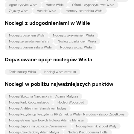
Agroturystyka Wisła
Hotele Wisła
Ośrodki wypoczynkowe Wisła
Zajazdy Wisła
Hostele Wisła
Internaty, schroniska Wisła
Noclegi z udogodnieniami w Wiśle
Noclegi z basenem Wisła
Noclegi z wyżywieniem Wisła
Noclegi ze śniadaniem Wisła
Noclegi z parkingiem Wisła
Noclegi z placem zabaw Wisła
Noclegi z jacuzzi Wisła
Dopasowane opcje noclegów Wisła
Tanie noclegi Wisła
Noclegi Wisła centrum
Noclegi w pobliżu najważniejszych punktów
Noclegi Skocznia Narciarska im. Adama Małysza
Noclegi Park Kopczyńskiego
Noclegi Wodospad
Noclegi Amfiteatr im. Stanisława Hadyny
Noclegi Rezydencja Prezydenta RP Zamek w Wiśle - Narodowy Zespół Zabytkowy
Noclegi Galeria Sportowych Trofeów Adama Małysza
Noclegi Zapora na Jeziorze Czerniańskim
Noclegi Pomnik Źródeł Wisły
Noclegi Czekoladowy Adam Małysz
Noclegi Plac Bogumiła Hoffa