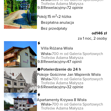
Trofeów Adama Małysza
9.8
Rewelacyjny
72 opinie
2
Pokój:
15 m
2 łóżka
Bezpłatna anulacja
Bez przedpłaty
od
146 zł
za 1 noc, 2 osoby
Natychmiastowa rezerwacja
Villa Różana Wisła
Wisła
700 m od Galeria Sportowych
Trofeów Adama Małysza
9.8
Rewelacyjny
47 opinii
Potwierdzenie do 24 h
Pokoje Gościnne Jan Wapienik Wisła
Wisła
700 m od Galeria Sportowych
Trofeów Adama Małysza
9.6
Rewelacyjny
32 opinie
Natychmiastowa rezerwacja
Apartamenty Krzywa 8 Wisła
Wisła
700 m od Galeria Sportowych
Trofeów Adama Małysza