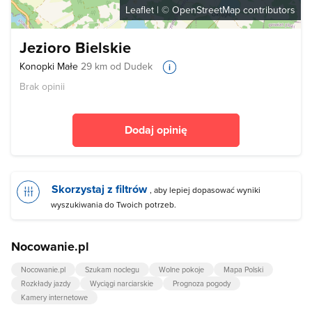
Leaflet
| ©
OpenStreetMap
contributors
Jezioro Bielskie
Konopki Małe
29 km od Dudek
Brak opinii
Dodaj opinię
Skorzystaj z filtrów
, aby lepiej dopasować wyniki
wyszukiwania do Twoich potrzeb.
Nocowanie.pl
Nocowanie.pl
Szukam noclegu
Wolne pokoje
Mapa Polski
Rozkłady jazdy
Wyciągi narciarskie
Prognoza pogody
Kamery internetowe