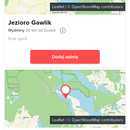
Leaflet
| ©
OpenStreetMap
contributors
Jezioro Gawlik
Wydminy
20 km od Dudek
Brak opinii
Dodaj opinię
Leaflet
| ©
OpenStreetMap
contributors