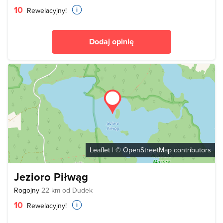
10
Rewelacyjny!
Dodaj opinię
Leaflet
| ©
OpenStreetMap
contributors
Jezioro Piłwąg
Rogojny
22 km od Dudek
10
Rewelacyjny!