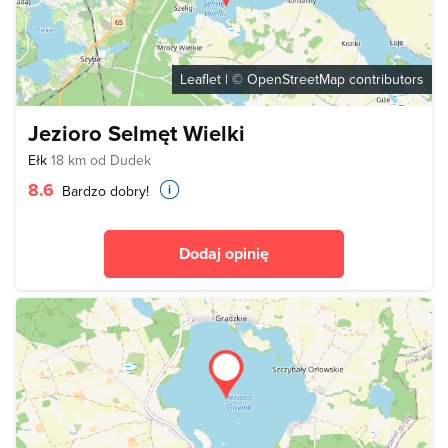
Leaflet
| ©
OpenStreetMap
contributors
Jezioro Selmęt Wielki
Ełk
18 km od Dudek
8.6
Bardzo dobry!
Dodaj opinię