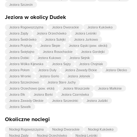
Jeziora Szczecin
Jeziora w okolicy Dudek
Jeziora Rogowszczyzna
Jeziora Dworackie
Jeziora Kukówko
Jeziora Zajdy
Jeziora Orzechówko
Jeziora Leśniki
Jeziora Świdrówko
Jeziora Sulejki
Jeziora Jurkowo
Jeziora Przytuły
Jeziora Ślepie
Jeziora Gąski (pow. olecki)
Jeziora Świętajno
Jeziora Rosochackie
Jeziora Gordejki
Jeziora Dobki
Jeziora Kukowo
Jeziora Siejnik
Jeziora Wólka Kijewska
Jeziora Sajzy
Jeziora Chojniak
Jeziora Połom
Jeziora Duły
Jeziora Zawady Ełckie
Jeziora Olecko
Jeziora Wronki
Jeziora Gorło
Jeziora Jelonek
Jeziora Szczecinowo
Jeziora Stare Juchy
Jeziora Orzechowo (pow. ełcki)
Jeziora Woszczele
Jeziora Małkinie
Jeziora Ełk
Jeziora Borki
Jeziora Czarnówka
Jeziora Zawady Oleckie
Jeziora Szczecinki
Jeziora Judziki
Jeziora Szwałk
Okoliczne noclegi
Noclegi Rogowszczyzna
Noclegi Dworackie
Noclegi Kukówko
Noclegi Zajdy
Noclegi Orzechówko
Noclegi Leśniki