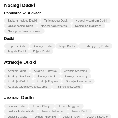
Noclegi Dudki
Popularne w Dudkach
Szukam noclegu Dudki
Tanie noclegi Dudki
Noclegi w centrum Dudki
Opinie noclegi Dudki
Noclegi nad Jeziorem
Noclegi na Mazurach
Noclegi na Suwalszczyźnie
Dudki
Imprezy Dudki
Atrakcje Dudki
Mapa Dudki
Rozkłady jazdy Dudki
Pogoda Dudki
Zdjęcia Dudki
Atrakcje Dudki
Atrakcje Dudki
Atrakcje Kukówko
Atrakcje Świętajno
Atrakcje Straduny
Atrakcje Olecko
Atrakcje Łaśmiady
Atrakcje Wieliczki
Atrakcje Rogojny
Atrakcje Stare Juchy
Atrakcje Orzechowo (pow. ełcki)
Atrakcje Woszczele
Jeziora Dudki
Jeziora Dudki
Jeziora Olsztyn
Jeziora Mrągowo
Jeziora Ruciane-Nida
Jeziora Jedwabno
Jeziora Konin
Jeziora Giżycko
Jeziora Mikołajki
Jeziora Piecki
Jeziora Szczytno