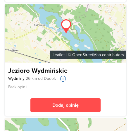
Leaflet
| ©
OpenStreetMap
contributors
Jezioro Wydmińskie
Wydminy
26 km od Dudek
Brak opinii
Dodaj opinię