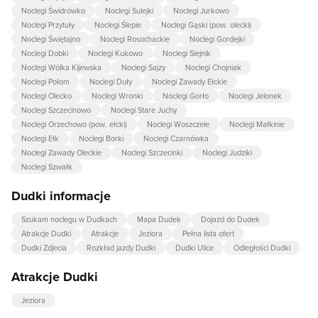
Noclegi Świdrówko
Noclegi Sulejki
Noclegi Jurkowo
Noclegi Przytuły
Noclegi Ślepie
Noclegi Gąski (pow. olecki)
Noclegi Świętajno
Noclegi Rosochackie
Noclegi Gordejki
Noclegi Dobki
Noclegi Kukowo
Noclegi Siejnik
Noclegi Wólka Kijewska
Noclegi Sajzy
Noclegi Chojniak
Noclegi Połom
Noclegi Duły
Noclegi Zawady Ełckie
Noclegi Olecko
Noclegi Wronki
Noclegi Gorło
Noclegi Jelonek
Noclegi Szczecinowo
Noclegi Stare Juchy
Noclegi Orzechowo (pow. ełcki)
Noclegi Woszczele
Noclegi Małkinie
Noclegi Ełk
Noclegi Borki
Noclegi Czarnówka
Noclegi Zawady Oleckie
Noclegi Szczecinki
Noclegi Judziki
Noclegi Szwałk
Dudki informacje
Szukam noclegu w Dudkach
Mapa Dudek
Dojazd do Dudek
Atrakcje Dudki
Atrakcje
Jeziora
Pełna lista ofert
Dudki Zdjecia
Rozkład jazdy Dudki
Dudki Ulice
Odległości Dudki
Atrakcje Dudki
Jeziora