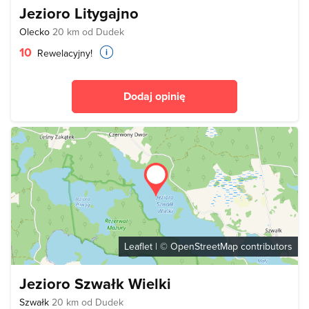
Jezioro Litygajno
Olecko
20 km od Dudek
10
Rewelacyjny!
Dodaj opinię
Leaflet
| ©
OpenStreetMap
contributors
Jezioro Szwałk Wielki
Szwałk
20 km od Dudek