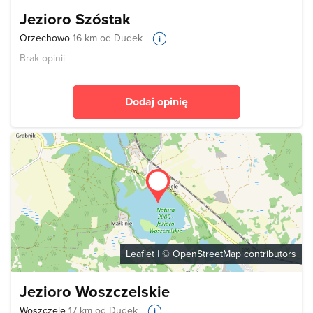
Jezioro Szóstak
Orzechowo
16 km od Dudek
Brak opinii
Dodaj opinię
Leaflet
| ©
OpenStreetMap
contributors
Jezioro Woszczelskie
Woszczele
17 km od Dudek