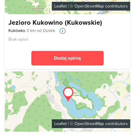
Leaflet
| ©
OpenStreetMap
contributors
Jezioro Kukowino (Kukowskie)
Kukówko
3 km od Dudek
Brak opinii
Dodaj opinię
Leaflet
| ©
OpenStreetMap
contributors