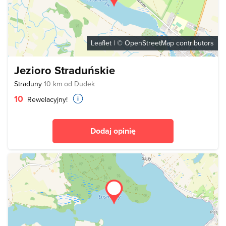
Leaflet
| ©
OpenStreetMap
contributors
Jezioro Straduńskie
Straduny
10 km od Dudek
10
Rewelacyjny!
Dodaj opinię