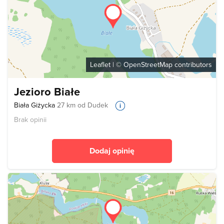
Leaflet
| ©
OpenStreetMap
contributors
Jezioro Białe
Biała Giżycka
27 km od Dudek
Brak opinii
Dodaj opinię