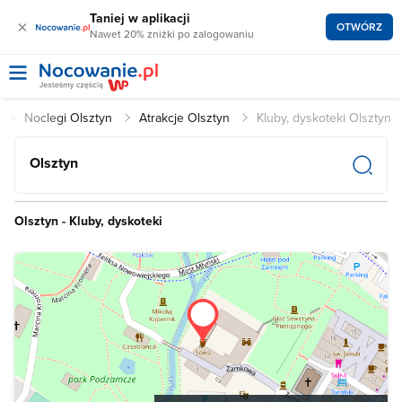
Taniej w aplikacji
×
OTWÓRZ
Nawet 20% zniżki po zalogowaniu
l
Noclegi Olsztyn
Atrakcje Olsztyn
Kluby, dyskoteki Olsztyn
Olsztyn
Olsztyn - Kluby, dyskoteki