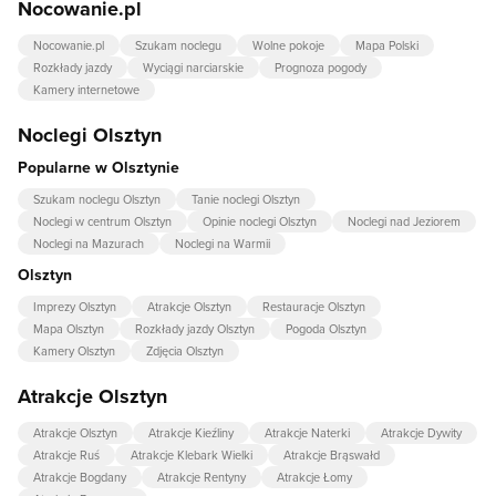
Nocowanie.pl
Nocowanie.pl
Szukam noclegu
Wolne pokoje
Mapa Polski
Rozkłady jazdy
Wyciągi narciarskie
Prognoza pogody
Kamery internetowe
Noclegi Olsztyn
Popularne w Olsztynie
Szukam noclegu Olsztyn
Tanie noclegi Olsztyn
Noclegi w centrum Olsztyn
Opinie noclegi Olsztyn
Noclegi nad Jeziorem
Noclegi na Mazurach
Noclegi na Warmii
Olsztyn
Imprezy Olsztyn
Atrakcje Olsztyn
Restauracje Olsztyn
Mapa Olsztyn
Rozkłady jazdy Olsztyn
Pogoda Olsztyn
Kamery Olsztyn
Zdjęcia Olsztyn
Atrakcje Olsztyn
Atrakcje Olsztyn
Atrakcje Kieźliny
Atrakcje Naterki
Atrakcje Dywity
Atrakcje Ruś
Atrakcje Klebark Wielki
Atrakcje Brąswałd
Atrakcje Bogdany
Atrakcje Rentyny
Atrakcje Łomy