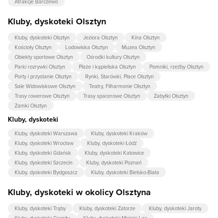
Atrakcje Barczewo
Kluby, dyskoteki Olsztyn
Kluby, dyskoteki Olsztyn
Jeziora Olsztyn
Kina Olsztyn
Kościoły Olsztyn
Lodowiska Olsztyn
Muzea Olsztyn
Obiekty sportowe Olsztyn
Ośrodki kultury Olsztyn
Parki rozrywki Olsztyn
Plaże i kąpieliska Olsztyn
Pomniki, rzeźby Olsztyn
Porty i przystanie Olsztyn
Rynki, Starówki, Place Olsztyn
Sale Widowiskowe Olsztyn
Teatry, Filharmonie Olsztyn
Trasy rowerowe Olsztyn
Trasy spacerowe Olsztyn
Zabytki Olsztyn
Zamki Olsztyn
Kluby, dyskoteki
Kluby, dyskoteki Warszawa
Kluby, dyskoteki Kraków
Kluby, dyskoteki Wrocław
Kluby, dyskoteki Łódź
Kluby, dyskoteki Gdańsk
Kluby, dyskoteki Katowice
Kluby, dyskoteki Szczecin
Kluby, dyskoteki Poznań
Kluby, dyskoteki Bydgoszcz
Kluby, dyskoteki Bielsko-Biała
Kluby, dyskoteki w okolicy Olsztyna
Kluby, dyskoteki Trąby
Kluby, dyskoteki Zatorze
Kluby, dyskoteki Jaroty