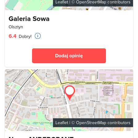
Leaflet
| ©
OpenStreetMap
contributors
Galeria Sowa
Olsztyn
6.4
Dobry!
Dodaj opinię
Leaflet
| ©
OpenStreetMap
contributors