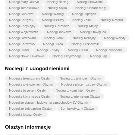
Noclegi Stary Olsztyn
Noclegi Bartąg
Noclegi Skowronki
Noclegi Tomaszkowo
Noclegi Sójka
Noclegi Klebark Mały
Noclegi Gutkowo
Noclegi Wadąg
Noclegi Łupstych
Noclegi Bartążek
Noclegi Kieźliny
Noclegi Zalbki
Noclegi Naterki
Noclegi Redykajny
Noclegi Dorotowo
Noclegi Majdy
Noclegi Wojtkowizna
Noclegi Jonkowo
Noclegi Stawiguda
Noclegi Gietrzwałd
Noclegi Godki
Noclegi Rentyny
Noclegi Woryty
Noclegi Barczewo
Noclegi Purda
Noclegi Cerkiewnik
Noclegi Pluski
Noclegi Butryny
Noclegi Biesal
Noclegi Swobodna
Noclegi Nowe Kawkowo
Noclegi Krzywonoga
Noclegi Łajs
Noclegi z udogodnieniami
Noclegi z telewizorem Olsztyn
Noclegi z parkingiem Olsztyn
Noclegi z wyżywieniem Olsztyn
Noclegi z placem zabaw Olsztyn
Noclegi z basenem Olsztyn
Noclegi z kominkiem Olsztyn
Noclegi z klimatyzacją Olsztyn
Noclegi z internetem Olsztyn
Noclegi ze stacjami ładowania samochodów EV Olsztyn
Noclegi ze śniadaniem Olsztyn
Bon turystyczny Olsztyn
Noclegi z jacuzzi Olsztyn
Olsztyn informacje