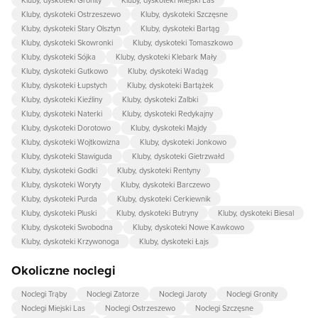
Kluby, dyskoteki Gronity
Kluby, dyskoteki Miejski Las
Kluby, dyskoteki Ostrzeszewo
Kluby, dyskoteki Szczęsne
Kluby, dyskoteki Stary Olsztyn
Kluby, dyskoteki Bartąg
Kluby, dyskoteki Skowronki
Kluby, dyskoteki Tomaszkowo
Kluby, dyskoteki Sójka
Kluby, dyskoteki Klebark Mały
Kluby, dyskoteki Gutkowo
Kluby, dyskoteki Wadąg
Kluby, dyskoteki Łupstych
Kluby, dyskoteki Bartążek
Kluby, dyskoteki Kieźliny
Kluby, dyskoteki Zalbki
Kluby, dyskoteki Naterki
Kluby, dyskoteki Redykajny
Kluby, dyskoteki Dorotowo
Kluby, dyskoteki Majdy
Kluby, dyskoteki Wojtkowizna
Kluby, dyskoteki Jonkowo
Kluby, dyskoteki Stawiguda
Kluby, dyskoteki Gietrzwałd
Kluby, dyskoteki Godki
Kluby, dyskoteki Rentyny
Kluby, dyskoteki Woryty
Kluby, dyskoteki Barczewo
Kluby, dyskoteki Purda
Kluby, dyskoteki Cerkiewnik
Kluby, dyskoteki Pluski
Kluby, dyskoteki Butryny
Kluby, dyskoteki Biesal
Kluby, dyskoteki Swobodna
Kluby, dyskoteki Nowe Kawkowo
Kluby, dyskoteki Krzywonoga
Kluby, dyskoteki Łajs
Okoliczne noclegi
Noclegi Trąby
Noclegi Zatorze
Noclegi Jaroty
Noclegi Gronity
Noclegi Miejski Las
Noclegi Ostrzeszewo
Noclegi Szczęsne