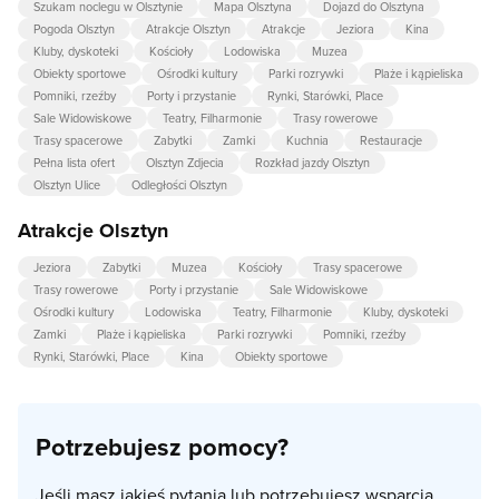
Szukam noclegu w Olsztynie
Mapa Olsztyna
Dojazd do Olsztyna
Pogoda Olsztyn
Atrakcje Olsztyn
Atrakcje
Jeziora
Kina
Kluby, dyskoteki
Kościoły
Lodowiska
Muzea
Obiekty sportowe
Ośrodki kultury
Parki rozrywki
Plaże i kąpieliska
Pomniki, rzeźby
Porty i przystanie
Rynki, Starówki, Place
Sale Widowiskowe
Teatry, Filharmonie
Trasy rowerowe
Trasy spacerowe
Zabytki
Zamki
Kuchnia
Restauracje
Pełna lista ofert
Olsztyn Zdjecia
Rozkład jazdy Olsztyn
Olsztyn Ulice
Odległości Olsztyn
Atrakcje Olsztyn
Jeziora
Zabytki
Muzea
Kościoły
Trasy spacerowe
Trasy rowerowe
Porty i przystanie
Sale Widowiskowe
Ośrodki kultury
Lodowiska
Teatry, Filharmonie
Kluby, dyskoteki
Zamki
Plaże i kąpieliska
Parki rozrywki
Pomniki, rzeźby
Rynki, Starówki, Place
Kina
Obiekty sportowe
Potrzebujesz pomocy?
Jeśli masz jakieś pytania lub potrzebujesz wsparcia,