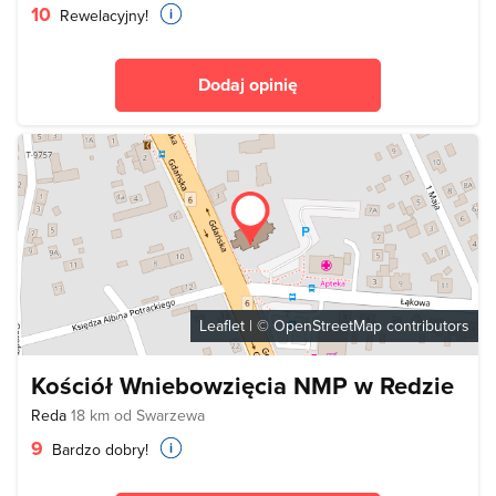
10
Rewelacyjny!
Dodaj opinię
Leaflet
| ©
OpenStreetMap
contributors
Kościół Wniebowzięcia NMP w Redzie
Reda
18 km od Swarzewa
9
Bardzo dobry!