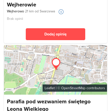
Wejherowie
Wejherowo
21 km od Swarzewa
Brak opinii
Dodaj opinię
Leaflet
| ©
OpenStreetMap
contributors
Parafia pod wezwaniem świętego
Leona Wielkiego