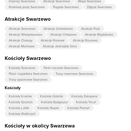
Imprezy Swarzewo
Atrakcje Swarzewo
Mapa Swarzewo
Rozkłady jazdy Swarzewo
Pogoda Swarzewo
Zdjęcia Swarzewo
Atrakcje Swarzewo
Atrakcje Swarzewo
Atrakcje Gnieżdżewo
Atrakcje Puck
Atrakcje Władysławowo
Atrakcje Chłapowo
Atrakcje Błądzikowo
Atrakcje Chałupy
Atrakcje Rozewie
Atrakcje Rzucewo
Atrakcje Mechowo
Atrakcje Jastrzębia Góra
Kościoły Swarzewo
Kościoły Swarzewo
Parki rozrywki Swarzewo
Plaże i kąpieliska Swarzewo
Trasy rowerowe Swarzewo
Trasy spacerowe Swarzewo
Kościoły
Kościoły Kraków
Kościoły Gdańsk
Kościoły Zakopane
Kościoły Szczecin
Kościoły Bydgoszcz
Kościoły Toruń
Kościoły Lublin
Kościoły Słupsk
Kościoły Poznań
Kościoły Wałbrzych
Kościoły w okolicy Swarzewa