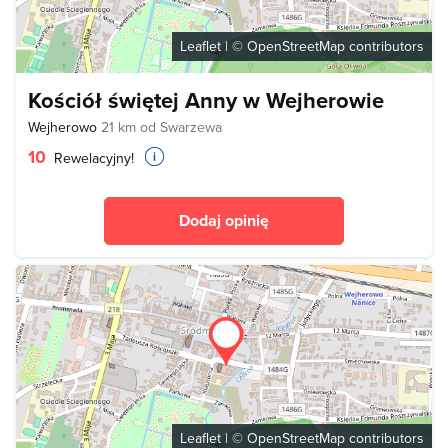
Leaflet
| ©
OpenStreetMap
contributors
Kościół świętej Anny w Wejherowie
Wejherowo
21 km od Swarzewa
10
Rewelacyjny!
Dodaj opinię
Leaflet
| ©
OpenStreetMap
contributors