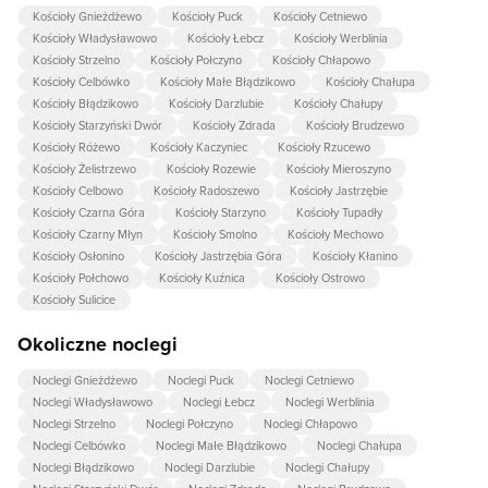
Kościoły Gnieżdżewo
Kościoły Puck
Kościoły Cetniewo
Kościoły Władysławowo
Kościoły Łebcz
Kościoły Werblinia
Kościoły Strzelno
Kościoły Połczyno
Kościoły Chłapowo
Kościoły Celbówko
Kościoły Małe Błądzikowo
Kościoły Chałupa
Kościoły Błądzikowo
Kościoły Darzlubie
Kościoły Chałupy
Kościoły Starzyński Dwór
Kościoły Zdrada
Kościoły Brudzewo
Kościoły Różewo
Kościoły Kaczyniec
Kościoły Rzucewo
Kościoły Żelistrzewo
Kościoły Rozewie
Kościoły Mieroszyno
Kościoły Celbowo
Kościoły Radoszewo
Kościoły Jastrzębie
Kościoły Czarna Góra
Kościoły Starzyno
Kościoły Tupadły
Kościoły Czarny Młyn
Kościoły Smolno
Kościoły Mechowo
Kościoły Osłonino
Kościoły Jastrzębia Góra
Kościoły Kłanino
Kościoły Połchowo
Kościoły Kuźnica
Kościoły Ostrowo
Kościoły Sulicice
Okoliczne noclegi
Noclegi Gnieżdżewo
Noclegi Puck
Noclegi Cetniewo
Noclegi Władysławowo
Noclegi Łebcz
Noclegi Werblinia
Noclegi Strzelno
Noclegi Połczyno
Noclegi Chłapowo
Noclegi Celbówko
Noclegi Małe Błądzikowo
Noclegi Chałupa
Noclegi Błądzikowo
Noclegi Darzlubie
Noclegi Chałupy