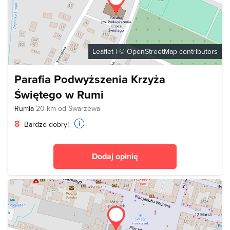
Leaflet
| ©
OpenStreetMap
contributors
Parafia Podwyższenia Krzyża
Świętego w Rumi
Rumia
20 km od Swarzewa
8
Bardzo dobry!
Dodaj opinię