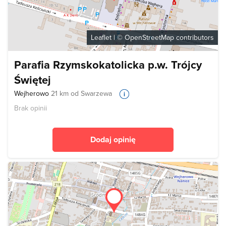
Leaflet
| ©
OpenStreetMap
contributors
Parafia Rzymskokatolicka p.w. Trójcy
Świętej
Wejherowo
21 km od Swarzewa
Brak opinii
Dodaj opinię