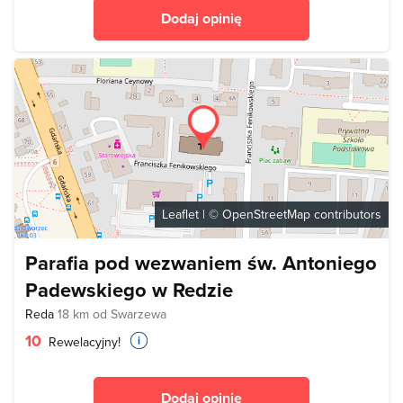
Dodaj opinię
Leaflet
| ©
OpenStreetMap
contributors
Parafia pod wezwaniem św. Antoniego
Padewskiego w Redzie
Reda
18 km od Swarzewa
10
Rewelacyjny!
Dodaj opinię