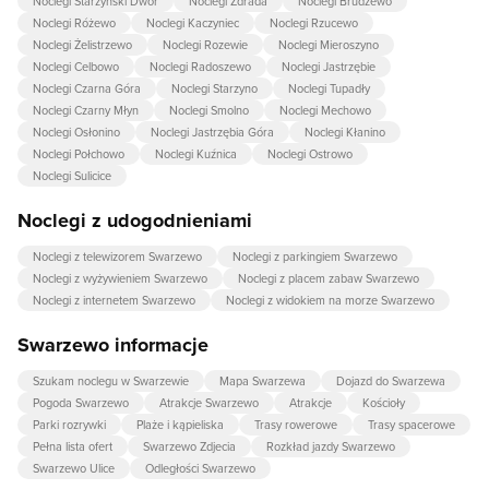
Noclegi Starzyński Dwór
Noclegi Zdrada
Noclegi Brudzewo
Noclegi Różewo
Noclegi Kaczyniec
Noclegi Rzucewo
Noclegi Żelistrzewo
Noclegi Rozewie
Noclegi Mieroszyno
Noclegi Celbowo
Noclegi Radoszewo
Noclegi Jastrzębie
Noclegi Czarna Góra
Noclegi Starzyno
Noclegi Tupadły
Noclegi Czarny Młyn
Noclegi Smolno
Noclegi Mechowo
Noclegi Osłonino
Noclegi Jastrzębia Góra
Noclegi Kłanino
Noclegi Połchowo
Noclegi Kuźnica
Noclegi Ostrowo
Noclegi Sulicice
Noclegi z udogodnieniami
Noclegi z telewizorem Swarzewo
Noclegi z parkingiem Swarzewo
Noclegi z wyżywieniem Swarzewo
Noclegi z placem zabaw Swarzewo
Noclegi z internetem Swarzewo
Noclegi z widokiem na morze Swarzewo
Swarzewo informacje
Szukam noclegu w Swarzewie
Mapa Swarzewa
Dojazd do Swarzewa
Pogoda Swarzewo
Atrakcje Swarzewo
Atrakcje
Kościoły
Parki rozrywki
Plaże i kąpieliska
Trasy rowerowe
Trasy spacerowe
Pełna lista ofert
Swarzewo Zdjecia
Rozkład jazdy Swarzewo
Swarzewo Ulice
Odległości Swarzewo