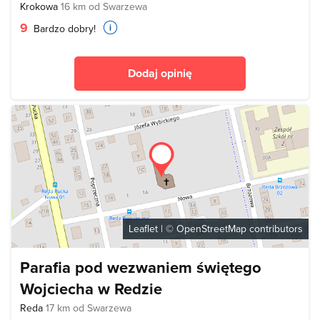
Krokowa
16 km od Swarzewa
9
Bardzo dobry!
Dodaj opinię
Leaflet
| ©
OpenStreetMap
contributors
Parafia pod wezwaniem świętego
Wojciecha w Redzie
Reda
17 km od Swarzewa