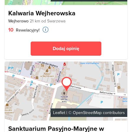
Kalwaria Wejherowska
Wejherowo
21 km od Swarzewa
10
Rewelacyjny!
Dodaj opinię
Leaflet
| ©
OpenStreetMap
contributors
Sanktuarium Pasyjno-Maryjne w