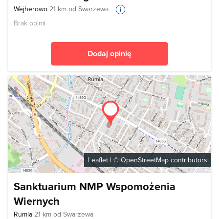
Wejherowo
21 km od Swarzewa
Brak opinii
Dodaj opinię
Leaflet
| ©
OpenStreetMap
contributors
Sanktuarium NMP Wspomożenia
Wiernych
Rumia
21 km od Swarzewa