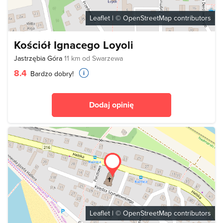
Leaflet
| ©
OpenStreetMap
contributors
Kościół Ignacego Loyoli
Jastrzębia Góra
11 km od Swarzewa
8.4
Bardzo dobry!
Dodaj opinię
Leaflet
| ©
OpenStreetMap
contributors