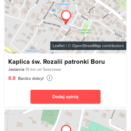
Leaflet
| ©
OpenStreetMap
contributors
Kaplica św. Rozalii patronki Boru
Jastarnia
19 km od Swarzewa
8.8
Bardzo dobry!
Dodaj opinię