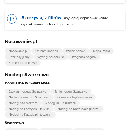
Skorzystaj z filtrów
, aby lepiej dopasować wyniki
wyszukiwania do Twoich potrzeb.
Nocowanie.pl
Nocowanie.pl
Szukam noclegu
Wolne pokoje
Mapa Polski
Rozkłady jazdy
Wyciągi narciarskie
Prognoza pogody
Kamery internetowe
Noclegi Swarzewo
Popularne w Swarzewie
Szukam noclegu Swarzewo
Tanie noclegi Swarzewo
Noclegi w centrum Swarzewo
Opinie noclegi Swarzewo
Noclegi nad Morzem
Noclegi na Kaszubach
Noclegi na Półwyspie Helskim
Noclegi na Kaszubach (Morze)
Noclegi na Kaszubach (Jeziora)
Swarzewo