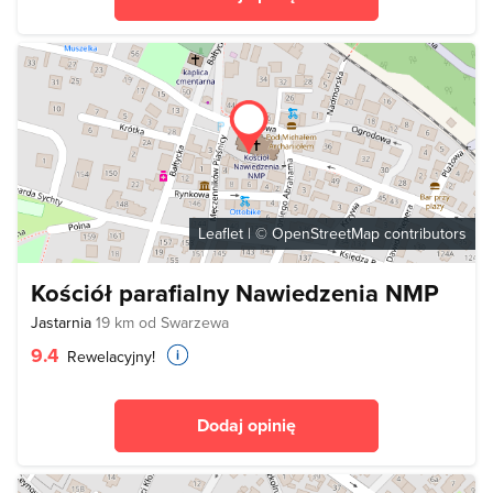
Leaflet
| ©
OpenStreetMap
contributors
Kościół parafialny Nawiedzenia NMP
Jastarnia
19 km od Swarzewa
9.4
Rewelacyjny!
Dodaj opinię