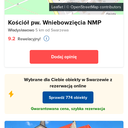
Leaflet
| ©
OpenStreetMap
contributors
Kościół pw. Wniebowzięcia NMP
Władysławowo
5 km od Swarzewa
9.2
Rewelacyjny!
Dodaj opinię
Wybrane dla Ciebie obiekty w Swarzewie z
rezerwacją online
Sprawdź 774 obiekty
Gwarantowana cena, szybka rezerwacja