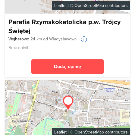
Leaflet
| ©
OpenStreetMap
contributors
Parafia Rzymskokatolicka p.w. Trójcy
Świętej
Wejherowo
24 km od Władysławowa
Brak opinii
Dodaj opinię
Leaflet
| ©
OpenStreetMap
contributors