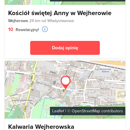
Kościół świętej Anny w Wejherowie
Wejherowo
24 km od Władysławowa
10
Rewelacyjny!
Dodaj opinię
Leaflet
| ©
OpenStreetMap
contributors
Kalwaria Wejherowska