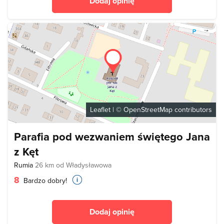
Dodaj opinię
Leaflet
| ©
OpenStreetMap
contributors
Parafia pod wezwaniem świętego Jana
z Kęt
Rumia
26 km od Władysławowa
8
Bardzo dobry!
Dodaj opinię