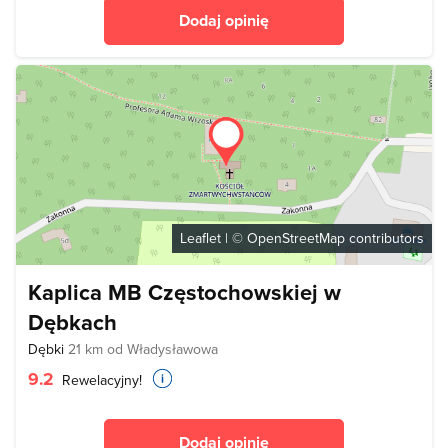
Dodaj opinię
Leaflet
| ©
OpenStreetMap
contributors
Kaplica MB Częstochowskiej w
Dębkach
Dębki
21 km od Władysławowa
9.2
Rewelacyjny!
Dodaj opinię