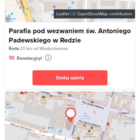
Leaflet
| ©
OpenStreetMap
contributors
Parafia pod wezwaniem św. Antoniego
Padewskiego w Redzie
Reda
23 km od Władysławowa
10
Rewelacyjny!
Dodaj opinię