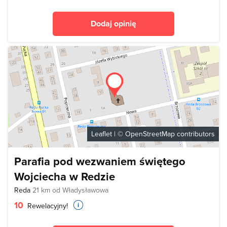
Dodaj opinię
Leaflet
| ©
OpenStreetMap
contributors
Parafia pod wezwaniem świętego
Wojciecha w Redzie
Reda
21 km od Władysławowa
10
Rewelacyjny!