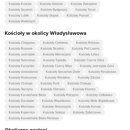
Kościoły Kraków
Kościoły Gdańsk
Kościoły Zakopane
Kościoły Szczecin
Kościoły Bydgoszcz
Kościoły Toruń
Kościoły Lublin
Kościoły Słupsk
Kościoły Poznań
Kościoły Wałbrzych
Kościoły w okolicy Władysławowa
Kościoły Chłapowo
Kościoły Cetniewo
Kościoły Różewo
Kościoły Rozewie
Kościoły Strzelno
Kościoły Pod Lasem
Kościoły Jastrzębie
Kościoły Mieroszyno
Kościoły Łebcz
Kościoły Swarzewo
Kościoły Tupadły
Kościoły Czarna Góra
Kościoły Kaczyniec
Kościoły Czarny Młyn
Kościoły Jastrzębia Góra
Kościoły Gnieżdżewo
Kościoły Starzyński Dwór
Kościoły Parszkowo
Kościoły Radoszewo
Kościoły Werblinia
Kościoły Zdrada
Kościoły Chałupa
Kościoły Puck
Kościoły Chałupy
Kościoły Starzyno
Kościoły Ostrowo
Kościoły Kłanino
Kościoły Karwieńskie Błota
Kościoły Połczyno
Kościoły Celbówko
Kościoły Darzlubie
Kościoły Błądzikowo
Kościoły Małe Błądzikowo
Kościoły Mechowo
Kościoły Sławoszyno
Kościoły Karwia
Kościoły Kopernica
Kościoły Sulicice
Kościoły Żelistrzewo
Kościoły Karwieńskie Błoto Pierwsze
Okoliczne noclegi