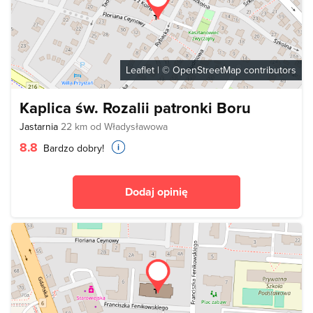
Leaflet
| ©
OpenStreetMap
contributors
Kaplica św. Rozalii patronki Boru
Jastarnia
22 km od Władysławowa
8.8
Bardzo dobry!
Dodaj opinię