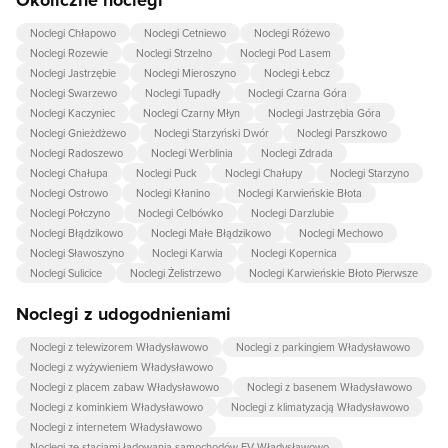
Noclegi Chłapowo
Noclegi Cetniewo
Noclegi Różewo
Noclegi Rozewie
Noclegi Strzelno
Noclegi Pod Lasem
Noclegi Jastrzębie
Noclegi Mieroszyno
Noclegi Łebcz
Noclegi Swarzewo
Noclegi Tupadły
Noclegi Czarna Góra
Noclegi Kaczyniec
Noclegi Czarny Młyn
Noclegi Jastrzębia Góra
Noclegi Gnieżdżewo
Noclegi Starzyński Dwór
Noclegi Parszkowo
Noclegi Radoszewo
Noclegi Werblinia
Noclegi Zdrada
Noclegi Chałupa
Noclegi Puck
Noclegi Chałupy
Noclegi Starzyno
Noclegi Ostrowo
Noclegi Kłanino
Noclegi Karwieńskie Błota
Noclegi Połczyno
Noclegi Celbówko
Noclegi Darzlubie
Noclegi Błądzikowo
Noclegi Małe Błądzikowo
Noclegi Mechowo
Noclegi Sławoszyno
Noclegi Karwia
Noclegi Kopernica
Noclegi Sulicice
Noclegi Żelistrzewo
Noclegi Karwieńskie Błoto Pierwsze
Noclegi z udogodnieniami
Noclegi z telewizorem Władysławowo
Noclegi z parkingiem Władysławowo
Noclegi z wyżywieniem Władysławowo
Noclegi z placem zabaw Władysławowo
Noclegi z basenem Władysławowo
Noclegi z kominkiem Władysławowo
Noclegi z klimatyzacją Władysławowo
Noclegi z internetem Władysławowo
Noclegi ze stacjami ładowania samochodów EV Władysławowo