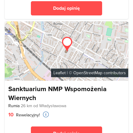
Dodaj opinię
Leaflet
| ©
OpenStreetMap
contributors
Sanktuarium NMP Wspomożenia
Wiernych
Rumia
26 km od Władysławowa
10
Rewelacyjny!