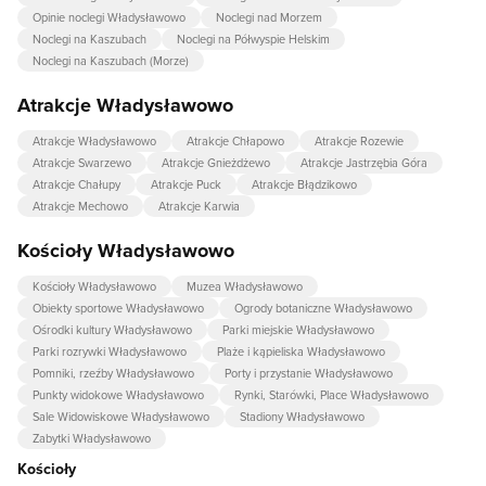
Opinie noclegi Władysławowo
Noclegi nad Morzem
Noclegi na Kaszubach
Noclegi na Półwyspie Helskim
Noclegi na Kaszubach (Morze)
Atrakcje Władysławowo
Atrakcje Władysławowo
Atrakcje Chłapowo
Atrakcje Rozewie
Atrakcje Swarzewo
Atrakcje Gnieżdżewo
Atrakcje Jastrzębia Góra
Atrakcje Chałupy
Atrakcje Puck
Atrakcje Błądzikowo
Atrakcje Mechowo
Atrakcje Karwia
Kościoły Władysławowo
Kościoły Władysławowo
Muzea Władysławowo
Obiekty sportowe Władysławowo
Ogrody botaniczne Władysławowo
Ośrodki kultury Władysławowo
Parki miejskie Władysławowo
Parki rozrywki Władysławowo
Plaże i kąpieliska Władysławowo
Pomniki, rzeźby Władysławowo
Porty i przystanie Władysławowo
Punkty widokowe Władysławowo
Rynki, Starówki, Place Władysławowo
Sale Widowiskowe Władysławowo
Stadiony Władysławowo
Zabytki Władysławowo
Kościoły