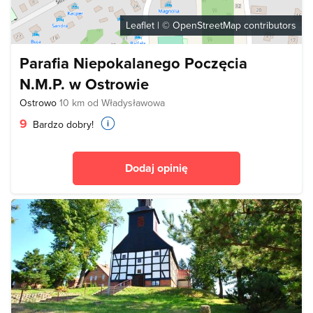
Leaflet
| ©
OpenStreetMap
contributors
Parafia Niepokalanego Poczęcia
N.M.P. w Ostrowie
Ostrowo
10 km od Władysławowa
9
Bardzo dobry!
Dodaj opinię