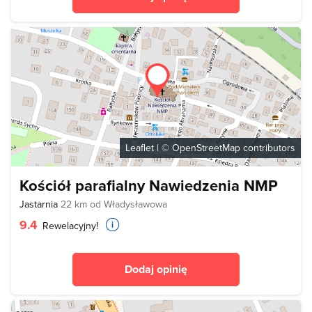
Leaflet
| ©
OpenStreetMap
contributors
Kościół parafialny Nawiedzenia NMP
Jastarnia
22 km od Władysławowa
9.4
Rewelacyjny!
Dodaj opinię