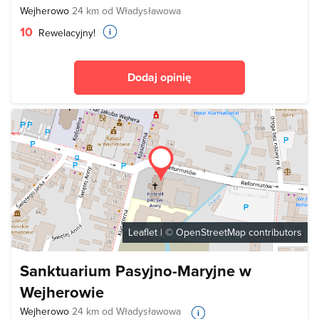
Wejherowo
24 km od Władysławowa
10
Rewelacyjny!
Dodaj opinię
Leaflet
| ©
OpenStreetMap
contributors
Sanktuarium Pasyjno-Maryjne w
Wejherowie
Wejherowo
24 km od Władysławowa