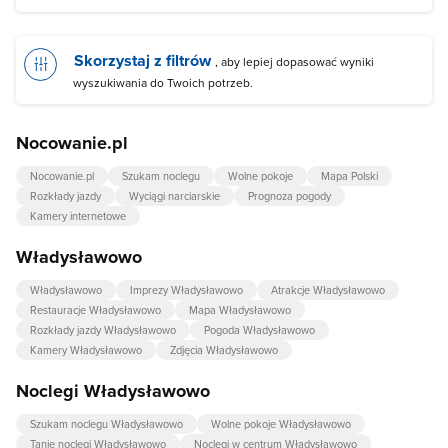
Skorzystaj z filtrów
, aby lepiej dopasować wyniki
wyszukiwania do Twoich potrzeb.
Nocowanie.pl
Nocowanie.pl
Szukam noclegu
Wolne pokoje
Mapa Polski
Rozkłady jazdy
Wyciągi narciarskie
Prognoza pogody
Kamery internetowe
Władysławowo
Władysławowo
Imprezy Władysławowo
Atrakcje Władysławowo
Restauracje Władysławowo
Mapa Władysławowo
Rozkłady jazdy Władysławowo
Pogoda Władysławowo
Kamery Władysławowo
Zdjęcia Władysławowo
Noclegi Władysławowo
Szukam noclegu Władysławowo
Wolne pokoje Władysławowo
Tanie noclegi Władysławowo
Noclegi w centrum Władysławowo