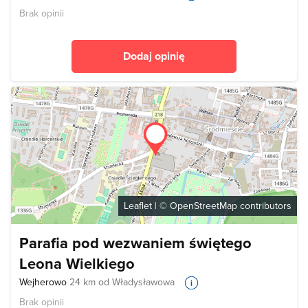
Brak opinii
Dodaj opinię
Leaflet
| ©
OpenStreetMap
contributors
Parafia pod wezwaniem świętego
Leona Wielkiego
Wejherowo
24 km od Władysławowa
Brak opinii