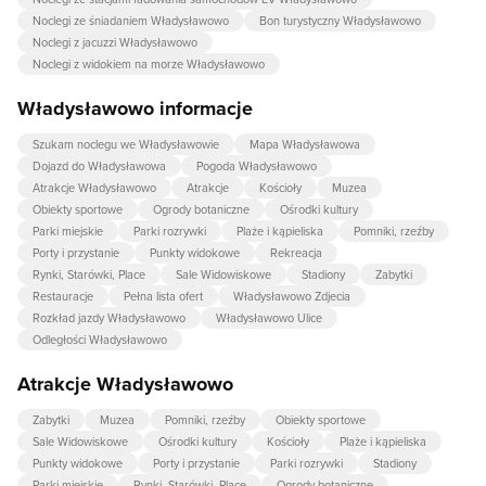
Noclegi ze śniadaniem Władysławowo
Bon turystyczny Władysławowo
Noclegi z jacuzzi Władysławowo
Noclegi z widokiem na morze Władysławowo
Władysławowo informacje
Szukam noclegu we Władysławowie
Mapa Władysławowa
Dojazd do Władysławowa
Pogoda Władysławowo
Atrakcje Władysławowo
Atrakcje
Kościoły
Muzea
Obiekty sportowe
Ogrody botaniczne
Ośrodki kultury
Parki miejskie
Parki rozrywki
Plaże i kąpieliska
Pomniki, rzeźby
Porty i przystanie
Punkty widokowe
Rekreacja
Rynki, Starówki, Place
Sale Widowiskowe
Stadiony
Zabytki
Restauracje
Pełna lista ofert
Władysławowo Zdjecia
Rozkład jazdy Władysławowo
Władysławowo Ulice
Odległości Władysławowo
Atrakcje Władysławowo
Zabytki
Muzea
Pomniki, rzeźby
Obiekty sportowe
Sale Widowiskowe
Ośrodki kultury
Kościoły
Plaże i kąpieliska
Punkty widokowe
Porty i przystanie
Parki rozrywki
Stadiony
Parki miejskie
Rynki, Starówki, Place
Ogrody botaniczne