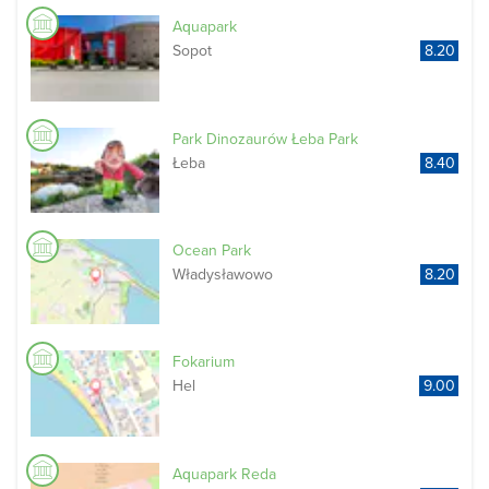
Aquapark
Sopot
8.20
Park Dinozaurów Łeba Park
Łeba
8.40
Ocean Park
Władysławowo
8.20
Fokarium
Hel
9.00
Aquapark Reda