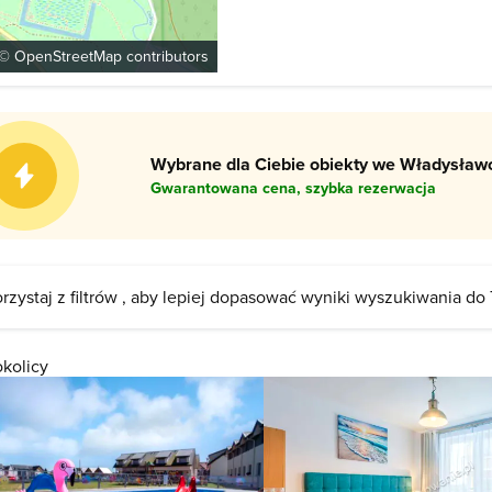
stylu neogotyckim z elementami ren
pałacowy jest typowym parkiem w st
roku rozpoczęto rewitalizację parku
 ©
OpenStreetMap
contributors
Wybrane dla Ciebie obiekty we Władysławo
Gwarantowana cena, szybka rezerwacja
rzystaj z filtrów , aby lepiej dopasować wyniki wyszukiwania do
okolicy