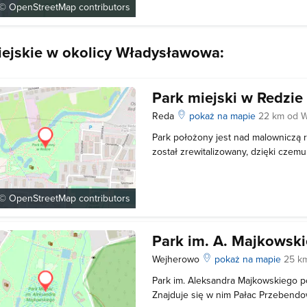
boiska do siatkówki plażowej, stołó
 ©
OpenStreetMap
contributors
iejskie w okolicy Władysławowa:
Park miejski w Redzie
Reda
pokaż na mapie
22 km od 
Park położony jest nad malowniczą
został zrewitalizowany, dzięki czem
miejsce, w którym mogą spędzać wol
się: • plenerowa siłownia • nieduża p
skatepark • amfiteatr Wbrew pozoro
 ©
OpenStreetMap
contributors
Park im. A. Majkowsk
Wejherowo
pokaż na mapie
25 k
Park im. Aleksandra Majkowskiego po
Znajduje się w nim Pałac Przebendo