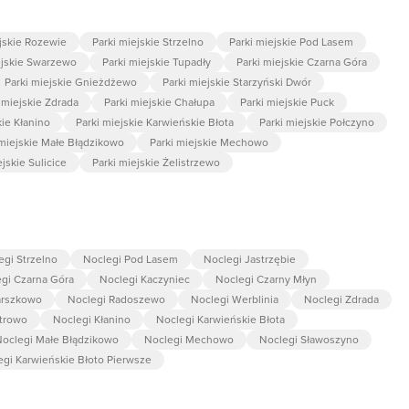
ejskie Rozewie
Parki miejskie Strzelno
Parki miejskie Pod Lasem
ejskie Swarzewo
Parki miejskie Tupadły
Parki miejskie Czarna Góra
Parki miejskie Gnieżdżewo
Parki miejskie Starzyński Dwór
 miejskie Zdrada
Parki miejskie Chałupa
Parki miejskie Puck
kie Kłanino
Parki miejskie Karwieńskie Błota
Parki miejskie Połczyno
 miejskie Małe Błądzikowo
Parki miejskie Mechowo
ejskie Sulicice
Parki miejskie Żelistrzewo
egi Strzelno
Noclegi Pod Lasem
Noclegi Jastrzębie
gi Czarna Góra
Noclegi Kaczyniec
Noclegi Czarny Młyn
arszkowo
Noclegi Radoszewo
Noclegi Werblinia
Noclegi Zdrada
trowo
Noclegi Kłanino
Noclegi Karwieńskie Błota
oclegi Małe Błądzikowo
Noclegi Mechowo
Noclegi Sławoszyno
egi Karwieńskie Błoto Pierwsze