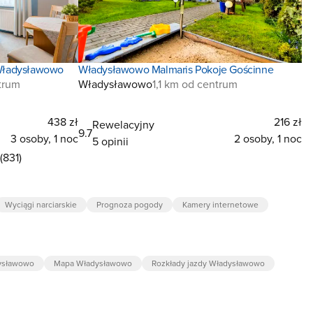
 Władysławowo
Władysławowo Malmaris Pokoje Gościnne
trum
Władysławowo
1,1 km od centrum
438 zł
216 zł
Rewelacyjny
9.7
3 osoby, 1 noc
2 osoby, 1 noc
5 opinii
(831)
Wyciągi narciarskie
Prognoza pogody
Kamery internetowe
dysławowo
Mapa Władysławowo
Rozkłady jazdy Władysławowo