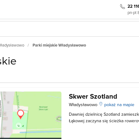
22 11
pn-pt 
 Władysławowo
Parki miejskie Władysławowo
skie
Skwer Szotland
Władysławowo
pokaż na mapie
Dawniej dzielnicę Szotland zamieszki
Łąkowej zaczyna się ścieżka rower
skwerze znajduje się siłownia na po
plac zabaw we Władysławowie. Nie b