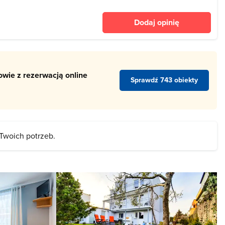
esansu, natomiast park
ylu angielskim. W 2009
Dodaj opinię
. Odtw
wie z rezerwacją online
Sprawdź 743 obiekty
 Twoich potrzeb.