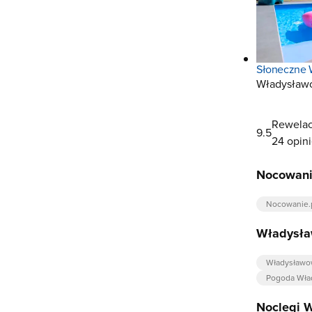
Słoneczne 
Władysław
Rewelac
9.5
24 opin
Nocowani
Nocowanie.
Władysł
Władysław
Pogoda Wła
Noclegi 