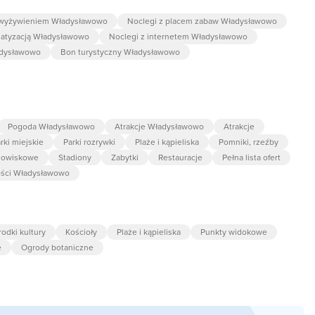
 wyżywieniem Władysławowo
Noclegi z placem zabaw Władysławowo
imatyzacją Władysławowo
Noclegi z internetem Władysławowo
adysławowo
Bon turystyczny Władysławowo
Pogoda Władysławowo
Atrakcje Władysławowo
Atrakcje
rki miejskie
Parki rozrywki
Plaże i kąpieliska
Pomniki, rzeźby
dowiskowe
Stadiony
Zabytki
Restauracje
Pełna lista ofert
ości Władysławowo
odki kultury
Kościoły
Plaże i kąpieliska
Punkty widokowe
e
Ogrody botaniczne