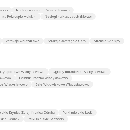
awowo
Noclegi w centrum Władysławowo
i na Półwyspie Helskim
Noclegi na Kaszubach (Morze)
Atrakcje Gnieżdżewo
Atrakcje Jastrzębia Góra
Atrakcje Chałupy
kty sportowe Władysławowo
Ogrody botaniczne Władysławowo
sławowo
Pomniki, rzeźby Władysławowo
lace Władysławowo
Sale Widowiskowe Władysławowo
ejskie Krynica-Zdrój, Krynica Górska
Parki miejskie Łódź
jskie Gdańsk
Parki miejskie Szczecin