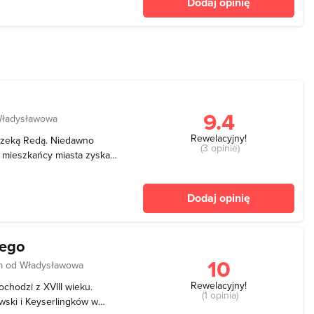
Dodaj opinię
w do
9.4
Władysławowa
Rewelacyjny!
 rzeką Redą. Niedawno
(3 opinie)
u mieszkańcy miasta zyskali
ny czas. W parku znajdują
laża • plac zabaw •
Dodaj opinię
iego
10
m od Władysławowa
Rewelacyjny!
chodzi z XVIII wieku.
(1 opinia)
wski i Keyserlingków w