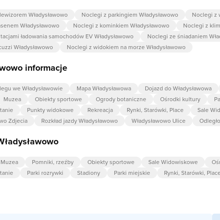
elewizorem Władysławowo
Noclegi z parkingiem Władysławowo
Noclegi z
basenem Władysławowo
Noclegi z kominkiem Władysławowo
Noclegi z kl
 stacjami ładowania samochodów EV Władysławowo
Noclegi ze śniadaniem Wł
acuzzi Władysławowo
Noclegi z widokiem na morze Władysławowo
wowo informacje
legu we Władysławowie
Mapa Władysławowa
Dojazd do Władysławowa
Muzea
Obiekty sportowe
Ogrody botaniczne
Ośrodki kultury
Pa
stanie
Punkty widokowe
Rekreacja
Rynki, Starówki, Place
Sale Wi
wo Zdjecia
Rozkład jazdy Władysławowo
Władysławowo Ulice
Odległ
 Władysławowo
Muzea
Pomniki, rzeźby
Obiekty sportowe
Sale Widowiskowe
Ośr
stanie
Parki rozrywki
Stadiony
Parki miejskie
Rynki, Starówki, Plac