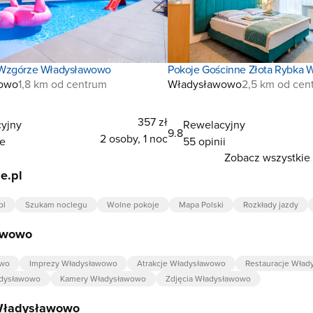
Wzgórze Władysławowo
Pokoje Gościnne Złota Rybka
owo
1,8 km od centrum
Władysławowo
2,5 km od cen
357 zł
yjny
Rewelacyjny
9.8
2 osoby, 1 noc
ie
55 opinii
Zobacz wszystkie 
e.pl
pl
Szukam noclegu
Wolne pokoje
Mapa Polski
Rozkłady jazdy
awowo
owo
Imprezy Władysławowo
Atrakcje Władysławowo
Restauracje Wła
dysławowo
Kamery Władysławowo
Zdjęcia Władysławowo
Władysławowo