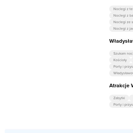
Noclegi z t
Noclegi z 
Noclegi ze
Noclegi z j
Władysła
Szukam noc
Kościoły
Porty i przy
Władysławo
Atrakcje
Zabytki
Porty i przy