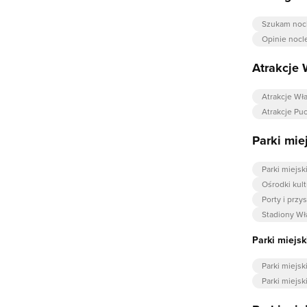
Szukam noc
Opinie nocl
Atrakcje
Atrakcje W
Atrakcje Pu
Parki mi
Parki miejs
Ośrodki kul
Porty i prz
Stadiony W
Parki miejsk
Parki miejs
Parki miejs