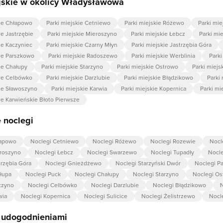
ejskie w okolicy Władysławowa
kie Chłapowo
Parki miejskie Cetniewo
Parki miejskie Różewo
Parki mi
ie Jastrzębie
Parki miejskie Mieroszyno
Parki miejskie Łebcz
Parki mi
ie Kaczyniec
Parki miejskie Czarny Młyn
Parki miejskie Jastrzębia Góra
kie Parszkowo
Parki miejskie Radoszewo
Parki miejskie Werblinia
Parki
ie Chałupy
Parki miejskie Starzyno
Parki miejskie Ostrowo
Parki miejs
kie Celbówko
Parki miejskie Darzlubie
Parki miejskie Błądzikowo
Parki
kie Sławoszyno
Parki miejskie Karwia
Parki miejskie Kopernica
Parki mi
kie Karwieńskie Błoto Pierwsze
 noclegi
łapowo
Noclegi Cetniewo
Noclegi Różewo
Noclegi Rozewie
Nocl
roszyno
Noclegi Łebcz
Noclegi Swarzewo
Noclegi Tupadły
Nocle
trzębia Góra
Noclegi Gnieżdżewo
Noclegi Starzyński Dwór
Noclegi P
łupa
Noclegi Puck
Noclegi Chałupy
Noclegi Starzyno
Noclegi Os
czyno
Noclegi Celbówko
Noclegi Darzlubie
Noclegi Błądzikowo
N
wia
Noclegi Kopernica
Noclegi Sulicice
Noclegi Żelistrzewo
Nocl
z udogodnieniami