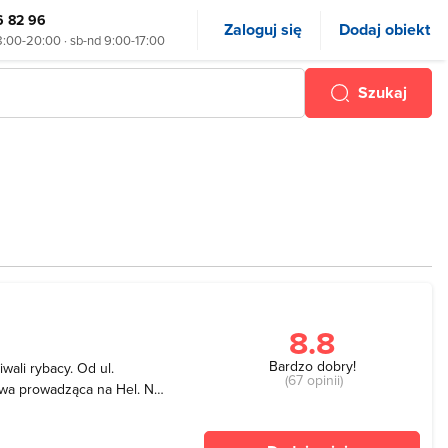
6 82 96
Zaloguj się
Dodaj obiekt
8:00-20:00 · sb-nd 9:00-17:00
Szukaj
8.8
Bardzo dobry!
wali rybacy. Od ul.
(67 opinii)
owa prowadząca na Hel. Na
wietrzu oraz największy
rakuje tutaj również