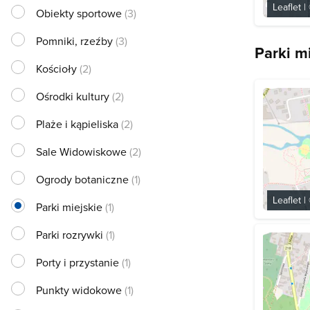
Leaflet
|
Obiekty sportowe
(3)
Pomniki, rzeźby
(3)
Parki m
Kościoły
(2)
Ośrodki kultury
(2)
Plaże i kąpieliska
(2)
Sale Widowiskowe
(2)
Ogrody botaniczne
(1)
Leaflet
|
Parki miejskie
(1)
Parki rozrywki
(1)
Porty i przystanie
(1)
Punkty widokowe
(1)