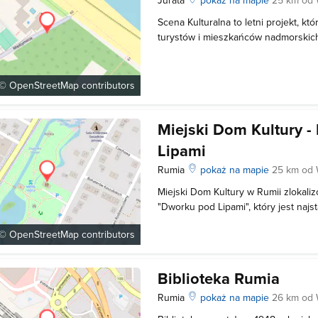
Scena Kulturalna to letni projekt, kt
turystów i mieszkańców nadmorskich
ciekawą ofertę kulturalną obejmując
kabaretów, przedstawienia dla dziec
i interesującymi osobami. Atrakcje S
 ©
OpenStreetMap
contributors
Miejski Dom Kultury 
Lipami
Rumia
pokaż na mapie
25 km od
Miejski Dom Kultury w Rumii zlokal
"Dworku pod Lipami", który jest naj
wyremontowanym obiektem zabytkow
 ©
OpenStreetMap
contributors
mieszkalny pochodzący z drugiej poł
wybudowany został przez rodzinę 
Biblioteka Rumia
Rumia
pokaż na mapie
26 km od