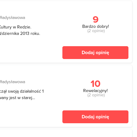
9
Władysławowa
Bardzo dobry!
Kultury w Redzie.
(2 opinie)
ździernika 2013 roku.
Dodaj opinię
10
Władysławowa
Rewelacyjny!
zął swoją działalność 1
(2 opinie)
wany jest w starej
biorstwa Ciepłowniczo-
ny Fabryką Kultury.
Dodaj opinię
udzi kult