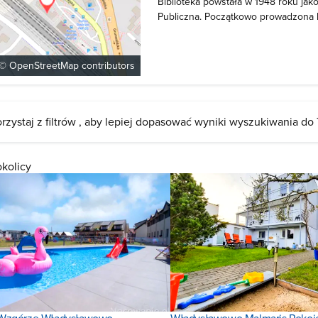
Biblioteka powstała w 1948 roku jak
Publiczna. Początkowo prowadzona
mieszkaniu państwa Stachowiak lic
W 1954 roku placówka przeniesiona z
Dąbrowskiego. Z roku na rok bibliote
 ©
OpenStreetMap
contributors
rzystaj z filtrów , aby lepiej dopasować wyniki wyszukiwania do
okolicy
Wzgórze Władysławowo
Władysławowo Malmaris Pokoj