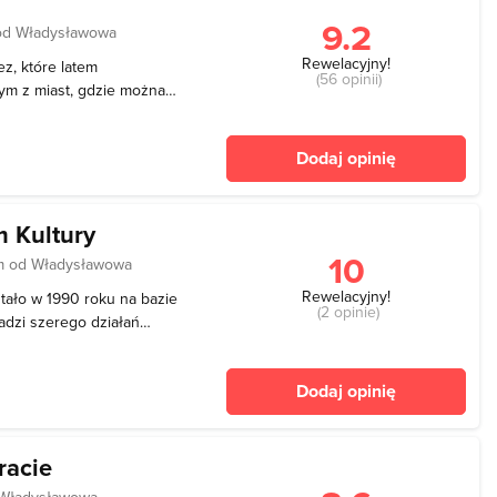
9.2
od Władysławowa
Rewelacyjny!
ez, które latem
(56 opinii)
m z miast, gdzie można
nia. Spotkania odbywają się
rda Sychty w okolicy
Dodaj opinię
nalazły
 Kultury
10
m od Władysławowa
Rewelacyjny!
tało w 1990 roku na bazie
(2 opinie)
adzi szerego działań
ury wśród okolicznych
z prowadzenie różnego
Dodaj opinię
raz organ
racie
 Władysławowa