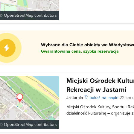
ciekawą ofertę kulturalną obejmując
kabaretów, przedstawienia dla dziec
i interesującymi osobami. Atrakcje S
 ©
OpenStreetMap
contributors
Wybrane dla Ciebie obiekty we Władysławo
Gwarantowana cena, szybka rezerwacja
Miejski Ośrodek Kultur
Rekreacji w Jastarni
Jastarnia
pokaż na mapie
22 km 
Miejski Ośrodek Kultury, Sportu i Re
działalność kulturalną – organizuje za
młodzieży, koncerty i spotkania. Opr
 ©
OpenStreetMap
contributors
sportem, prowadzi m.in. bezpłatne l
sportowo-widowiskowej.