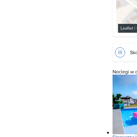
Leaflet
|
Sko
Noclegi w 
Słoneczne 