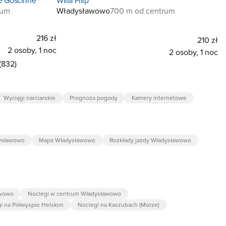
rum
Władysławowo
700 m od centrum
216 zł
210 zł
2 osoby, 1 noc
2 osoby, 1 noc
(832)
Wyciągi narciarskie
Prognoza pogody
Kamery internetowe
dysławowo
Mapa Władysławowo
Rozkłady jazdy Władysławowo
awowo
Noclegi w centrum Władysławowo
i na Półwyspie Helskim
Noclegi na Kaszubach (Morze)