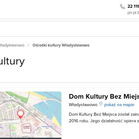
22 11
pn-pt 
 Władysławowo
Ośrodki kultury Władysławowo
ltury
Dom Kultury Bez Miej
Władysławowo
pokaż na mapie
Dom Kultury Bez Miejsca został za
2016 roku. Jego działalność opiera 
warsztatów o różnorodnej tematyce
dzieci, jak i dorosłych. Zajęcia org