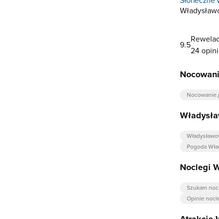
Władysław
Rewelac
9.5
24 opin
Nocowani
Nocowanie.
Władysł
Władysław
Pogoda Wła
Noclegi 
Szukam noc
Opinie nocl
Atrakcje