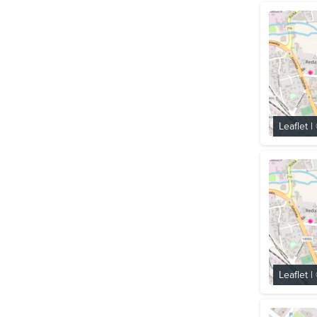
Leaflet
|
Leaflet
|