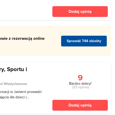
ą koncerty, występy
i oraz spotkania ze znanymi
Dodaj opinię
ce
wie z rezerwacją online
Sprawdź 744 obiekty
y, Sportu i
9
Bardzo dobry!
od Władysławowa
(53 opinie)
kreacji w Jastarni prowadzi
jęcia dla dzieci i
ócz tego zajmuje się też
Dodaj opinię
odowisko przy hali