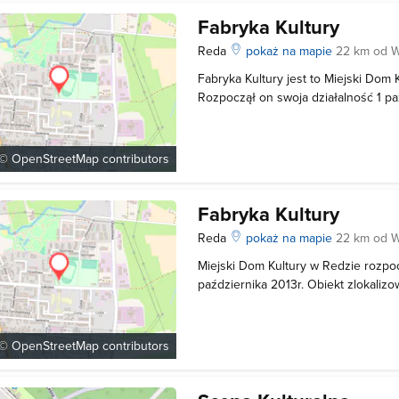
Fabryka Kultury
Reda
pokaż na mapie
22 km od 
Fabryka Kultury jest to Miejski Dom 
Rozpoczął on swoja działalność 1 pa
 ©
OpenStreetMap
contributors
Fabryka Kultury
Reda
pokaż na mapie
22 km od 
Miejski Dom Kultury w Redzie rozpoc
października 2013r. Obiekt zlokalizo
wymiennikowni Miejskiego Przedsię
Komunalnego "Koksik" i został nazwa
Fabryka Kultury to miejsce spotkań l
 ©
OpenStreetMap
contributors