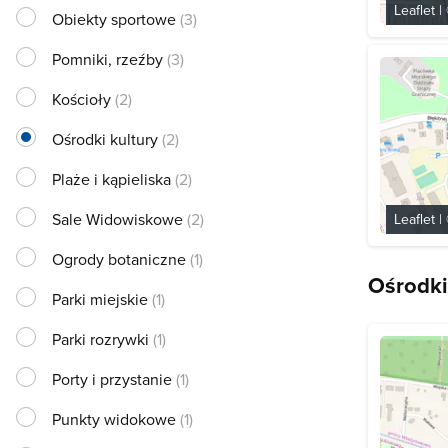
Leaflet
|
Obiekty sportowe
(3)
Pomniki, rzeźby
(3)
Kościoły
(2)
Ośrodki kultury
(2)
Plaże i kąpieliska
(2)
Sale Widowiskowe
(2)
Leaflet
|
Ogrody botaniczne
(1)
Ośrodki
Parki miejskie
(1)
Parki rozrywki
(1)
Porty i przystanie
(1)
Punkty widokowe
(1)