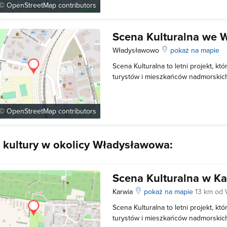
oraz w różnych częściach miasta – 
 ©
OpenStreetMap
contributors
Scena Kulturalna we 
Władysławowo
pokaż na mapie
Scena Kulturalna to letni projekt, kt
turystów i mieszkańców nadmorskich
ciekawą ofertę kulturalną obejmując
kabaretów, przedstawienia dla dziec
i interesującymi osobami. Atrakcje S
 ©
OpenStreetMap
contributors
 kultury w okolicy Władysławowa:
Scena Kulturalna w Ka
Karwia
pokaż na mapie
13 km od
Scena Kulturalna to letni projekt, kt
turystów i mieszkańców nadmorskich