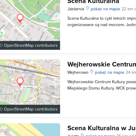
Scena Kulturalna
Jastarnia
pokaż na mapie
22 km 
Scena Kulturalna to cykl letnich impr
organizowane są nad morzem. Jedny
spotkać Scenę Kulturalną jest Jastar
w namiocie przy ulicy Księdza Berna
numeru 76. W programie wydarzeń z
 ©
OpenStreetMap
contributors
Wejherowskie Centrum
Wejherowo
pokaż na mapie
24 k
Wejherowskie Centrum Kultury pows
Miejskiego Domu Kultury. WCK prow
zmierzających do propagowania kult
mieszkańców. Ma to miejsce poprze
rodzaju sekcji i kół zainteresowań o
 ©
OpenStreetMap
contributors
Scena Kulturalna w Ju
Jurata
pokaż na mapie
25 km od