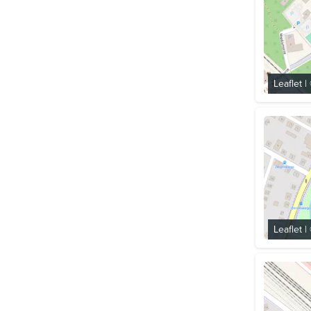
Leaflet
|
Leaflet
|