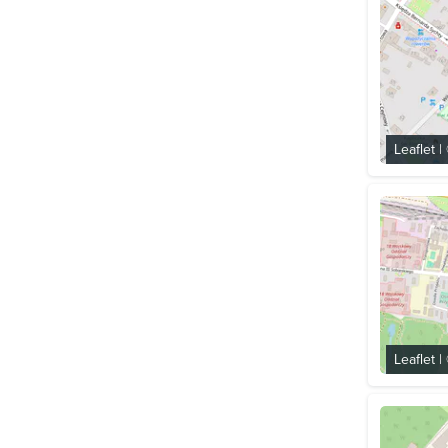
Leaflet
|
Leaflet
|