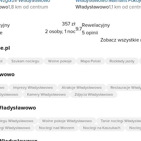
owo
1,8 km od centrum
Władysławowo
1,1 km od cent
357 zł
yjny
Rewelacyjny
9.7
2 osoby, 1 noc
ie
5 opinii
Zobacz wszystkie 
e.pl
pl
Szukam noclegu
Wolne pokoje
Mapa Polski
Rozkłady jazdy
awowo
owo
Imprezy Władysławowo
Atrakcje Władysławowo
Restauracje Wła
dysławowo
Kamery Władysławowo
Zdjęcia Władysławowo
Władysławowo
legu Władysławowo
Wolne pokoje Władysławowo
Tanie noclegi Władysł
egi Władysławowo
Noclegi nad Morzem
Noclegi na Kaszubach
Nocleg
 Władysławowo