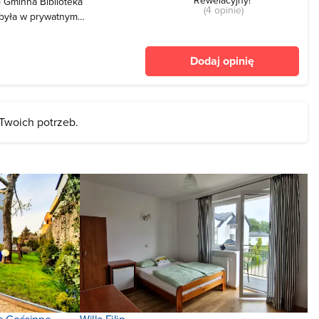
o Gminna Biblioteka
(4 opinie)
 była w prywatnym
ząc około 500 woluminów.
ostała na ulicę
Dodaj opinię
ka rozwijała się. W
 Twoich potrzeb.
e Gościnne
Willa Filip