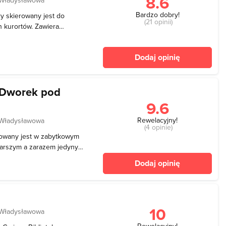
8.6
Bardzo dobry!
óry skierowany jest do
(21 opinii)
 kurortów. Zawiera
ą koncerty, występy
i oraz spotkania ze znanymi
Dodaj opinię
ce
- Dworek pod
9.6
Rewelacyjny!
 Władysławowa
(4 opinie)
izowany jest w zabytkowym
starszym a zarazem jedynym
ym w Rumii. Jest to dom
Dodaj opinię
owy XVIII wieku, który
H
10
 Władysławowa
Rewelacyjny!