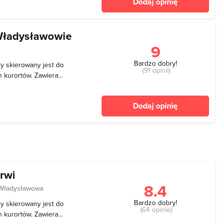
Dodaj opinię
szkoł
Władysławowie
9
Bardzo dobry!
óry skierowany jest do
(91 opinii)
 kurortów. Zawiera
ą koncerty, występy
i oraz spotkania ze znanymi
Dodaj opinię
ce
rwi
8.4
 Władysławowa
Bardzo dobry!
óry skierowany jest do
(64 opinie)
 kurortów. Zawiera