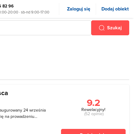
6 82 96
Zaloguj się
Dodaj obiekt
8:00-20:00 · sb-nd 9:00-17:00
Szukaj
sca
9.2
Rewelacyjny!
inaugurowany 24 września
(52 opinie)
się na prowadzeniu
 skierowanych zarówno do
anizowane są w plenerze