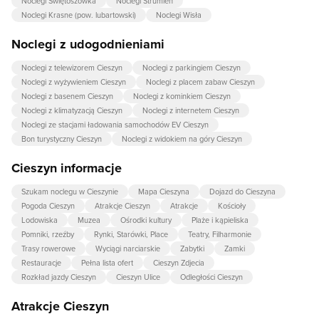
Noclegi Świętoszówka
Noclegi Strumień
Noclegi Krasne (pow. lubartowski)
Noclegi Wisła
Noclegi z udogodnieniami
Noclegi z telewizorem Cieszyn
Noclegi z parkingiem Cieszyn
Noclegi z wyżywieniem Cieszyn
Noclegi z placem zabaw Cieszyn
Noclegi z basenem Cieszyn
Noclegi z kominkiem Cieszyn
Noclegi z klimatyzacją Cieszyn
Noclegi z internetem Cieszyn
Noclegi ze stacjami ładowania samochodów EV Cieszyn
Bon turystyczny Cieszyn
Noclegi z widokiem na góry Cieszyn
Cieszyn informacje
Szukam noclegu w Cieszynie
Mapa Cieszyna
Dojazd do Cieszyna
Pogoda Cieszyn
Atrakcje Cieszyn
Atrakcje
Kościoły
Lodowiska
Muzea
Ośrodki kultury
Plaże i kąpieliska
Pomniki, rzeźby
Rynki, Starówki, Place
Teatry, Filharmonie
Trasy rowerowe
Wyciągi narciarskie
Zabytki
Zamki
Restauracje
Pełna lista ofert
Cieszyn Zdjecia
Rozkład jazdy Cieszyn
Cieszyn Ulice
Odległości Cieszyn
Atrakcje Cieszyn