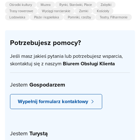
Ośrodki kultury
Muzea
Rynki, Starówki, Place
Zabytki
Trasy rowerowe
Wyciągi narciarskie
Zamki
Kościoły
Lodowiska
Plaże i kąpieliska
Pomniki, rzeźby
Teatry, Filharmonie
Potrzebujesz pomocy?
Jeśli masz jakieś pytania lub potrzebujesz wsparcia,
skontaktuj się z naszym
Biurem Obsługi Klienta
Jestem
Gospodarzem
Wypełnij formularz kontaktowy
Jestem
Turystą