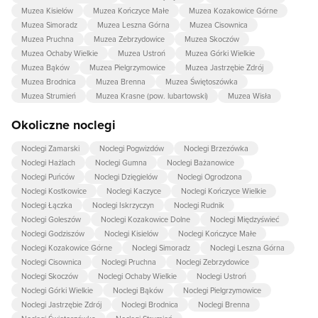
Muzea Kisielów
Muzea Kończyce Małe
Muzea Kozakowice Górne
Muzea Simoradz
Muzea Leszna Górna
Muzea Cisownica
Muzea Pruchna
Muzea Zebrzydowice
Muzea Skoczów
Muzea Ochaby Wielkie
Muzea Ustroń
Muzea Górki Wielkie
Muzea Bąków
Muzea Pielgrzymowice
Muzea Jastrzębie Zdrój
Muzea Brodnica
Muzea Brenna
Muzea Świętoszówka
Muzea Strumień
Muzea Krasne (pow. lubartowski)
Muzea Wisła
Okoliczne noclegi
Noclegi Zamarski
Noclegi Pogwizdów
Noclegi Brzezówka
Noclegi Hażlach
Noclegi Gumna
Noclegi Bażanowice
Noclegi Puńców
Noclegi Dzięgielów
Noclegi Ogrodzona
Noclegi Kostkowice
Noclegi Kaczyce
Noclegi Kończyce Wielkie
Noclegi Łączka
Noclegi Iskrzyczyn
Noclegi Rudnik
Noclegi Goleszów
Noclegi Kozakowice Dolne
Noclegi Międzyświeć
Noclegi Godziszów
Noclegi Kisielów
Noclegi Kończyce Małe
Noclegi Kozakowice Górne
Noclegi Simoradz
Noclegi Leszna Górna
Noclegi Cisownica
Noclegi Pruchna
Noclegi Zebrzydowice
Noclegi Skoczów
Noclegi Ochaby Wielkie
Noclegi Ustroń
Noclegi Górki Wielkie
Noclegi Bąków
Noclegi Pielgrzymowice
Noclegi Jastrzębie Zdrój
Noclegi Brodnica
Noclegi Brenna