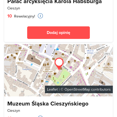
Pałac arcyksięcia Karola Habsburga
Cieszyn
10
Rewelacyjny!
Dodaj opinię
Leaflet
| ©
OpenStreetMap
contributors
Muzeum Śląska Cieszyńskiego
Cieszyn