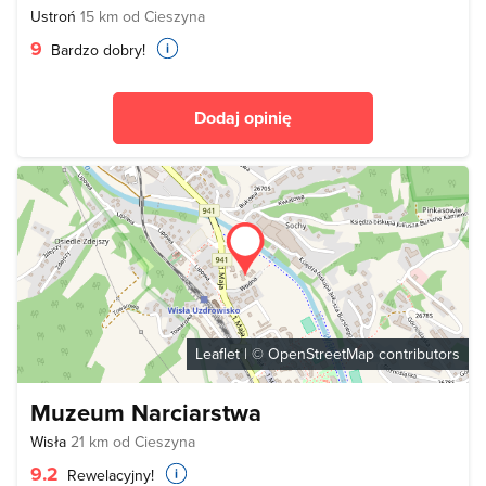
Ustroń
15 km od Cieszyna
9
Bardzo dobry!
Dodaj opinię
Leaflet
| ©
OpenStreetMap
contributors
Muzeum Narciarstwa
Wisła
21 km od Cieszyna
9.2
Rewelacyjny!