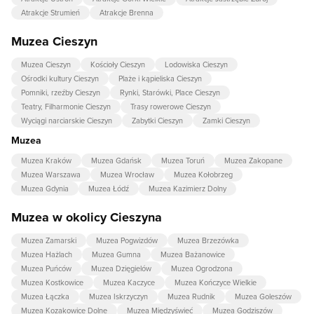
Atrakcje Strumień
Atrakcje Brenna
Muzea Cieszyn
Muzea Cieszyn
Kościoły Cieszyn
Lodowiska Cieszyn
Ośrodki kultury Cieszyn
Plaże i kąpieliska Cieszyn
Pomniki, rzeźby Cieszyn
Rynki, Starówki, Place Cieszyn
Teatry, Filharmonie Cieszyn
Trasy rowerowe Cieszyn
Wyciągi narciarskie Cieszyn
Zabytki Cieszyn
Zamki Cieszyn
Muzea
Muzea Kraków
Muzea Gdańsk
Muzea Toruń
Muzea Zakopane
Muzea Warszawa
Muzea Wrocław
Muzea Kołobrzeg
Muzea Gdynia
Muzea Łódź
Muzea Kazimierz Dolny
Muzea w okolicy Cieszyna
Muzea Zamarski
Muzea Pogwizdów
Muzea Brzezówka
Muzea Hażlach
Muzea Gumna
Muzea Bażanowice
Muzea Puńców
Muzea Dzięgielów
Muzea Ogrodzona
Muzea Kostkowice
Muzea Kaczyce
Muzea Kończyce Wielkie
Muzea Łączka
Muzea Iskrzyczyn
Muzea Rudnik
Muzea Goleszów
Muzea Kozakowice Dolne
Muzea Międzyświeć
Muzea Godziszów