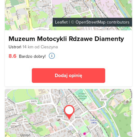
Leaflet
| ©
OpenStreetMap
contributors
Muzeum Motocykli Rdzawe Diamenty
Ustroń
14 km od Cieszyna
8.6
Bardzo dobry!
Dodaj opinię