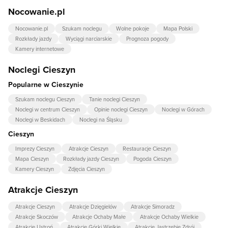
Nocowanie.pl
Nocowanie.pl
Szukam noclegu
Wolne pokoje
Mapa Polski
Rozkłady jazdy
Wyciągi narciarskie
Prognoza pogody
Kamery internetowe
Noclegi Cieszyn
Popularne w Cieszynie
Szukam noclegu Cieszyn
Tanie noclegi Cieszyn
Noclegi w centrum Cieszyn
Opinie noclegi Cieszyn
Noclegi w Górach
Noclegi w Beskidach
Noclegi na Śląsku
Cieszyn
Imprezy Cieszyn
Atrakcje Cieszyn
Restauracje Cieszyn
Mapa Cieszyn
Rozkłady jazdy Cieszyn
Pogoda Cieszyn
Kamery Cieszyn
Zdjęcia Cieszyn
Atrakcje Cieszyn
Atrakcje Cieszyn
Atrakcje Dzięgielów
Atrakcje Simoradz
Atrakcje Skoczów
Atrakcje Ochaby Małe
Atrakcje Ochaby Wielkie
Atrakcje Ustroń
Atrakcje Górki Wielkie
Atrakcje Jastrzębie Zdrój