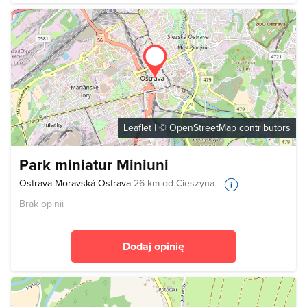
Leaflet
| ©
OpenStreetMap
contributors
Park miniatur Miniuni
Ostrava-Moravská Ostrava
26 km od Cieszyna
Brak opinii
Dodaj opinię